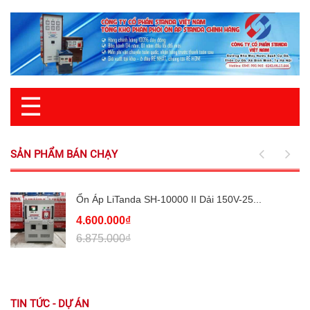
☰
SẢN PHẨM BÁN CHẠY
Ổn Áp LiTanda SH-10000 II Dải 150V-25...
4.600.000₫
6.875.000₫
TIN TỨC - DỰ ÁN