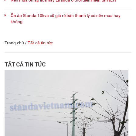
Nên mua ổn áp lioa hay Litanda ở thời điểm hiện tại NEW
Ổn áp Standa 10kva cũ giá rẻ bán thanh lý có nên mua hay
không
Trang chủ
/
Tất cả tin tức
TẤT CẢ TIN TỨC