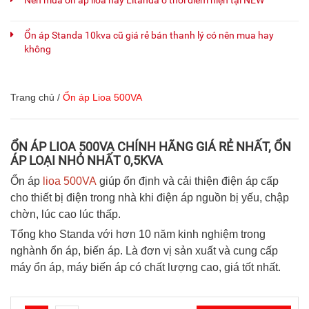
Nên mua ổn áp lioa hay Litanda ở thời điểm hiện tại NEW
Ổn áp Standa 10kva cũ giá rẻ bán thanh lý có nên mua hay
không
Trang chủ
/
Ổn áp Lioa 500VA
ỔN ÁP LIOA 500VA CHÍNH HÃNG GIÁ RẺ NHẤT, ỔN
ÁP LOẠI NHỎ NHẤT 0,5KVA
Ổn áp
lioa 500VA
giúp ổn định và cải thiện điện áp cấp
cho thiết bị điện trong nhà khi điện áp nguồn bị yếu, chập
chờn, lúc cao lúc thấp.
Tổng kho Standa với hơn 10 năm kinh nghiệm trong
nghành ổn áp, biến áp. Là đơn vị sản xuất và cung cấp
máy ổn áp, máy biến áp có chất lượng cao, giá tốt nhất.