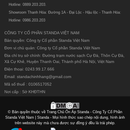
Hotline: 0889.203.203.
Showroom Thanh Hóa: Đường 1A - Đại Lộc - Hậu lộc - Thanh Hóa:
Hotline: 0986.203.203
CÔNG TY CỔ PHẦN STANDA VIỆT NAM
Bản quyền: Công ty Cổ phần Standa Việt Nam
Đơn vị chủ quản: Công ty Cổ phần Standa Việt Nam
Địa chỉ trụ sở chính: Đường trạm nước sạch Cự Đà, Thôn Cự Đà,
Xã Cự Khê, Huyện Thanh Oai, Thành phố Hà Nội, Việt Nam
Điện thoại: 0243.99.17.666
Email: standachinhhang@gmail.com
Mã số thuế : 0106517052
Nơi cấp : Sở KHĐTHN
© Bản quyền thuộc về Trang Chủ Ổn Áp Standa - Công Ty Cổ Phần
Standa Việt Nam | Standa - Mọi hình thức sao chép nội dung, hình ảnh
trên website này mà chưa được sự đồng ý đều là trái phép.