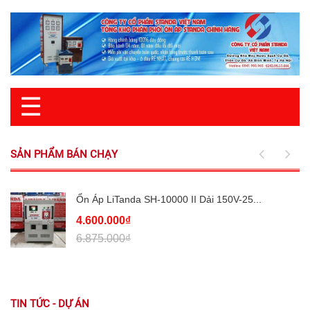
☰
SẢN PHẨM BÁN CHẠY
Ổn Áp LiTanda SH-10000 II Dải 150V-25...
4.600.000₫
6.875.000₫
TIN TỨC - DỰ ÁN