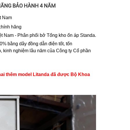
 HÃNG BẢO HÀNH 4 NĂM
ệt Nam
chính hãng
ệt Nam - Phân phối bở Tổng kho ổn áp Standa.
% bằng dây đồng dẫn điện tốt, tổn
cao, kinh nghiệm lâu năm của Công ty Cổ phần
khai thêm model Litanda đã được Bộ Khoa