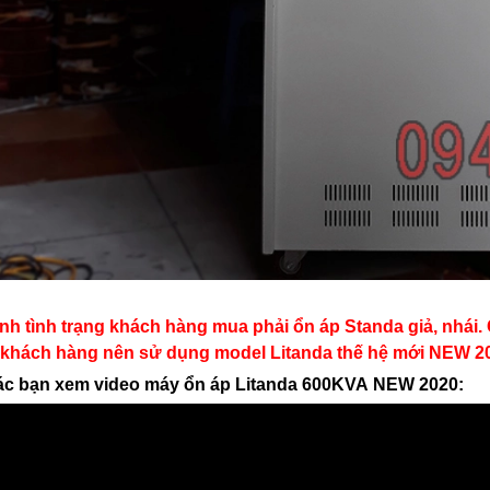
ánh tình trạng khách hàng mua phải ổn áp Standa giả, nhái
 khách hàng nên sử dụng model Litanda thế hệ mới NEW 2
ác bạn xem video máy ổn áp Litanda 600KVA NEW 2020: