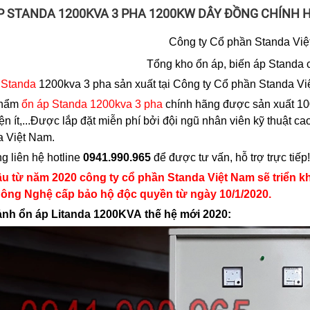
P STANDA 1200KVA 3 PHA 1200KW DÂY ĐỒNG CHÍNH
Công ty Cổ phần Standa Vi
Tổng kho ổn áp, biến áp Standa 
 Standa
1200kva 3 pha sản xuất tại Công ty Cổ phần Standa Vi
phẩm
ổn áp Standa 1200kva 3 pha
chính hãng được sản xuất 100
ện ít,...Được lắp đặt miễn phí bởi đội ngũ nhân viên kỹ thuật 
a Việt Nam.
ng liên hệ hotline
0941.990.965
để được tư vấn, hỗ trợ trực tiếp!
ầu từ năm 2020 công ty cổ phần Standa Việt Nam sẽ triển 
ông Nghệ cấp bảo hộ độc quyền từ ngày 10/1/2020.
ảnh ổn áp Litanda 1200KVA thế hệ mới 2020: