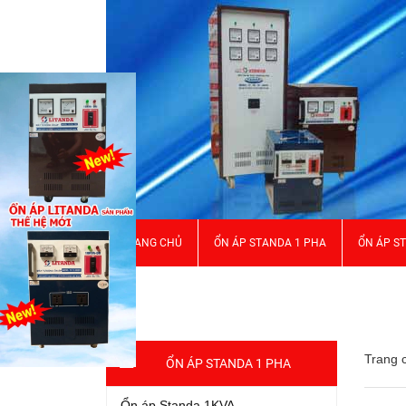
TRANG CHỦ
ỔN ÁP STANDA 1 PHA
ỔN ÁP S
GIỚI THIỆU
Trang 
ỔN ÁP STANDA 1 PHA
Ổn áp Standa 1KVA