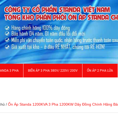
TANDA 3 PHA
BIẾN ÁP 3 PHA 380V/ 220V/ 200V
ỔN ÁP 2 PHA LỬA
chủ
/
Ổn Áp Standa 1200KVA 3 Pha 1200KW Dây Đồng Chính Hãng B