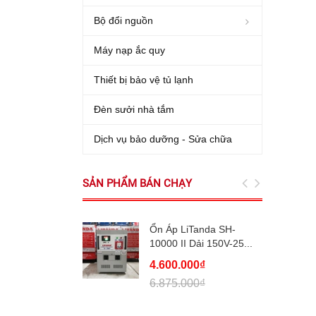
Bộ đổi nguồn
Máy nạp ắc quy
Thiết bị bảo vệ tủ lạnh
Đèn sưởi nhà tắm
Dịch vụ bảo dưỡng - Sửa chữa
SẢN PHẨM BÁN CHẠY
Ổn Áp LiTanda SH-
10000 II Dải 150V-25...
4.600.000₫
6.875.000₫