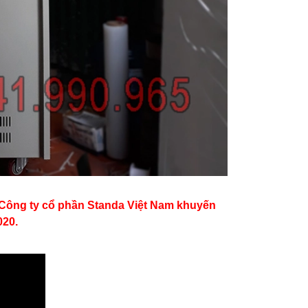
. Công ty cổ phần Standa Việt Nam khuyến
020.