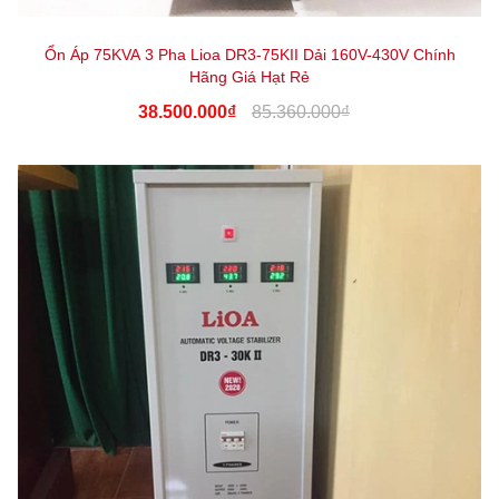
Ổn Áp 75KVA 3 Pha Lioa DR3-75KII Dải 160V-430V Chính
Hãng Giá Hạt Rẻ
38.500.000₫
85.360.000₫