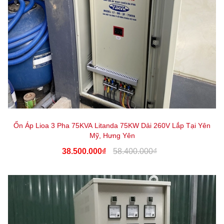
Ổn Áp Lioa 3 Pha 75KVA Litanda 75KW Dải 260V Lắp Tại Yên
Mỹ, Hưng Yên
38.500.000₫
58.400.000₫