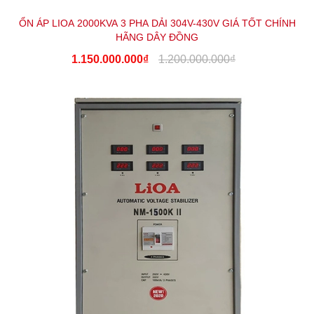
ỔN ÁP LIOA 2000KVA 3 PHA DẢI 304V-430V GIÁ TỐT CHÍNH
HÃNG DÂY ĐỒNG
1.150.000.000₫
1.200.000.000₫