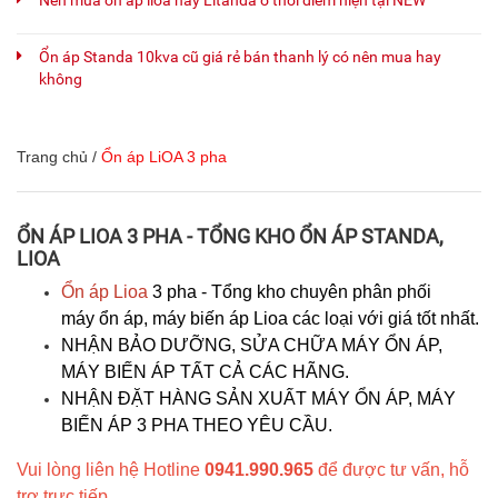
Nên mua ổn áp lioa hay Litanda ở thời điểm hiện tại NEW
Ổn áp Standa 10kva cũ giá rẻ bán thanh lý có nên mua hay
không
Trang chủ
/
Ổn áp LiOA 3 pha
ỔN ÁP LIOA 3 PHA - TỔNG KHO ỔN ÁP STANDA,
LIOA
Ổn áp Lioa
3 pha - Tổng kho chuyên phân phối
máy ổn áp, máy biến áp Lioa các loại với giá tốt nhất.
NHẬN BẢO DƯỠNG, SỬA CHỮA MÁY ỔN ÁP,
MÁY BIẾN ÁP TẤT CẢ CÁC HÃNG.
NHẬN ĐẶT HÀNG SẢN XUẤT MÁY ỔN ÁP, MÁY
BIẾN ÁP 3 PHA THEO YÊU CẦU.
Vui lòng liên hệ Hotline
0941.990.965
để được tư vấn, hỗ
trợ trực tiếp.