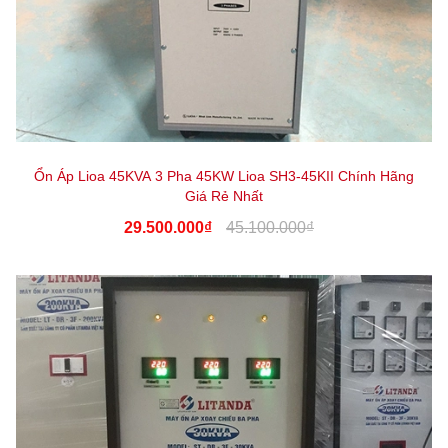
Ổn Áp Lioa 45KVA 3 Pha 45KW Lioa SH3-45KII Chính Hãng
Giá Rẻ Nhất
29.500.000₫
45.100.000₫