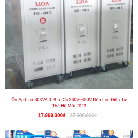
Ổn Áp Lioa 30KVA 3 Pha Dải 260V~430V Đèn Led Điện Tử
Thế Hệ Mới 2023
17.999.000₫
27.600.000₫