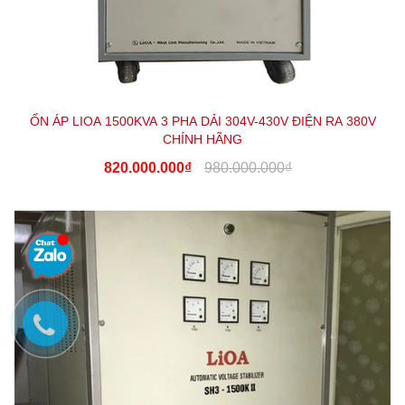
ỔN ÁP LIOA 1500KVA 3 PHA DẢI 304V-430V ĐIỆN RA 380V
CHÍNH HÃNG
820.000.000₫
980.000.000₫