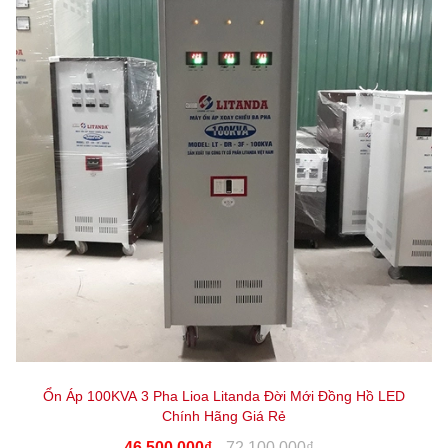
Ổn Áp 100KVA 3 Pha Lioa Litanda Đời Mới Đồng Hồ LED
Chính Hãng Giá Rẻ
46.500.000₫
72.100.000₫