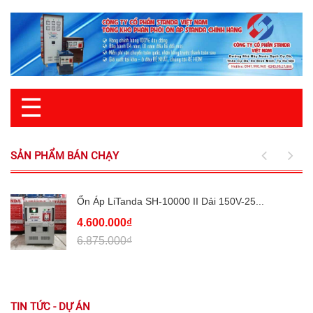
☰
SẢN PHẨM BÁN CHẠY
Ổn Áp LiTanda SH-10000 II Dải 150V-25...
4.600.000₫
6.875.000₫
TIN TỨC - DỰ ÁN