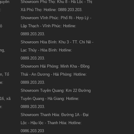
guyễn
Showroom Phú Thọ: Khu 8 - Hà Lộc - Thị
:
Xã Phú Thọ: Hotline: 0889.203.203.
Showroom Vĩnh Phúc: Phố Ri - Hợp Lý -
Lộ
Lập Thạch - Vĩnh Phúc: Hotline:
:
0889.203.203.
Showroom Hòa Bình: Khu 3 - TT. Chi Nê -
ng,
Lạc Thủy - Hòa Bình: Hotline:
0889.203.203.
Showroom Hải Phòng: Minh Kha - Đồng
n, Tổ
Thái - An Dương - Hải Phòng: Hotline:
e:
0889.203.203.
Showroom Tuyên Quang: Km 22 Đường
16, xã
Tuyên Quang - Hà Giang: Hotline:
e:
0889.203.203.
Showroom Thanh Hóa: Đường 1A - Đại
Lộc - Hậu lộc - Thanh Hóa: Hotline:
0986.203.203