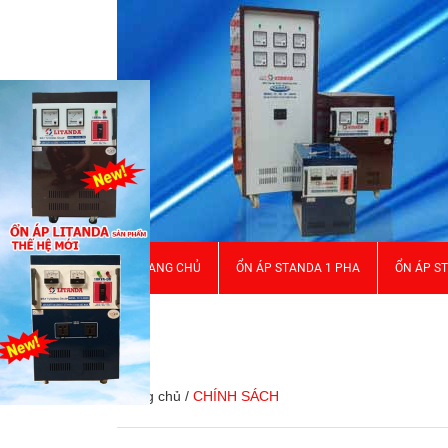
TRANG CHỦ
ỔN ÁP STANDA 1 PHA
ỔN ÁP S
GIỚI THIỆU
Trang chủ
/
CHÍNH SÁCH