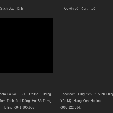
 Sách Bảo Hành
Quyền sở hữu trí tuệ
om Hà Nội 6: VTC Online Building
Showroom Hưng Yên: 39 Vĩnh Hưng
Tam Trinh, Mai Động, Hai Bà Trưng,
Yên Mỹ, Hưng Yên: Hotline:
. Hotline: 0941.990.965
0963.122.694.