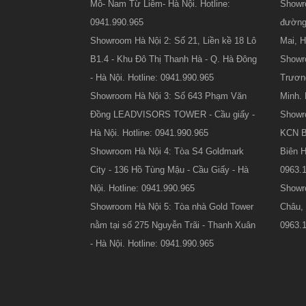
Mỗ- Nam Từ Liêm- Hà Nội. Hotline:
Showro
0941.990.965
đường
Showroom Hà Nội 2: Số 21, Liền kề 18 Lô
Mai, H
B1.4 - Khu Đô Thị Thanh Hà - Q. Hà Đông
Showr
- Hà Nội. Hotline: 0941.990.965
Trươn
Showroom Hà Nội 3: Số 643 Phạm Văn
Minh. 
Đồng LEADVISORS TOWER - Cầu giấy -
Showr
Hà Nội. Hotline: 0941.990.965
KCN Bi
Showroom Hà Nội 4: Tòa S4 Goldmark
Biên H
City - 136 Hồ Tùng Mậu - Cầu Giấy - Hà
0963.
Nội. Hotline: 0941.990.965
Showr
Showroom Hà Nội 5: Tòa nhà Gold Tower
Châu, 
nằm tại số 275 Nguyễn Trãi - Thanh Xuân
0963.1
- Hà Nội. Hotline: 0941.990.965