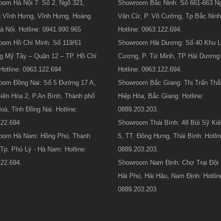
om Hà Nội 7: Số 2, Ngõ 321,
Showroom Bắc Ninh: Số 661-663 N
 Vĩnh Hưng, Vĩnh Hưng, Hoàng
Văn Cừ, P. Võ Cường, Tp Bắc Ninh
à Nội. Hotline: 0941.990.965
Hotline: 0963.122.694.
oom Hồ Chí Minh: Số 119/61
Showroom Hải Dương: Số 40 Khu 
g Mỹ Tây – Quận 12 – TP. Hồ Chí
Cương, P. Tứ Minh, TP Hải Dương
Hotline: 0963.122.694
Hotline: 0963.122.694.
oom Đồng Nai: Số 5 Đường 17 A,
Showroom Bắc Giang: Thị Trấn Thắ
ên Hòa 2, P.An Bình, Thành phố
Hiệp Hòa, Bắc Giang: Hotline:
oà, Tỉnh Đồng Nai. Hotline:
0889.203.203.
122.694
Showroom Thái Bình: 48 Bùi Sỹ Kiê
oom Hà Nam: Hồng Phú, Thanh
5, TT. Đông Hưng, Thái Bình: Hotlin
Tp. Phủ Lý - Hà Nam: Hotline:
0889.203.203.
22.694.
Showroom Nam Định: Chợ Trại Đội 
Hải Phú, Hải Hậu, Nam Định: Hotlin
0889.203.203