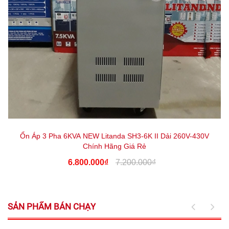
Ổn Áp 3 Pha 6KVA NEW Litanda SH3-6K II Dải 260V-430V
Chính Hãng Giá Rẻ
6.800.000₫
7.200.000₫
SẢN PHẨM BÁN CHẠY