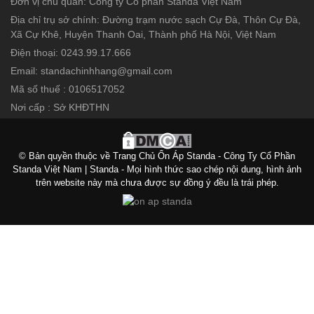
Đơn vị chủ quản: Công ty Cổ phần Standa Việt Nam
Địa chỉ trụ sở chính: Đường trạm nước sạch Cự Đà, Thôn Cự Đà,
Xã Cự Khê, Huyện Thanh Oai, Thành phố Hà Nội, Việt Nam
Điện thoại: 0243.99.17.666
Email: standachinhhang@gmail.com
Mã số thuế : 0106517052
Nơi cấp : Sở KHĐTHN
© Bản quyền thuộc về Trang Chủ Ổn Áp Standa - Công Ty Cổ Phần
Standa Việt Nam | Standa - Mọi hình thức sao chép nội dung, hình ảnh
trên website này mà chưa được sự đồng ý đều là trái phép.