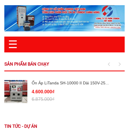
☰
SẢN PHẨM BÁN CHẠY
Ổn Áp LiTanda SH-10000 II Dải 150V-25...
4.600.000₫
6.875.000₫
TIN TỨC - DỰ ÁN