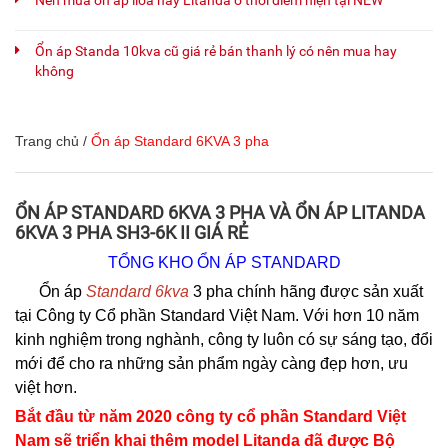
Nên mua ổn áp lioa hay Litanda ở thời điểm hiện tại NEW
Ổn áp Standa 10kva cũ giá rẻ bán thanh lý có nên mua hay
không
Trang chủ
/
Ổn áp Standard 6KVA 3 pha
ỔN ÁP STANDARD 6KVA 3 PHA VÀ ỔN ÁP LITANDA
6KVA 3 PHA SH3-6K II GIÁ RẺ
TỔNG KHO ỔN ÁP STANDARD
Ổn áp
Standard 6kva
3 pha chính hãng được sản xuất
tại Công ty Cổ phần Standard Việt Nam. Với hơn 10 năm
kinh nghiệm trong nghành, công ty luôn có sự sáng tạo, đổi
mới để cho ra những sản phẩm ngày càng đẹp hơn, ưu
việt hơn.
Bắt đầu từ năm 2020 công ty cổ phần Standard Việt
Nam sẽ triển khai thêm model Litanda đã được Bộ