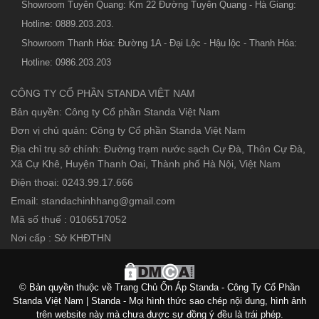
Showroom Tuyên Quang: Km 22 Đường Tuyên Quang - Hà Giang:
Hotline: 0889.203.203.
Showroom Thanh Hóa: Đường 1A - Đại Lộc - Hậu lộc - Thanh Hóa:
Hotline: 0986.203.203
CÔNG TY CỔ PHẦN STANDA VIỆT NAM
Bản quyền: Công ty Cổ phần Standa Việt Nam
Đơn vị chủ quản: Công ty Cổ phần Standa Việt Nam
Địa chỉ trụ sở chính: Đường trạm nước sạch Cự Đà, Thôn Cự Đà,
Xã Cự Khê, Huyện Thanh Oai, Thành phố Hà Nội, Việt Nam
Điện thoại: 0243.99.17.666
Email: standachinhhang@gmail.com
Mã số thuế : 0106517052
Nơi cấp : Sở KHĐTHN
© Bản quyền thuộc về Trang Chủ Ổn Áp Standa - Công Ty Cổ Phần
Standa Việt Nam | Standa - Mọi hình thức sao chép nội dung, hình ảnh
trên website này mà chưa được sự đồng ý đều là trái phép.