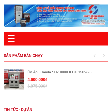
☰
SẢN PHẨM BÁN CHẠY
Ổn Áp LiTanda SH-10000 II Dải 150V-25...
4.600.000₫
6.875.000₫
TIN TỨC - DỰ ÁN