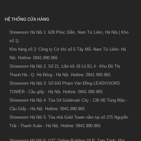
HỆ THỐNG CỬA HÀNG
Showroom Hà Nội 1: 629 Phúc Diễn, Nam Từ Liêm, Hà Nội.( Kho
số 1)
Kho hàng số 2: Công ty Cơ khí số 5 Tây Mỗ- Nam Từ Liêm- Hà
Nội. Hotline: 0941.990.965
Showroom Hà Nội 2: Số 21, Liền kề 18 Lô B1.4 - Khu Đô Thị
Thanh Hà - Q. Hà Đông - Hà Nội. Hotline: 0941.990.965
Showroom Hà Nội 3: Số 643 Phạm Văn Đồng LEADVISORS
TOWER - Cầu giấy - Hà Nội. Hotline: 0941.990.965
Showroom Hà Nội 4: Tòa S4 Goldmark City - 136 Hồ Tùng Mậu -
Cầu Giấy - Hà Nội. Hotline: 0941.990.965
Showroom Hà Nội 5: Tòa nhà Gold Tower nằm tại số 275 Nguyễn
Trãi - Thanh Xuân - Hà Nội. Hotline: 0941.990.965
Showroom Hà Nội 6: VTC Online Building 18 Đ. Tam Trinh, Mai