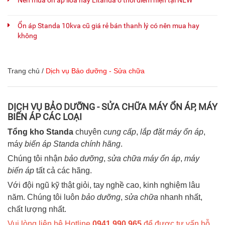
Nên mua ổn áp lioa hay Litanda ở thời điểm hiện tại NEW
Ổn áp Standa 10kva cũ giá rẻ bán thanh lý có nên mua hay
không
Trang chủ
/
Dịch vụ Bảo dưỡng - Sửa chữa
DỊCH VỤ BẢO DƯỠNG - SỬA CHỮA MÁY ỔN ÁP, MÁY
BIẾN ÁP CÁC LOẠI
Tổng kho Standa
chuyên
cung cấp
,
lắp đặt máy ổn áp
,
máy
biến áp Standa chính hãng
.
Chúng tôi nhận
bảo dưỡng
,
sửa chữa máy ổn áp
,
máy
biến áp
tất cả các hãng.
Với đội ngũ kỹ thật giỏi, tay nghề cao, kinh nghiệm lâu
năm. Chúng tôi luôn
bảo dưỡng
,
sửa chữa
nhanh nhất,
chất lượng nhất.
Vui lòng liên hệ Hotline
0941.990.965
để được tư vấn hỗ