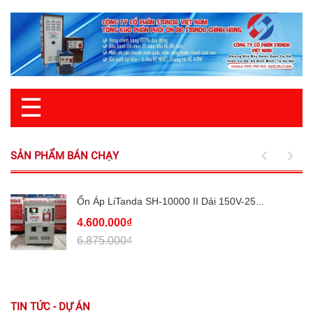
☰
SẢN PHẨM BÁN CHẠY
Ổn Áp LiTanda SH-10000 II Dải 150V-25...
4.600.000₫
6.875.000₫
TIN TỨC - DỰ ÁN