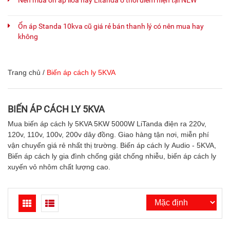
Nên mua ổn áp lioa hay Litanda ở thời điểm hiện tại NEW
Ổn áp Standa 10kva cũ giá rẻ bán thanh lý có nên mua hay
không
Trang chủ
/
Biến áp cách ly 5KVA
BIẾN ÁP CÁCH LY 5KVA
Mua biến áp cách ly 5KVA 5KW 5000W LiTanda điện ra 220v,
120v, 110v, 100v, 200v dây đồng. Giao hàng tận nơi, miễn phí
vận chuyển giá rẻ nhất thị trường. Biến áp cách ly Audio - 5KVA,
Biến áp cách ly gia đình chống giật chống nhiễu, biến áp cách ly
xuyến vỏ nhôm chất lượng cao.