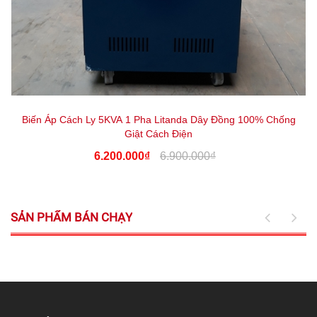
Biến Áp Cách Ly 5KVA 1 Pha Litanda Dây Đồng 100% Chống
Giật Cách Điện
6.200.000₫
6.900.000₫
SẢN PHẨM BÁN CHẠY