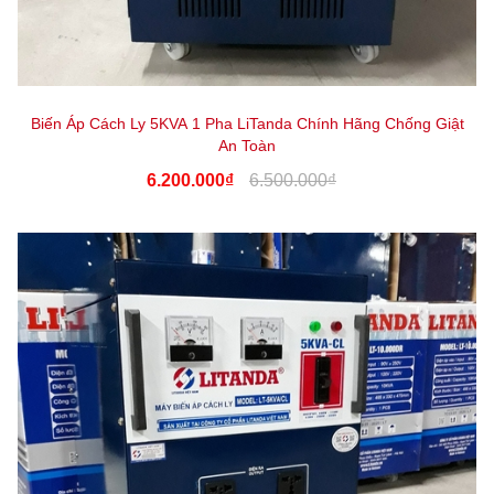
Biến Áp Cách Ly 5KVA 1 Pha LiTanda Chính Hãng Chống Giật
An Toàn
6.200.000₫
6.500.000₫