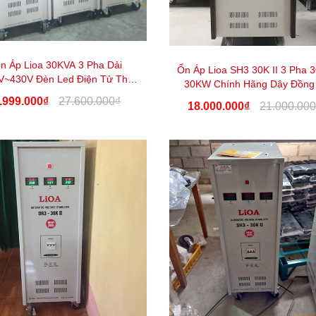
n Áp Lioa 30KVA 3 Pha Dải
Ổn Áp Lioa SH3 30K II 3 Pha 
V~430V Đèn Led Điện Tử Thế
30KW Chính Hãng Dây Đồng
Hệ Mới 2023
Gốc
.999.000₫
27.600.000₫
18.000.000₫
21.000.00