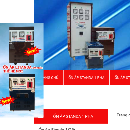
TRANG CHỦ
ỔN ÁP STANDA 1 PHA
ỔN ÁP S
GIỚI THIỆU
Trang 
ỔN ÁP STANDA 1 PHA
Ổn áp Standa 1KVA