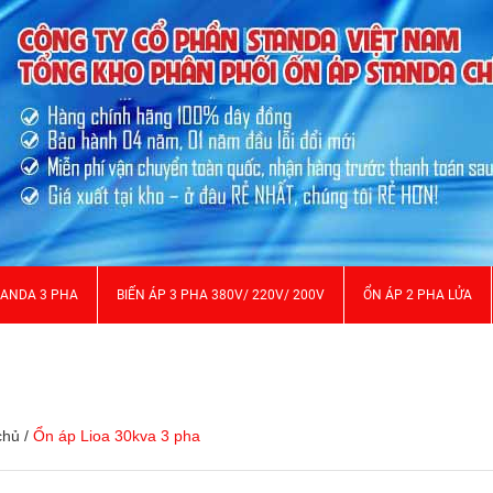
TANDA 3 PHA
BIẾN ÁP 3 PHA 380V/ 220V/ 200V
ỔN ÁP 2 PHA LỬA
chủ
/
Ổn áp Lioa 30kva 3 pha