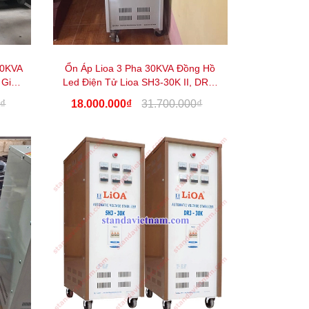
30KVA
Ổn Áp Lioa 3 Pha 30KVA Đồng Hồ
 Giá
Led Điện Tử Lioa SH3-30K II, DR3-
30K II
0₫
18.000.000₫
31.700.000₫