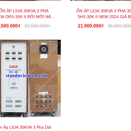
ỔN ÁP LIOA 30KVA 3 PHA
ỔN ÁP LIOA 30KVA 3 PHA 
KW DR3-30K II ĐỜI MỚI NĂM
SH3-30K II NEW 2024 GIÁ 
2024 GIÁ TỐT NHẤT
NHIÊU TIỀN
.500.000₫
33.500.000₫
21.000.000₫
26.800.00
n Áp LiOA 30KVA 3 Pha Dải