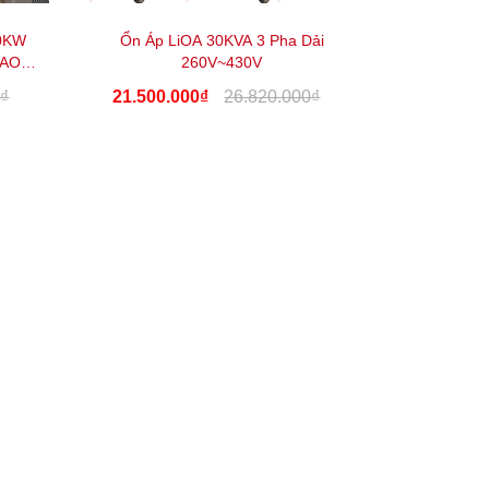
30KW
Ổn Áp LiOA 30KVA 3 Pha Dải
BAO
260V~430V
0₫
21.500.000₫
26.820.000₫