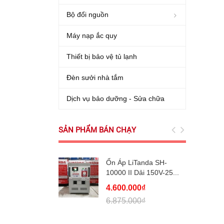
Bộ đổi nguồn
Máy nạp ắc quy
Thiết bị bảo vệ tủ lạnh
Đèn sưởi nhà tắm
Dịch vụ bảo dưỡng - Sửa chữa
SẢN PHẨM BÁN CHẠY
Ổn Áp LiTanda SH-
10000 II Dải 150V-25...
4.600.000₫
6.875.000₫