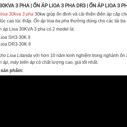
30KVA 3 PHA | ỔN ÁP LIOA 3 PHA DR3 | ỔN ÁP LIOA 3 
lioa 30kva 3 pha
30kw giúp ổn định và cải thiện điện áp cấp cho
lúc cao lúc thấp.
Ổn áp lioa ba pha
thường dùng cho các tải ba p
 áp Lioa 30KVA 3 pha có 2 model là:
Lioa SH3-30K II
Lioa DR3-30K II
ho Lioa Litanda
với hơn 10 năm kinh nghiệm trong nghành ổn áp
n áp
,
máy biến áp
có chất lượng cao, giá tốt nhất.
 sản phẩm: