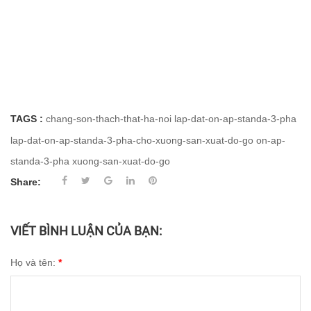
TAGS :
chang-son-thach-that-ha-noi
lap-dat-on-ap-standa-3-pha
lap-dat-on-ap-standa-3-pha-cho-xuong-san-xuat-do-go
on-ap-
standa-3-pha
xuong-san-xuat-do-go
Share:
VIẾT BÌNH LUẬN CỦA BẠN:
Họ và tên:
*