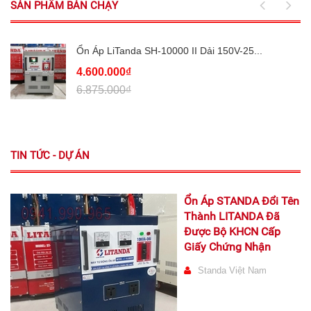
SẢN PHẨM BÁN CHẠY
Ổn Áp LiTanda SH-10000 II Dải 150V-25...
4.600.000₫
6.875.000₫
TIN TỨC - DỰ ÁN
Ổn Áp STANDA Đổi Tên
Thành LITANDA Đã
Được Bộ KHCN Cấp
Giấy Chứng Nhận
Standa Việt Nam