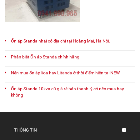
Ổn áp Standa nhái có địa chỉ tại Hoàng Mai, Hà Nội.
Phân biệt Ổn áp Standa chính hãng
Nên mua ổn áp lioa hay Litanda ở thời điểm hiện tại NEW
Ổn áp Standa 10kva cũ giá rẻ bán thanh lý có nên mua hay
không
THÔNG TIN