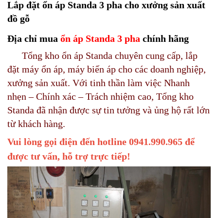
Lắp đặt ổn áp Standa 3 pha cho xưởng sản xuất
đồ gỗ
Địa chỉ mua
ổn áp Standa 3 pha
chính hãng
Tổng kho ổn áp Standa chuyên cung cấp, lắp
đặt máy ổn áp, máy biến áp cho các doanh nghiệp,
xưởng sản xuất. Với tinh thần làm việc Nhanh
nhẹn – Chính xác – Trách nhiệm cao, Tổng kho
Standa đã nhận được sự tin tưởng và ủng hộ rất lớn
từ khách hàng.
Vui lòng gọi điện đến hotline 0941.990.965 để
được tư vấn, hỗ trợ trực tiếp!