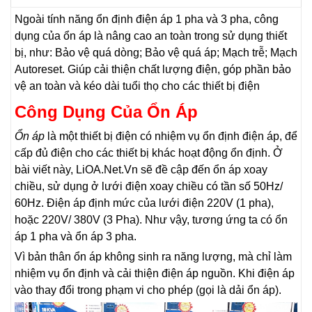
Ngoài tính năng ổn định điện áp 1 pha và 3 pha, công
dụng của ổn áp là nâng cao an toàn trong sử dụng thiết
bị, như: Bảo vệ quá dòng; Bảo vệ quá áp; Mạch trễ; Mạch
Autoreset. Giúp cải thiện chất lượng điện, góp phần bảo
vệ an toàn và kéo dài tuổi thọ cho các thiết bị điện
Công Dụng Của Ổn Áp
Ổn áp
là một thiết bị điện có nhiệm vụ ổn định điện áp, để
cấp đủ điện cho các thiết bị khác hoạt động ổn định. Ở
bài viết này, LiOA.Net.Vn sẽ đề cập đến ổn áp xoay
chiều, sử dụng ở lưới điện xoay chiều có tần số 50Hz/
60Hz. Điện áp định mức của lưới điện 220V (1 pha),
hoặc 220V/ 380V (3 Pha). Như vậy, tương ứng ta có ổn
áp 1 pha và ổn áp 3 pha.
Vì bản thân ổn áp không sinh ra năng lượng, mà chỉ làm
nhiệm vụ ổn định và cải thiện điện áp nguồn. Khi điện áp
vào thay đổi trong phạm vi cho phép (gọi là dải ổn áp).