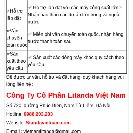
✅ Hỗ trợ lắp đặt với các máy công suất lớn☞
⭐️Hỗ trợ
Nhận bao thầu các dự án lớn trong và ngoài
lắp đặt
nước
⭐️Vận
✅ Miễn phí vận chuyển toàn quốc, nhận hàng
chuyển
trước thanh toán sau
toàn quốc
⭐️Sản
✅ Sản xuất các dòng máy khác quy cách theo
xuất theo
yêu cầu
yêu cầu
Để được tư vấn, hỗ trợ và đặt hàng, quý khách hàng vui
lòng liên hệ :
Công Ty Cổ Phần Litanda Việt Nam
Số 720, đường Phúc Diễn, Nam Từ Liêm, Hà Nội.
Hotline:
0986.203.203
Website:
S
tandavietnam.com
E-mail : vietnamlitanda@gmail.com