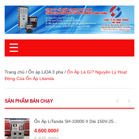
☰
Trang chủ
/
Ổn áp LiOA 3 pha
/
Ổn Áp Là Gì? Nguyên Lý Hoạt
Động Của Ổn Áp Litanda
SẢN PHẨM BÁN CHẠY
Ổn Áp LiTanda SH-10000 II Dải 150V-25...
4.600.000₫
6.875.000₫