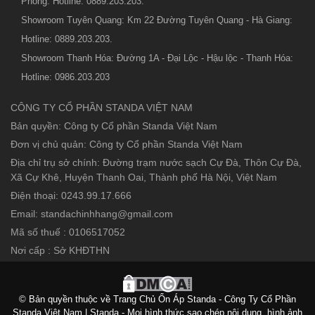
Phòng: Hotline: 0889.203.203.
Showroom Tuyên Quang: Km 22 Đường Tuyên Quang - Hà Giang:
Hotline: 0889.203.203.
Showroom Thanh Hóa: Đường 1A - Đại Lộc - Hậu lộc - Thanh Hóa:
Hotline: 0986.203.203
CÔNG TY CỔ PHẦN STANDA VIỆT NAM
Bản quyền: Công ty Cổ phần Standa Việt Nam
Đơn vị chủ quản: Công ty Cổ phần Standa Việt Nam
Địa chỉ trụ sở chính: Đường trạm nước sạch Cự Đà, Thôn Cự Đà,
Xã Cự Khê, Huyện Thanh Oai, Thành phố Hà Nội, Việt Nam
Điện thoại: 0243.99.17.666
Email: standachinhhang@gmail.com
Mã số thuế : 0106517052
Nơi cấp : Sở KHĐTHN
© Bản quyền thuộc về Trang Chủ Ổn Áp Standa - Công Ty Cổ Phần
Standa Việt Nam | Standa - Mọi hình thức sao chép nội dung, hình ảnh