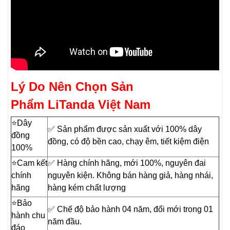
Lý Do Nên Chọn Sản
Phẩm LiTanda Việt Nam
⭐️Dây
✅ Sản phẩm được sản xuất với 100% dây
đồng
đồng, có độ bền cao, chạy êm, tiết kiệm điện
100%
⭐️Cam kết
✅ Hàng chính hãng, mới 100%, nguyên đai
chính
nguyên kiện. Không bán hàng giả, hàng nhái,
hãng
hàng kém chất lượng
⭐️Bảo
✅ Chế độ bảo hành 04 năm, đổi mới trong 01
hành chu
năm đầu.
đáo