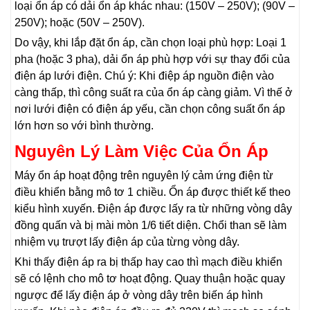
loại ổn áp có dải ổn áp khác nhau: (150V – 250V); (90V –
250V); hoặc (50V – 250V).
Do vậy, khi lắp đặt ổn áp, cần chọn loại phù hợp: Loại 1
pha (hoặc 3 pha), dải ổn áp phù hợp với sự thay đổi của
điện áp lưới điện. Chú ý: Khi điệp áp nguồn điện vào
càng thấp, thì công suất ra của ổn áp càng giảm. Vì thế ở
nơi lưới điện có điện áp yếu, cần chọn công suất ổn áp
lớn hơn so với bình thường.
Nguyên Lý Làm Việc Của Ổn Áp
Máy ổn áp hoạt động trên nguyên lý cảm ứng điện từ
điều khiển bằng mô tơ 1 chiều. Ổn áp được thiết kế theo
kiểu hình xuyến. Điện áp được lấy ra từ những vòng dây
đồng quấn và bị mài mòn 1/6 tiết diện. Chổi than sẽ làm
nhiệm vụ trượt lấy điện áp của từng vòng dây.
Khi thấy điện áp ra bị thấp hay cao thì mạch điều khiển
sẽ có lệnh cho mô tơ hoạt động. Quay thuận hoặc quay
ngược để lấy điện áp ở vòng dây trên biến áp hình