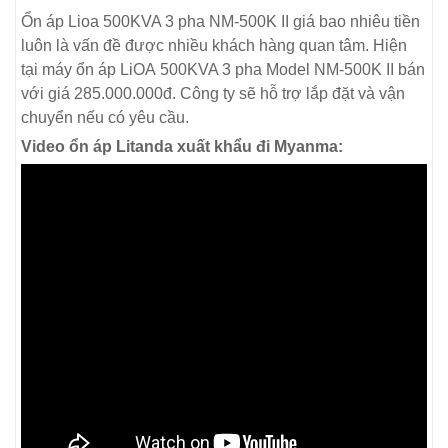
Ổn áp Lioa 500KVA 3 pha NM-500K II giá bao nhiêu tiền
luôn là vấn đề được nhiều khách hàng quan tâm. Hiện
tại máy ổn áp LiOA 500KVA 3 pha Model NM-500K II bán
với giá 285.000.000đ. Công ty sẽ hỗ trợ lắp đặt và vận
chuyển nếu có yêu cầu.
Video ổn áp Litanda xuất khẩu đi Myanma: