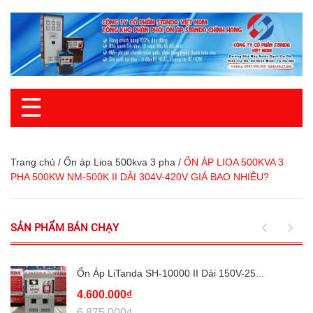
☰
Trang chủ
/
Ổn áp Lioa 500kva 3 pha
/
ỔN ÁP LIOA 500KVA 3
PHA 500KW NM-500K II DẢI 304V-420V GIÁ BAO NHIÊU?
SẢN PHẨM BÁN CHẠY
Ổn Áp LiTanda SH-10000 II Dải 150V-25...
4.600.000₫
6.875.000₫