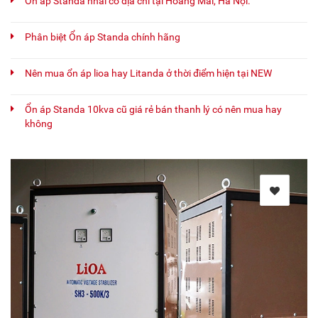
Ổn áp Standa nhái có địa chỉ tại Hoàng Mai, Hà Nội.
Phân biệt Ổn áp Standa chính hãng
Nên mua ổn áp lioa hay Litanda ở thời điểm hiện tại NEW
Ổn áp Standa 10kva cũ giá rẻ bán thanh lý có nên mua hay
không