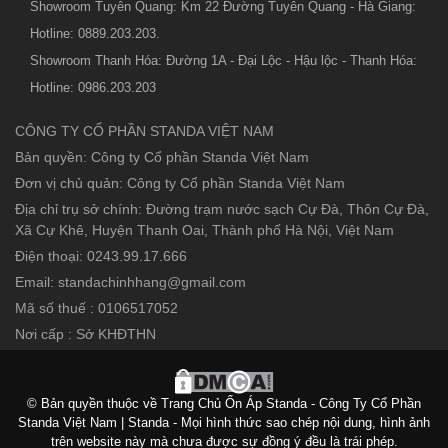
Showroom Tuyên Quang: Km 22 Đường Tuyên Quang - Hà Giang:
Hotline: 0889.203.203.
Showroom Thanh Hóa: Đường 1A - Đại Lộc - Hậu lộc - Thanh Hóa:
Hotline: 0986.203.203
CÔNG TY CỔ PHẦN STANDA VIỆT NAM
Bản quyền: Công ty Cổ phần Standa Việt Nam
Đơn vị chủ quản: Công ty Cổ phần Standa Việt Nam
Địa chỉ trụ sở chính: Đường trạm nước sạch Cự Đà, Thôn Cự Đà,
Xã Cự Khê, Huyện Thanh Oai, Thành phố Hà Nội, Việt Nam
Điện thoại: 0243.99.17.666
Email: standachinhhang@gmail.com
Mã số thuế : 0106517052
Nơi cấp : Sở KHĐTHN
© Bản quyền thuộc về Trang Chủ Ổn Áp Standa - Công Ty Cổ Phần
Standa Việt Nam | Standa - Mọi hình thức sao chép nội dung, hình ảnh
trên website này mà chưa được sự đồng ý đều là trái phép.