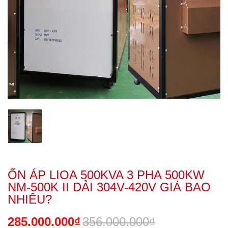
ỔN ÁP LIOA 500KVA 3 PHA 500KW
NM-500K II DẢI 304V-420V GIÁ BAO
NHIÊU?
285.000.000₫
356.000.000₫