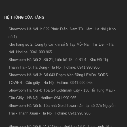
HỆ THỐNG CỬA HÀNG
Showroom Hà Nội 1: 629 Phúc Diễn, Nam Từ Liêm, Hà Nội.( Kho
số 1)
Kho hàng số 2: Công ty Cơ khí số 5 Tây Mỗ- Nam Từ Liêm- Hà
Nội. Hotline: 0941.990.965
Showroom Hà Nội 2: Số 21, Liền kề 18 Lô B1.4 - Khu Đô Thị
Thanh Hà - Q. Hà Đông - Hà Nội. Hotline: 0941.990.965
Showroom Hà Nội 3: Số 643 Phạm Văn Đồng LEADVISORS
TOWER - Cầu giấy - Hà Nội. Hotline: 0941.990.965
Showroom Hà Nội 4: Tòa S4 Goldmark City - 136 Hồ Tùng Mậu -
Cầu Giấy - Hà Nội. Hotline: 0941.990.965
Showroom Hà Nội 5: Tòa nhà Gold Tower nằm tại số 275 Nguyễn
Trãi - Thanh Xuân - Hà Nội. Hotline: 0941.990.965
Showroom Hà Nội 6: VTC Online Building 18 Đ. Tam Trinh, Mai