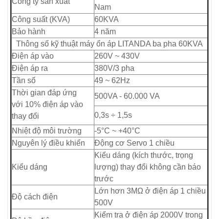
Công ty sản xuất
Nam
Công suất (KVA)
60KVA
Bảo hành
4 năm
Thông số kỹ thuật máy ổn áp LITANDA ba pha 60KVA
Điện áp vào
260V ~ 430V
Điện áp ra
380V/3 pha
Tần số
49 ~ 62Hz
Thời gian đáp ứng
500VA - 60.000 VA
với 10% điện áp vào
0,3s ÷ 1,5s
thay đổi
Nhiệt độ môi trường
-5°C ~ +40°C
Nguyên lý điều khiển
Động cơ Servo 1 chiều
Kiểu dáng (kích thước, trọng
Kiểu dáng
lượng) thay đổi không cần báo
trước
Lớn hơn 3MΩ ở điện áp 1 chiều
Độ cách điện
500V
Kiểm tra ở điện áp 2000V trong