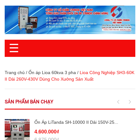
☰
Trang chủ
/
Ổn áp Lioa 60kva 3 pha
/
Lioa Công Nghiệp SH3-60K
II Dải 260V-430V Dùng Cho Xưởng Sản Xuất
SẢN PHẨM BÁN CHẠY
Ổn Áp LiTanda SH-10000 II Dải 150V-25...
4.600.000₫
6.875.000₫