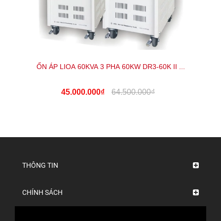
ỔN ÁP LIOA 60KVA 3 PHA 60KW DR3-60K II ...
45.000.000₫
64.500.000₫
THÔNG TIN
CHÍNH SÁCH