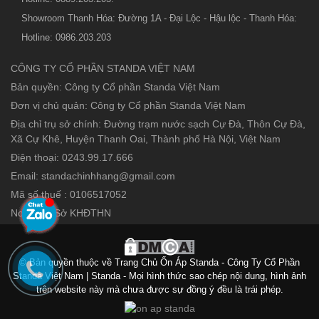
Showroom Thanh Hóa: Đường 1A - Đại Lộc - Hậu lộc - Thanh Hóa:
Hotline: 0986.203.203
CÔNG TY CỔ PHẦN STANDA VIỆT NAM
Bản quyền: Công ty Cổ phần Standa Việt Nam
Đơn vị chủ quản: Công ty Cổ phần Standa Việt Nam
Địa chỉ trụ sở chính: Đường trạm nước sạch Cự Đà, Thôn Cự Đà,
Xã Cự Khê, Huyện Thanh Oai, Thành phố Hà Nội, Việt Nam
Điện thoại: 0243.99.17.666
Email: standachinhhang@gmail.com
Mã số thuế : 0106517052
Nơi cấp : Sở KHĐTHN
© Bản quyền thuộc về Trang Chủ Ổn Áp Standa - Công Ty Cổ Phần
Standa Việt Nam | Standa - Mọi hình thức sao chép nội dung, hình ảnh
trên website này mà chưa được sự đồng ý đều là trái phép.