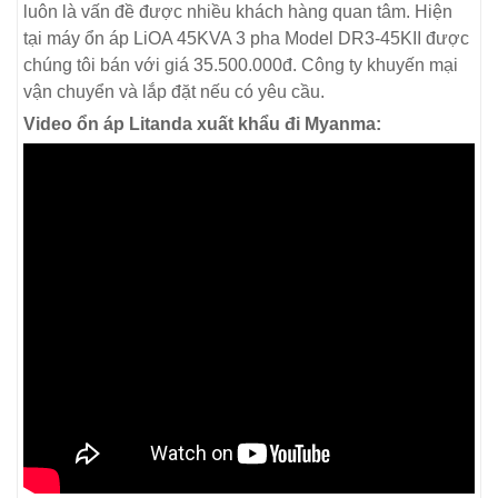
luôn là vấn đề được nhiều khách hàng quan tâm. Hiện
tại máy ổn áp LiOA 45KVA 3 pha Model DR3-45KII được
chúng tôi bán với giá 35.500.000đ. Công ty khuyến mại
vận chuyển và lắp đặt nếu có yêu cầu.
Video ổn áp Litanda xuất khẩu đi Myanma: