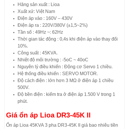
Hãng sản xuất : Lioa
Xuất xứ: Việt Nam
Điện áp vào : 160V – 430V
Điện áp ra : 220V/380V (±1,5~2%)
Tần số : 49Hz ~: 62Hz
Thời gian tác động : 0,4s khi điện áp vào thay đổi
10%.
Công suất : 45KVA.
Nhiệt độ môi trường : -5oC ~ 40oC
Nguyên lý điều khiển : Động cơ Servo 1 chiều.
Hệ thống điều khiển : SERVO MOTOR.
Độ cách điện : lớn hơn 3 MΩ ở điện áp 1 chiều
500V.
Độ bền điện : kiểm tra ở điện áp 1.500 V trong 1
phút.
Giá ổn áp Lioa DR3-45K II
Ổn áp Lioa 45KVA 3 pha DR3-45K II giá bao nhiêu tiền