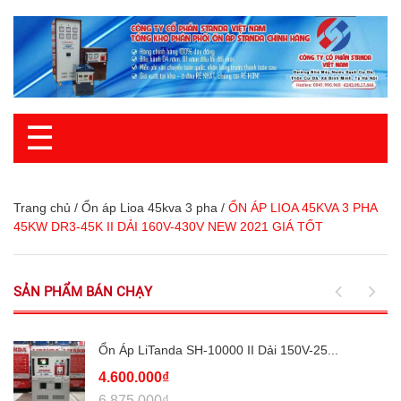
☰
Trang chủ
/
Ổn áp Lioa 45kva 3 pha
/
ỔN ÁP LIOA 45KVA 3 PHA
45KW DR3-45K II DẢI 160V-430V NEW 2021 GIÁ TỐT
SẢN PHẨM BÁN CHẠY
Ổn Áp LiTanda SH-10000 II Dải 150V-25...
4.600.000₫
6.875.000₫