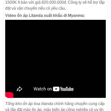
1500K II bán với giá 820.000.000đ. Công ty sẽ hỗ trợ lắp
đặt và vận chuyển nếu có yêu cầu.
Video ổn áp Litanda xuất khẩu đi Myanma:
Tổng kho ổn áp lioa litanda
chính hãng chuyên cung cấp
và lắp đặt máy ổn áp, máy biến áp công nghiệp có uy tín