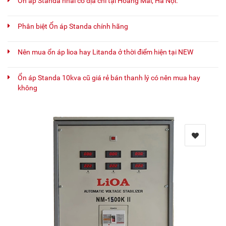
Ổn áp Standa nhái có địa chỉ tại Hoàng Mai, Hà Nội.
Phân biệt Ổn áp Standa chính hãng
Nên mua ổn áp lioa hay Litanda ở thời điểm hiện tại NEW
Ổn áp Standa 10kva cũ giá rẻ bán thanh lý có nên mua hay
không