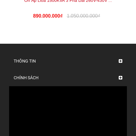
Ổn Áp Lioa 1500KVA 3 Pha Dải 260V-430V ...
890.000.000₫
1.050.000.000₫
THÔNG TIN
CHÍNH SÁCH