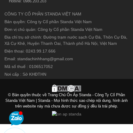
Hotline: 0986.203.203
CÔNG TY CỔ PHẦN STANDA VIỆT NAM
Bản quyền: Công ty Cổ phần Standa Việt Nam
Đơn vị chủ quản: Công ty Cổ phần Standa Việt Nam
Địa chỉ trụ sở chính: Đường trạm nước sạch Cự Đà, Thôn Cự Đà,
Xã Cự Khê, Huyện Thanh Oai, Thành phố Hà Nội, Việt Nam
Điện thoại: 0243.99.17.666
Email: standachinhhang@gmail.com
Mã số thuế : 0106517052
Nơi cấp : Sở KHĐTHN
© Bản quyền thuộc về Trang Chủ Ổn Áp Standa - Công Ty Cổ Phần
Standa Việt Nam | Standa - Mọi hình thức sao chép nội dung, hình ảnh
trên website này mà chưa được sự đồng ý đều là trái phép.