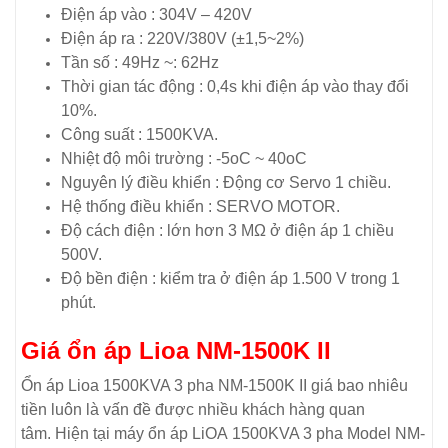
Điện áp vào : 304V – 420V
Điện áp ra : 220V/380V (±1,5~2%)
Tần số : 49Hz ~: 62Hz
Thời gian tác động : 0,4s khi điện áp vào thay đổi
10%.
Công suất : 1500KVA.
Nhiệt độ môi trường : -5oC ~ 40oC
Nguyên lý điều khiển : Động cơ Servo 1 chiều.
Hệ thống điều khiển : SERVO MOTOR.
Độ cách điện : lớn hơn 3 MΩ ở điện áp 1 chiều
500V.
Độ bền điện : kiểm tra ở điện áp 1.500 V trong 1
phút.
Giá ổn áp Lioa NM-1500K II
Ổn áp Lioa 1500KVA 3 pha NM-1500K II giá bao nhiêu
tiền luôn là vấn đề được nhiều khách hàng quan
tâm. Hiện tại máy ổn áp LiOA 1500KVA 3 pha Model NM-