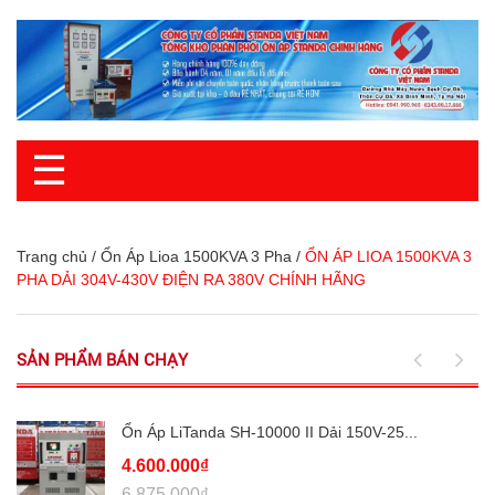
☰
Trang chủ
/
Ổn Áp Lioa 1500KVA 3 Pha
/
ỔN ÁP LIOA 1500KVA 3
PHA DẢI 304V-430V ĐIỆN RA 380V CHÍNH HÃNG
SẢN PHẨM BÁN CHẠY
Ổn Áp LiTanda SH-10000 II Dải 150V-25...
4.600.000₫
6.875.000₫