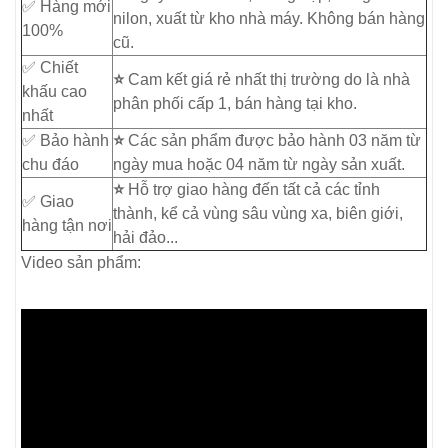
✅ Hàng mới
nilon, xuất từ kho nhà máy. Không bán hàng
100%
cũ.
✅ Chiết
⭐
Cam kết giá rẻ nhất thị trường do là nhà
khấu cao
phân phối cấp 1, bán hàng tại kho.
nhất
✅ Bảo hành
⭐
Các sản phẩm được bảo hành 03 năm từ
chu đáo
ngày mua hoặc 04 năm từ ngày sản xuất.
⭐
Hỗ trợ giao hàng đến tất cả các tỉnh
✅ Giao
thành, kể cả vùng sâu vùng xa, biên giới,
hàng tận nơi
hải đảo...
Video sản phẩm: