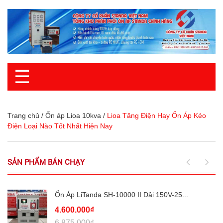
☰
Trang chủ
/
Ổn áp Lioa 10kva
/
Lioa Tăng Điện Hay Ổn Áp Kéo
Điện Loại Nào Tốt Nhất Hiện Nay
SẢN PHẨM BÁN CHẠY
Ổn Áp LiTanda SH-10000 II Dải 150V-25...
4.600.000₫
6.875.000₫