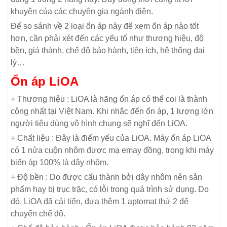
khuyên của các chuyên gia ngành điện.
Để so sánh về 2 loại ổn áp này để xem ổn áp nào tốt
hơn, cần phải xét đến các yếu tố như thương hiệu, độ
bền, giá thành, chế độ bảo hành, tiện ích, hệ thống đại
lý…
Ổn áp LiOA
+ Thương hiệu : LiOA là hãng ổn áp có thể coi là thành
công nhất tại Việt Nam. Khi nhắc đến ổn áp, 1 lượng lớn
người tiêu dùng vô hình chung sẽ nghĩ đến LiOA.
+ Chất liệu : Đây là điểm yếu của LiOA. Máy ổn áp LiOA
có 1 nửa cuộn nhôm được mạ emay đồng, trong khi máy
biến áp 100% là dây nhôm.
+ Độ bền : Do được cấu thành bởi dây nhôm nên sản
phẩm hay bị trục trặc, có lỗi trong quá trình sử dụng. Do
đó, LiOA đã cải tiến, đưa thêm 1 aptomat thứ 2 để
chuyển chế độ.