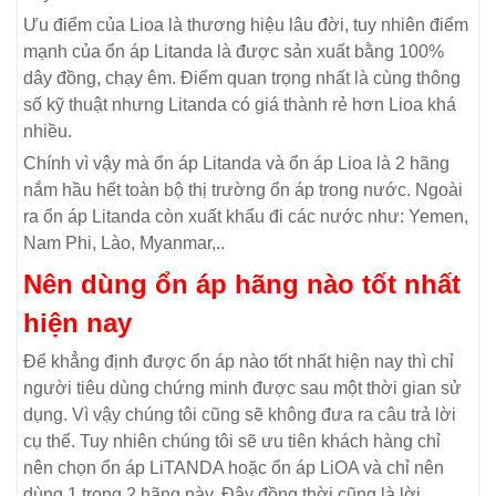
Ưu điểm của Lioa là thương hiệu lâu đời, tuy nhiên điểm
mạnh của ổn áp Litanda là được sản xuất bằng 100%
dây đồng, chạy êm. Điểm quan trọng nhất là cùng thông
số kỹ thuật nhưng Litanda có giá thành rẻ hơn Lioa khá
nhiều.
Chính vì vậy mà ổn áp Litanda và ổn áp Lioa là 2 hãng
nắm hầu hết toàn bộ thị trường ổn áp trong nước. Ngoài
ra ổn áp Litanda còn xuất khẩu đi các nước như: Yemen,
Nam Phi, Lào, Myanmar,..
Nên dùng ổn áp hãng nào tốt nhất
hiện nay
Để khẳng định được ổn áp nào tốt nhất hiện nay thì chỉ
người tiêu dùng chứng minh được sau một thời gian sử
dụng. Vì vậy chúng tôi cũng sẽ không đưa ra câu trả lời
cụ thể. Tuy nhiên chúng tôi sẽ ưu tiên khách hàng chỉ
nên chọn ổn áp LiTANDA hoặc ổn áp LiOA và chỉ nên
dùng 1 trong 2 hãng này. Đây đồng thời cũng là lời