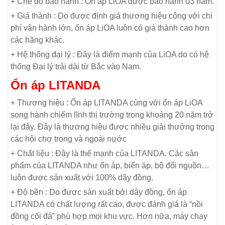
+ Chế độ bảo hành : Ổn áp LiOA được bảo hành 03 năm.
+ Giá thành : Do được định giá thương hiệu cộng với chi
phí vận hành lớn, ổn áp LiOA luôn có giá thành cao hơn
các hãng khác.
+ Hệ thống đại lý : Đây là điểm mạnh của LiOA do có hệ
thống Đại lý trải dài từ Bắc vào Nam.
Ổn áp LITANDA
+ Thương hiệu : Ổn áp LITANDA cùng với ổn áp LiOA
song hành chiếm lĩnh thị trường trong khoảng 20 năm trở
lại đây. Đây là thương hiệu được nhiều giải thưởng trong
các hội chợ trong và ngoài nước
+ Chất liệu : Đây là thế mạnh của LITANDA. Các sản
phẩm của LITANDA như ổn áp, biến áp, bộ đổi nguồn…
luôn được sản xuất với 100% dây đồng.
+ Độ bền : Do được sản xuất bởi dây đồng, ổn áp
LITANDA có chất lượng rất cao, được đánh giá là “nồi
đồng cối đá” phù hợp mọi khu vực. Hơn nữa, máy chạy