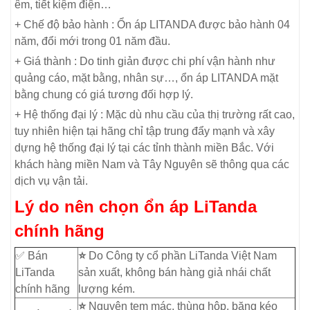
êm, tiết kiệm điện…
+ Chế độ bảo hành : Ổn áp LITANDA được bảo hành 04
năm, đổi mới trong 01 năm đầu.
+ Giá thành : Do tinh giản được chi phí vận hành như
quảng cáo, mặt bằng, nhân sự…, ổn áp LITANDA mặt
bằng chung có giá tương đối hợp lý.
+ Hệ thống đại lý : Mặc dù nhu cầu của thị trường rất cao,
tuy nhiên hiện tại hãng chỉ tập trung đẩy mạnh và xây
dựng hệ thống đại lý tại các tỉnh thành miền Bắc. Với
khách hàng miền Nam và Tây Nguyên sẽ thông qua các
dịch vụ vận tải.
Lý do nên chọn ổn áp LiTanda
chính hãng
✅ Bán
⭐
Do Công ty cổ phần LiTanda Việt Nam
LiTanda
sản xuất, không bán hàng giả nhái chất
chính hãng
lượng kém.
⭐
Nguyên tem mác, thùng hộp, băng kéo