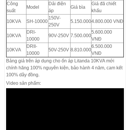
Công
Dải điện
Giá đã chiết
Model
Giá bìa
suất
áp
khấu
150V-
10KVA
SH-10000
5.150.000
4.800.000 VNĐ
250V
DRI-
5.600.000
10KVA
90V-250V
7.500.000
10000
VNĐ
DRII-
6.500.000
10KVA
50V-250V
8.810.000
10000
VNĐ
Bảng giá trên áp dụng cho ổn áp Litanda 10KVA mới
chính hãng 100% nguyên kiện, bảo hành 4 năm, cam kết
100% dây đồng.
Video sản phẩm: