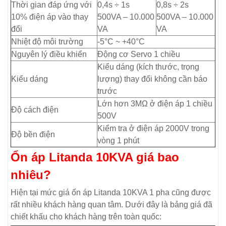
Thời gian đáp ứng với
0,4s ÷ 1s
0,8s ÷ 2s
10% điện áp vào thay
500VA – 10.000
500VA – 10.000
đổi
VA
VA
Nhiệt độ môi trường
-5°C ~ +40°C
Nguyên lý điều khiển
Động cơ Servo 1 chiều
Kiểu dáng (kích thước, trọng
Kiểu dáng
lượng) thay đổi không cần báo
trước
Lớn hơn 3MΩ ở điện áp 1 chiều
Độ cách điện
500V
Kiểm tra ở điện áp 2000V trong
Độ bền điện
vòng 1 phút
Ổn áp Litanda 10KVA giá bao
nhiêu?
Hiện tại mức giá ổn áp Litanda 10KVA 1 pha cũng được
rất nhiều khách hàng quan tâm. Dưới đây là bảng giá đã
chiết khấu cho khách hàng trên toàn quốc: