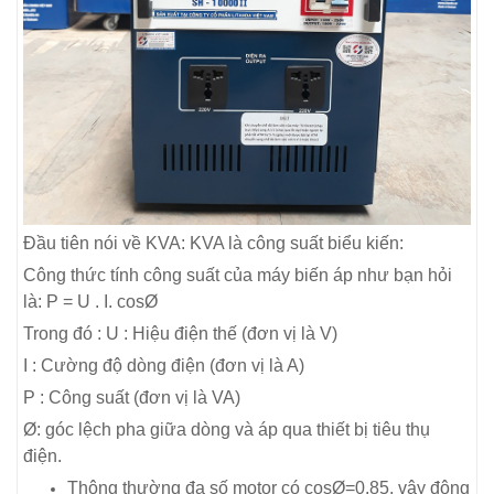
Đầu tiên nói về KVA: KVA là công suất biểu kiến:
Công thức tính công suất của máy biến áp như bạn hỏi
là: P = U . I. cosØ
Trong đó : U : Hiệu điện thế (đơn vị là V)
I : Cường độ dòng điện (đơn vị là A)
P : Công suất (đơn vị là VA)
Ø: góc lệch pha giữa dòng và áp qua thiết bị tiêu thụ
điện.
Thông thường đa số motor có cosØ=0.85, vậy động