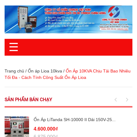
☰
Trang chủ
/
Ổn áp Lioa 10kva
/
Ổn Áp 10KVA Chịu Tải Bao Nhiêu
Tối Đa - Cách Tính Công Suất Ổn Áp Lioa
SẢN PHẨM BÁN CHẠY
Ổn Áp LiTanda SH-10000 II Dải 150V-25...
4.600.000₫
6.875.000₫