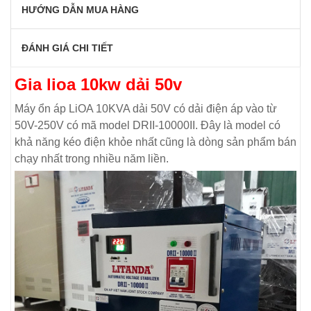
HƯỚNG DẪN MUA HÀNG
ĐÁNH GIÁ CHI TIẾT
Gia lioa 10kw dải 50v
Máy ổn áp LiOA 10KVA dải 50V có dải điện áp vào từ
50V-250V có mã model DRII-10000II. Đây là model có
khả năng kéo điện khỏe nhất cũng là dòng sản phẩm bán
chạy nhất trong nhiều năm liền.