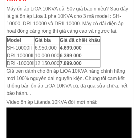
Máy ổn áp LiOA 10KVA dải 50v giá bao nhiêu? Sau đây
là giá ổn áp Lioa 1 pha 10KVA cho 3 mã model : SH-
10000, DRI-10000 và DRII-10000. Máy có dải điện áp
hoạt động càng rộng thì giá càng cao và ngược lại.
Model
Giá bìa
Giá đã chiết khấu
SH-10000II
6.950.000
4.699.000
DRI-10000II
10.000.000
6.399.000
DRII-10000II
12.150.000
7.899.000
Giá trên dành cho ổn áp LiOA 10KVA hàng chính hãng
mới 100% nguyên đai nguyên kiện. Chúng tôi cam kết
không bán ổn áp LiOA 10KVA cũ, đã qua sửa chữa, hết
bảo hành...
Video ổn áp Litanda 10KVA đời mới nhất: