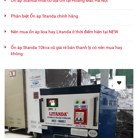
Ổn áp Standa nhái có địa chỉ tại Hoàng Mai, Hà Nội.
Phân biệt Ổn áp Standa chính hãng
Nên mua ổn áp lioa hay Litanda ở thời điểm hiện tại NEW
Ổn áp Standa 10kva cũ giá rẻ bán thanh lý có nên mua hay
không