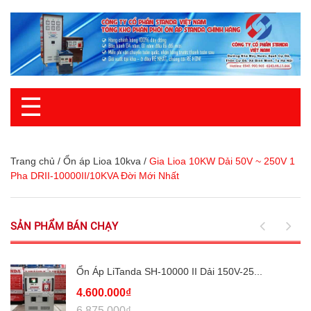
☰
Trang chủ
/
Ổn áp Lioa 10kva
/
Gia Lioa 10KW Dải 50V ~ 250V 1
Pha DRII-10000II/10KVA Đời Mới Nhất
SẢN PHẨM BÁN CHẠY
Ổn Áp LiTanda SH-10000 II Dải 150V-25...
4.600.000₫
6.875.000₫