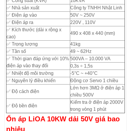
✅ Công suất (KVA)
10KVA
✅ Nhà sản xuất
Công ty TNHH Nhật Linh
✅ Điện áp vào
50V ~ 250V
✅ Điện áp ra
220V , 110V
✅ Kích thước (dài x rộng x
490 x 408 x 440 (mm)
cao)
✅ Trọng lượng
41kg
✅ Tần số
49 ~ 62Hz
✅ Thời gian đáp ứng với 10%
500VA – 10.000 VA
điện áp vào thay đổi
0,3s ÷ 1,5s
✅ Nhiệt độ môi trường
-5°C ~ +40°C
✅ Nguyên lý điều khiển
Động cơ Servo 1 chiều
Lớn hơn 3MΩ ở điện áp 1
✅ Độ cách điện
chiều 500V
Kiểm tra ở điện áp 2000V
✅ Độ bền điện
trong vòng 1 phút
Ổn áp LiOA 10KW dải 50V giá bao
nhiêu