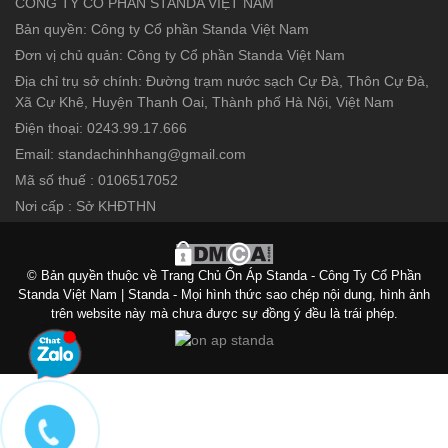
CÔNG TY CỔ PHẦN STANDA VIỆT NAM
Bản quyền: Công ty Cổ phần Standa Việt Nam
Đơn vị chủ quản: Công ty Cổ phần Standa Việt Nam
Địa chỉ trụ sở chính: Đường trạm nước sạch Cự Đà, Thôn Cự Đà,
Xã Cự Khê, Huyện Thanh Oai, Thành phố Hà Nội, Việt Nam
Điện thoại: 0243.99.17.666
Email: standachinhhang@gmail.com
Mã số thuế : 0106517052
Nơi cấp : Sở KHĐTHN
© Bản quyền thuộc về Trang Chủ Ổn Áp Standa - Công Ty Cổ Phần
Standa Việt Nam | Standa - Mọi hình thức sao chép nội dung, hình ảnh
trên website này mà chưa được sự đồng ý đều là trái phép.