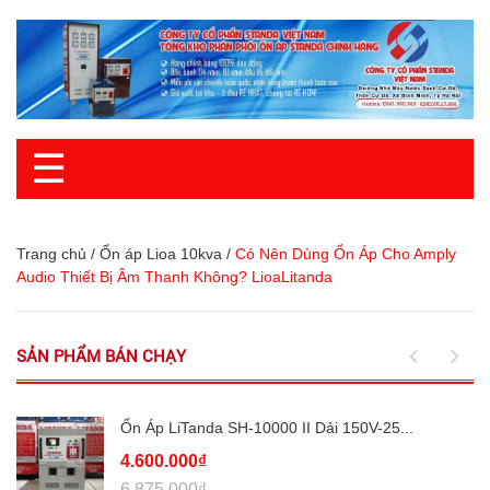
☰
Trang chủ
/
Ổn áp Lioa 10kva
/
Có Nên Dùng Ổn Áp Cho Amply
Audio Thiết Bị Âm Thanh Không? LioaLitanda
SẢN PHẨM BÁN CHẠY
Ổn Áp LiTanda SH-10000 II Dải 150V-25...
4.600.000₫
6.875.000₫