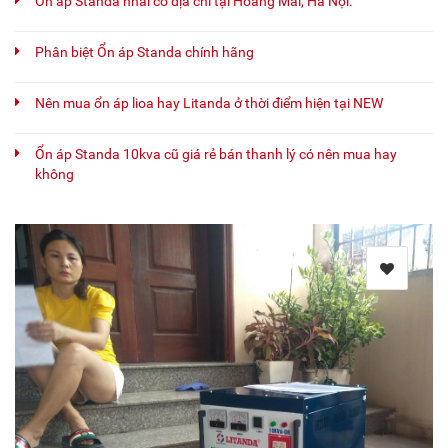
Ổn áp Standa nhái có địa chỉ tại Hoàng Mai, Hà Nội.
Phân biệt Ổn áp Standa chính hãng
Nên mua ổn áp lioa hay Litanda ở thời điểm hiện tại NEW
Ổn áp Standa 10kva cũ giá rẻ bán thanh lý có nên mua hay
không