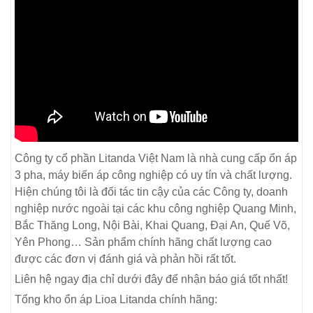
Công ty cổ phần Litanda Việt Nam là nhà cung cấp ổn áp
3 pha, máy biến áp công nghiệp có uy tín và chất lượng.
Hiện chúng tôi là đối tác tin cậy của các Công ty, doanh
nghiệp nước ngoài tại các khu công nghiệp Quang Minh,
Bắc Thăng Long, Nội Bài, Khai Quang, Đại An, Quế Võ,
Yên Phong… Sản phẩm chính hãng chất lượng cao
được các đơn vị đánh giá và phản hồi rất tốt.
Liên hệ ngay địa chỉ dưới đây để nhận báo giá tốt nhất!
Tổng kho ổn áp Lioa Litanda chính hãng: