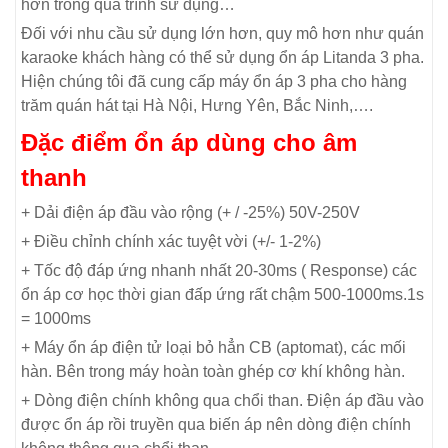
hơn trong quá trình sử dụng…
Đối với nhu cầu sử dụng lớn hơn, quy mô hơn như quán
karaoke khách hàng có thể sử dụng ổn áp Litanda 3 pha.
Hiện chúng tôi đã cung cấp máy ổn áp 3 pha cho hàng
trăm quán hát tại Hà Nội, Hưng Yên, Bắc Ninh,….
Đặc điểm ổn áp dùng cho âm
thanh
+ Dải điện áp đầu vào rộng (+ / -25%) 50V-250V
+ Điều chỉnh chính xác tuyệt vời (+/- 1-2%)
+ Tốc độ đáp ứng nhanh nhất 20-30ms ( Response) các
ổn áp cơ học thời gian đấp ứng rất chậm 500-1000ms.1s
= 1000ms
+ Máy ổn áp điện tử loại bỏ hẳn CB (aptomat), các mối
hàn. Bên trong máy hoàn toàn ghép cơ khí không hàn.
+ Dòng điện chính không qua chổi than. Điện áp đầu vào
được ổn áp rồi truyền qua biến áp nên dòng điện chính