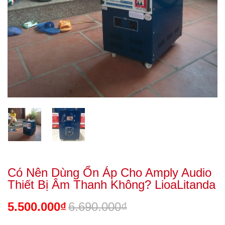
Có Nên Dùng Ổn Áp Cho Amply Audio
Thiết Bị Âm Thanh Không? LioaLitanda
5.500.000₫
6.690.000₫