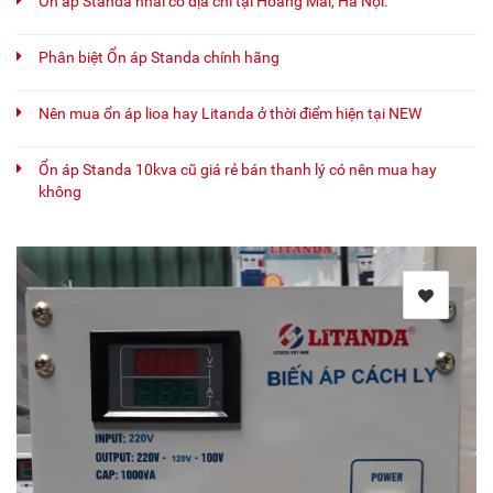
Ổn áp Standa nhái có địa chỉ tại Hoàng Mai, Hà Nội.
Phân biệt Ổn áp Standa chính hãng
Nên mua ổn áp lioa hay Litanda ở thời điểm hiện tại NEW
Ổn áp Standa 10kva cũ giá rẻ bán thanh lý có nên mua hay
không