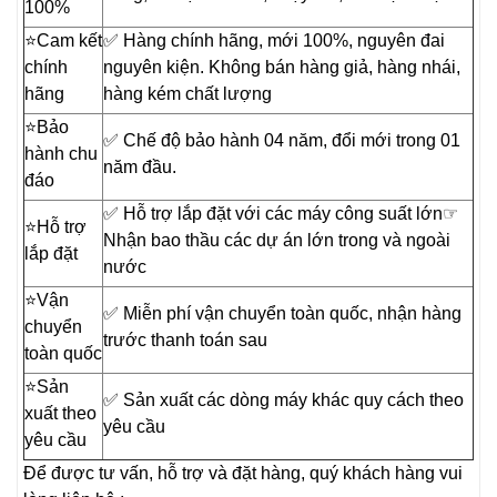
100%
⭐️Cam kết
✅ Hàng chính hãng, mới 100%, nguyên đai
chính
nguyên kiện. Không bán hàng giả, hàng nhái,
hãng
hàng kém chất lượng
⭐️Bảo
✅ Chế độ bảo hành 04 năm, đổi mới trong 01
hành chu
năm đầu.
đáo
✅ Hỗ trợ lắp đặt với các máy công suất lớn☞
⭐️Hỗ trợ
Nhận bao thầu các dự án lớn trong và ngoài
lắp đặt
nước
⭐️Vận
✅ Miễn phí vận chuyển toàn quốc, nhận hàng
chuyển
trước thanh toán sau
toàn quốc
⭐️Sản
✅ Sản xuất các dòng máy khác quy cách theo
xuất theo
yêu cầu
yêu cầu
Để được tư vấn, hỗ trợ và đặt hàng, quý khách hàng vui