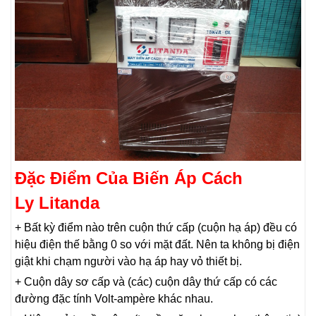
Đặc Điểm Của Biến Áp Cách
Ly Litanda
+ Bất kỳ điểm nào trên cuộn thứ cấp (cuộn hạ áp) đều có
hiệu điện thế bằng 0 so với mặt đất. Nên ta không bị điện
giật khi chạm người vào hạ áp hay vỏ thiết bị.
+ Cuộn dây sơ cấp và (các) cuộn dây thứ cấp có các
đường đặc tính Volt-ampère khác nhau.