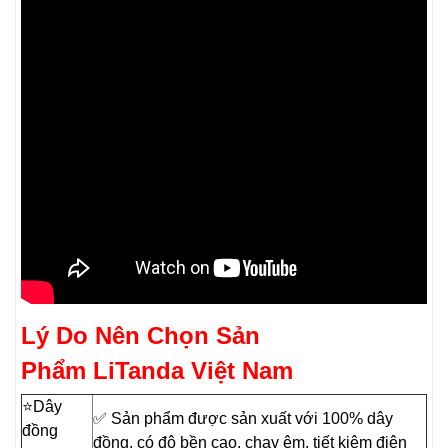
Lý Do Nên Chọn Sản
Phẩm LiTanda Việt Nam
⭐️Dây
✅ Sản phẩm được sản xuất với 100% dây
đồng
đồng, có độ bền cao, chạy êm, tiết kiệm điện