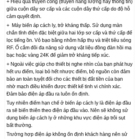
+ Hiệu quả truyền công (truyền năng lượng hay thông tin)
giữa cuộn dây sơ cấp và các cuộn dây thứ cấp do độ hỗ
cảm quyết định.
+ Máy biến áp cách ly, trở kháng thấp. Sử dụng màn
chắn tĩnh điện đặc biệt giữa hai lớp sơ cấp và thứ cấp để
lọc tiếng ồn. Vỏ bạo bằng nhôm hấp thụ và triệt tiêu sóng
RF. Ổ cắm đôi đa năng sử dụng vật liệu đồng đàn hồi mạ
bạc hoặc vàng 24K để giảm trở kháng tiếp xúc.
+ Ngoài việc giúp cho thiết bị nghe nhìn của bạn phát huy
hết ưu điểm, loại bỏ hết nhược điểm, bộ nguồn còn đảm
bảo an toàn tuyệt đối cho các thiết bị đắt tiền của bạn
nhờ mạch điều khiển được thiết kế tinh vi chính xác.
Đảm bảo điện áp đầu ra luôn ổn định.
Tuy nhiên điểm hạn chế ở biến áp cách ly là điện áp đầu
ra sẽ biến thiên theo điện áp đầu vào. Nên sẽ không sử
dụng biến áp cách ly ở những khu vực điện áp trôi sụt
bất thường.
Trường hợp điện áp không ổn định khách hàng nên sử