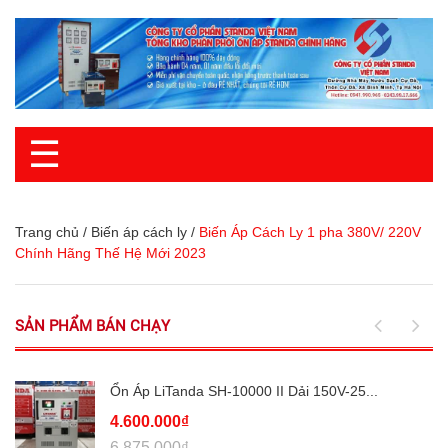
☰
Trang chủ
/
Biến áp cách ly
/
Biến Áp Cách Ly 1 pha 380V/ 220V
Chính Hãng Thế Hệ Mới 2023
SẢN PHẨM BÁN CHẠY
Ổn Áp LiTanda SH-10000 II Dải 150V-25...
4.600.000₫
6.875.000₫