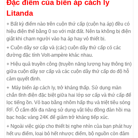
Đặc điểm của
biến áp cách ly
Litanda
+ Bất kỳ điểm nào trên cuộn thứ cấp (cuộn hạ áp) đều có
hiệu điện thế bằng 0 so với mặt đất. Nên ta không bị điện
giật khi chạm người vào hạ áp hay vỏ thiết bị.
+ Cuộn dây sơ cấp và (các) cuộn dây thứ cấp có các
đường đặc tính Volt-ampère khác nhau.
+ Hiệu quả truyền công (truyền năng lượng hay thông tin)
giữa cuộn dây sơ cấp và các cuộn dây thứ cấp do độ hỗ
cảm quyết định.
+ Máy biến áp cách ly, trở kháng thấp. Sử dụng màn
chắn tĩnh điện đặc biệt giữa hai lớp sơ cấp và thứ cấp để
lọc tiếng ồn. Vỏ bạo bằng nhôm hấp thụ và triệt tiêu sóng
RF. Ổ cắm đôi đa năng sử dụng vật liệu đồng đàn hồi mạ
bạc hoặc vàng 24K để giảm trở kháng tiếp xúc.
+ Ngoài việc giúp cho thiết bị nghe nhìn của bạn phát huy
hết ưu điểm, loại bỏ hết nhược điểm, bộ nguồn còn đảm