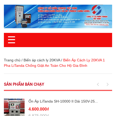
☰
Trang chủ
/
Biến áp cách ly 20KVA
/
Biến Áp Cách Ly 20KVA 1
Pha LiTanda Chống Giật An Toàn Cho Hộ Gia Đình
SẢN PHẨM BÁN CHẠY
Ổn Áp LiTanda SH-10000 II Dải 150V-25...
4.600.000₫
6.875.000₫