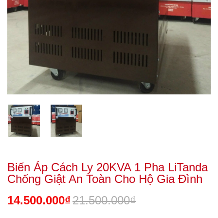
Biến Áp Cách Ly 20KVA 1 Pha LiTanda
Chống Giật An Toàn Cho Hộ Gia Đình
14.500.000₫
21.500.000₫