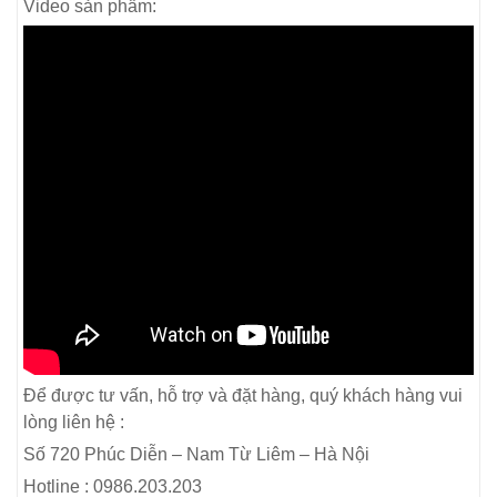
Video sản phẩm:
Để được tư vấn, hỗ trợ và đặt hàng, quý khách hàng vui
lòng liên hệ :
Số 720 Phúc Diễn – Nam Từ Liêm – Hà Nội
Hotline : 0986.203.203