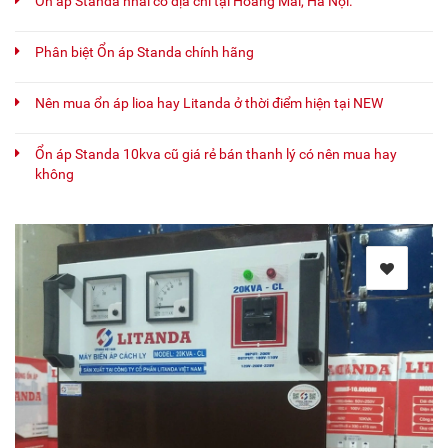
Ổn áp Standa nhái có địa chỉ tại Hoàng Mai, Hà Nội.
Phân biệt Ổn áp Standa chính hãng
Nên mua ổn áp lioa hay Litanda ở thời điểm hiện tại NEW
Ổn áp Standa 10kva cũ giá rẻ bán thanh lý có nên mua hay
không