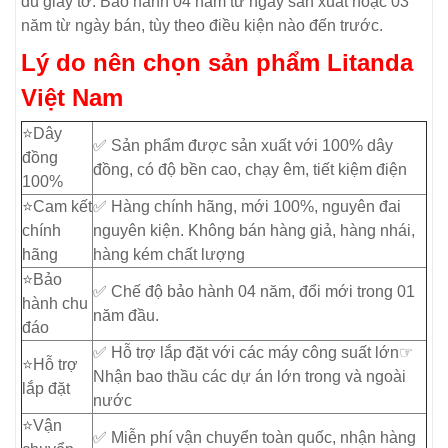
đủ giấy tờ. Bảo hành 04 năm từ ngày sản xuất hoặc 03
năm từ ngày bán, tùy theo điều kiện nào đến trước.
Lý do nên chọn sản phẩm Litanda
Việt Nam
⭐️Dây
✅ Sản phẩm được sản xuất với 100% dây
đồng
đồng, có độ bền cao, chạy êm, tiết kiệm điện
100%
⭐️Cam kết
✅ Hàng chính hãng, mới 100%, nguyên đai
chính
nguyên kiện. Không bán hàng giả, hàng nhái,
hãng
hàng kém chất lượng
⭐️Bảo
✅ Chế độ bảo hành 04 năm, đổi mới trong 01
hành chu
năm đầu.
đáo
✅ Hỗ trợ lắp đặt với các máy công suất lớn☞
⭐️Hỗ trợ
Nhận bao thầu các dự án lớn trong và ngoài
lắp đặt
nước
⭐️Vận
✅ Miễn phí vận chuyển toàn quốc, nhận hàng