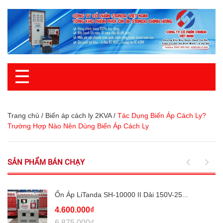
☰
Trang chủ
/
Biến áp cách ly 2KVA
/
Tác Dụng Biến Áp Cách Ly?
Trường Hợp Nào Nên Dùng Biến Áp Cách Ly
SẢN PHẨM BÁN CHẠY
Ổn Áp LiTanda SH-10000 II Dải 150V-25...
4.600.000₫
6.875.000₫