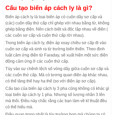
Cấu tạo biến áp cách ly là gì?
Biến áp cách ly là loại biến áp có cuộn dây sơ cấp và
(các) cuộn dây thứ cấp chỉ ghép với nhau bằng từ, không
ghép bằng điện. Nên cách biệt và độc lập nhau về điện (
các cuộn sơ cấp và cuộn thứ cấp rời nhau).
Trong biến áp cách ly, điện áp xoay chiều sơ cấp đi vào
cuộn sơ cấp và sinh ra từ trường biến thiên. Theo định
luật cảm ứng điện từ Faraday, sẽ xuất hiện một sức điện
động cảm ứng ở các cuộn thứ cấp.
Tùy vào sự chênh lệch số vòng dây giữa cuộn sơ cấp và
các cuộn thứ cấp. Mà có tương quan điện áp khác nhau,
có thể tăng thế hay hạ thế (so với điện áp sơ cấp).
Cấu tạo của biến áp cách ly 3 pha cũng không có khác gì
loại biến áp cách ly 1 pha. Nhưng số lượng nhân 3 lên
mà thôi. Điều này chắc rằng các bạn làm về kĩ thuật đều
có thể hiểu mà.
Điều quan trọng nhất là tùy trường hợp mà chúng ta có