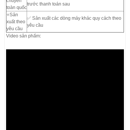
chuyển
trước thanh toán sau
toàn quốc
⭐️Sản
✅ Sản xuất các dòng máy khác quy cách theo
xuất theo
yêu cầu
yêu cầu
Video sản phẩm: