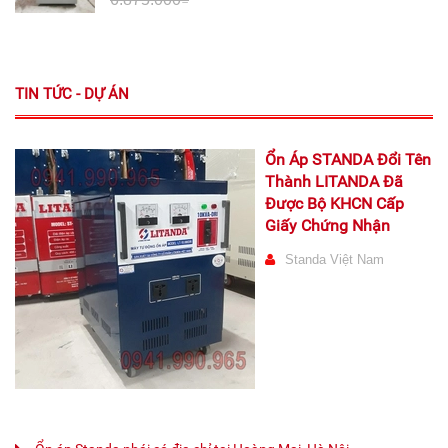
TIN TỨC - DỰ ÁN
Ổn Áp STANDA Đổi Tên
Thành LITANDA Đã
Được Bộ KHCN Cấp
Giấy Chứng Nhận
Standa Việt Nam