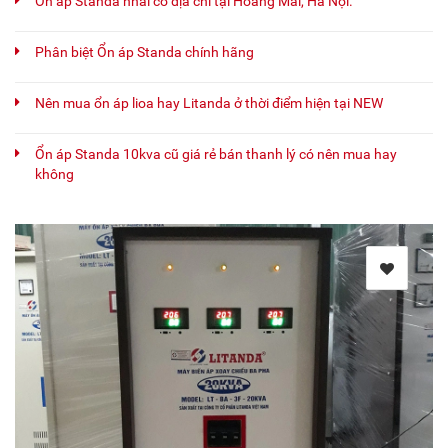
Ổn áp Standa nhái có địa chỉ tại Hoàng Mai, Hà Nội.
Phân biệt Ổn áp Standa chính hãng
Nên mua ổn áp lioa hay Litanda ở thời điểm hiện tại NEW
Ổn áp Standa 10kva cũ giá rẻ bán thanh lý có nên mua hay
không