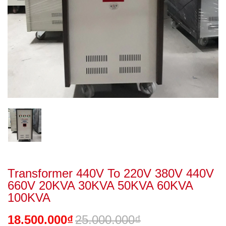
Transformer 440V To 220V 380V 440V
660V 20KVA 30KVA 50KVA 60KVA
100KVA
18.500.000₫
25.000.000₫