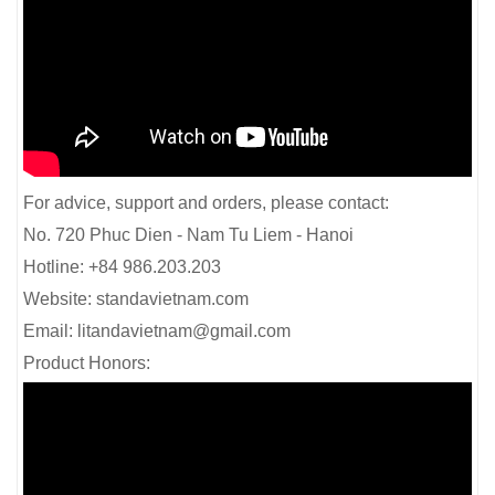
For advice, support and orders, please contact:
No. 720 Phuc Dien - Nam Tu Liem - Hanoi
Hotline: +84 986.203.203
Website: standavietnam.com
Email: litandavietnam@gmail.com
Product Honors: