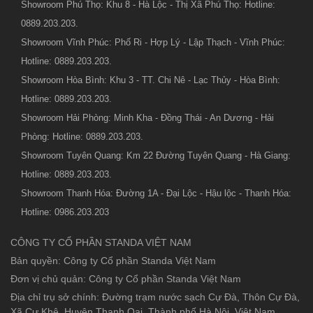
Showroom Phú Thọ: Khu 8 - Hà Lộc - Thị Xã Phú Thọ: Hotline:
0889.203.203.
Showroom Vĩnh Phúc: Phố Ri - Hợp Lý - Lập Thạch - Vĩnh Phúc:
Hotline: 0889.203.203.
Showroom Hòa Bình: Khu 3 - TT. Chi Nê - Lạc Thủy - Hòa Bình:
Hotline: 0889.203.203.
Showroom Hải Phòng: Minh Kha - Đồng Thái - An Dương - Hải
Phòng: Hotline: 0889.203.203.
Showroom Tuyên Quang: Km 22 Đường Tuyên Quang - Hà Giang:
Hotline: 0889.203.203.
Showroom Thanh Hóa: Đường 1A - Đại Lộc - Hậu lộc - Thanh Hóa:
Hotline: 0986.203.203
CÔNG TY CỔ PHẦN STANDA VIỆT NAM
Bản quyền: Công ty Cổ phần Standa Việt Nam
Đơn vị chủ quản: Công ty Cổ phần Standa Việt Nam
Địa chỉ trụ sở chính: Đường trạm nước sạch Cự Đà, Thôn Cự Đà,
Xã Cự Khê, Huyện Thanh Oai, Thành phố Hà Nội, Việt Nam