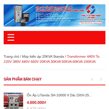
☰
Trang chủ
/
Máy biến áp 20KVA Standa
/
Transformer 440V To
220V 380V 440V 660V 20KVA 30KVA 50KVA 60KVA 100KVA
SẢN PHẨM BÁN CHẠY
Ổn Áp LiTanda SH-10000 II Dải 150V-25...
4.600.000₫
6.875.000₫