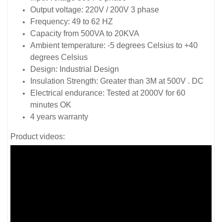
Output voltage: 220V / 200V 3 phase
Frequency: 49 to 62 HZ
Capacity from 500VA to 20KVA
Ambient temperature: -5 degrees Celsius to +40
degrees Celsius
Design: Industrial Design
Insulation Strength: Greater than 3M at 500V . DC
Electrical endurance: Tested at 2000V for 60
minutes OK
4 years warranty
Product videos: