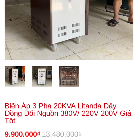
Biến Áp 3 Pha 20KVA Litanda Dây
Đồng Đổi Nguồn 380V/ 220V 200V Giá
Tốt
9.900.000₫
13.480.000₫