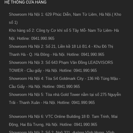
HỆ THỐNG CỬA HÀNG
Showroom Hà Nội 1: 629 Phúc Diễn, Nam Từ Liêm, Hà Nội.( Kho
số 1)
Kho hàng số 2: Công ty Cơ khí số 5 Tây Mỗ- Nam Từ Liêm- Hà
Nội. Hotline: 0941.990.965
Showroom Hà Nội 2: Số 21, Liền kề 18 Lô B1.4 - Khu Đô Thị
Thanh Hà - Q. Hà Đông - Hà Nội. Hotline: 0941.990.965
Showroom Hà Nội 3: Số 643 Phạm Văn Đồng LEADVISORS
TOWER - Cầu giấy - Hà Nội. Hotline: 0941.990.965
Showroom Hà Nội 4: Tòa S4 Goldmark City - 136 Hồ Tùng Mậu -
Cầu Giấy - Hà Nội. Hotline: 0941.990.965
Showroom Hà Nội 5: Tòa nhà Gold Tower nằm tại số 275 Nguyễn
Trãi - Thanh Xuân - Hà Nội. Hotline: 0941.990.965
Showroom Hà Nội 6: VTC Online Building 18 Đ. Tam Trinh, Mai
Động, Hai Bà Trưng, Hà Nội. Hotline: 0941.990.965
Showroom Hà Nội 7: Số 2, Ngõ 321, đường Vĩnh Hưng, Vĩnh