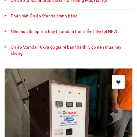
Ổn áp Standa nhái có địa chỉ tại Hoàng Mai, Hà Nội.
Phân biệt Ổn áp Standa chính hãng
Nên mua ổn áp lioa hay Litanda ở thời điểm hiện tại NEW
Ổn áp Standa 10kva cũ giá rẻ bán thanh lý có nên mua hay
không