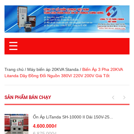
☰
Trang chủ
/
Máy biến áp 20KVA Standa
/
Biến Áp 3 Pha 20KVA
Litanda Dây Đồng Đổi Nguồn 380V/ 220V 200V Giá Tốt
SẢN PHẨM BÁN CHẠY
Ổn Áp LiTanda SH-10000 II Dải 150V-25...
4.600.000₫
6.875.000₫