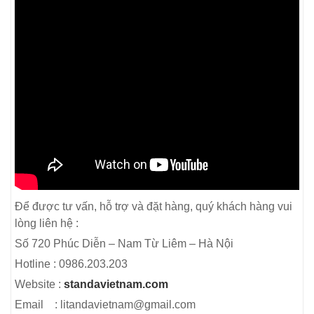
Để được tư vấn, hỗ trợ và đặt hàng, quý khách hàng vui
lòng liên hệ :
Số 720 Phúc Diễn – Nam Từ Liêm – Hà Nội
Hotline : 0986.203.203
Website :
standavietnam.com
Email : litandavietnam@gmail.com