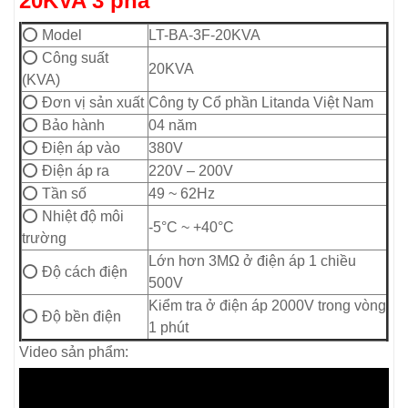
20KVA 3 pha
⭕ Model
LT-BA-3F-20KVA
⭕ Công suất
20KVA
(KVA)
⭕ Đơn vị sản xuất
Công ty Cổ phần Litanda Việt Nam
⭕ Bảo hành
04 năm
⭕ Điện áp vào
380V
⭕ Điện áp ra
220V – 200V
⭕ Tần số
49 ~ 62Hz
⭕ Nhiệt độ môi
-5°C ~ +40°C
trường
Lớn hơn 3MΩ ở điện áp 1 chiều
⭕ Độ cách điện
500V
Kiểm tra ở điện áp 2000V trong vòng
⭕ Độ bền điện
1 phút
Video sản phẩm: