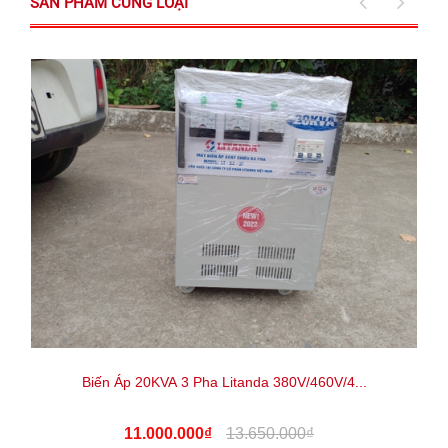
SẢN PHẨM CÙNG LOẠI
Biến Áp 20KVA 3 Pha Litanda 380V/460V/4...
11.000.000₫
13.650.000₫