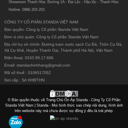
Showroom Thanh Hóa: Đường 1A - Đại Lộc - Hậu lộc - Thanh Hóa:
Hotline: 0986.203.203
CÔNG TY CỔ PHẦN STANDA VIỆT NAM
Bản quyền: Công ty Cổ phần Standa Việt Nam
Đơn vị chủ quản: Công ty Cổ phần Standa Việt Nam
Địa chỉ trụ sở chính: Đường trạm nước sạch Cự Đà, Thôn Cự Đà,
Xã Cự Khê, Huyện Thanh Oai, Thành phố Hà Nội, Việt Nam
Điện thoại: 0243.99.17.666
Email: standachinhhang@gmail.com
Mã số thuế : 0106517052
Nơi cấp : Sở KHĐTHN
© Bản quyền thuộc về Trang Chủ Ổn Áp Standa - Công Ty Cổ Phần
Standa Việt Nam | Standa - Mọi hình thức sao chép nội dung, hình ảnh
trên website này mà chưa được sự đồng ý đều là trái phép.