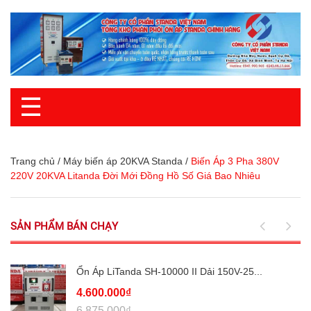
☰
Trang chủ
/
Máy biến áp 20KVA Standa
/
Biến Áp 3 Pha 380V
220V 20KVA Litanda Đời Mới Đồng Hồ Số Giá Bao Nhiêu
SẢN PHẨM BÁN CHẠY
Ổn Áp LiTanda SH-10000 II Dải 150V-25...
4.600.000₫
6.875.000₫