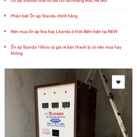
Ổn áp Standa nhái có địa chỉ tại Hoàng Mai, Hà Nội.
Phân biệt Ổn áp Standa chính hãng
Nên mua ổn áp lioa hay Litanda ở thời điểm hiện tại NEW
Ổn áp Standa 10kva cũ giá rẻ bán thanh lý có nên mua hay
không