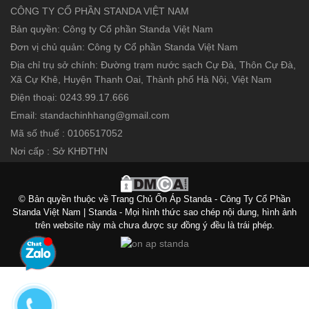
CÔNG TY CỔ PHẦN STANDA VIỆT NAM
Bản quyền: Công ty Cổ phần Standa Việt Nam
Đơn vị chủ quản: Công ty Cổ phần Standa Việt Nam
Địa chỉ trụ sở chính: Đường trạm nước sạch Cự Đà, Thôn Cự Đà,
Xã Cự Khê, Huyện Thanh Oai, Thành phố Hà Nội, Việt Nam
Điện thoại: 0243.99.17.666
Email: standachinhhang@gmail.com
Mã số thuế : 0106517052
Nơi cấp : Sở KHĐTHN
© Bản quyền thuộc về Trang Chủ Ổn Áp Standa - Công Ty Cổ Phần
Standa Việt Nam | Standa - Mọi hình thức sao chép nội dung, hình ảnh
trên website này mà chưa được sự đồng ý đều là trái phép.