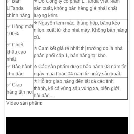
✅ Bán
⭐
Do Công ty cổ phần LiTanda Việt Nam
LiTanda
sản xuất, không bán hàng giả nhái chất
chính hãng
lượng kém.
⭐
Nguyên tem mác, thùng hộp, băng kéo
✅ Hàng mới
nilon, xuất từ kho nhà máy. Không bán hàng
100%
cũ.
✅ Chiết
⭐
Cam kết giá rẻ nhất thị trường do là nhà
khấu cao
phân phối cấp 1, bán hàng tại kho.
nhất
✅ Bảo hành
⭐
Các sản phẩm được bảo hành 03 năm từ
chu đáo
ngày mua hoặc 04 năm từ ngày sản xuất.
⭐
Hỗ trợ giao hàng đến tất cả các tỉnh
✅ Giao
thành, kể cả vùng sâu vùng xa, biên giới,
hàng tận nơi
hải đảo...
Video sản phẩm: