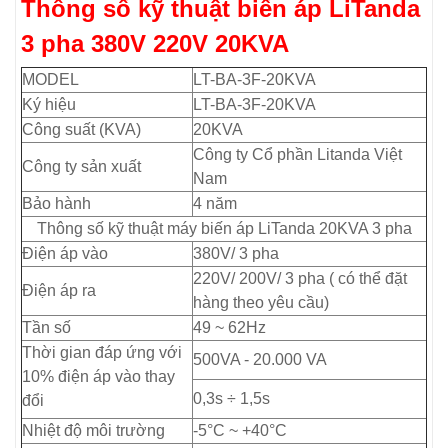
Thông số kỹ thuật biến áp LiTanda
3 pha 380V 220V 20KVA
MODEL
LT-BA-3F-20KVA
Ký hiệu
LT-BA-3F-20KVA
Công suất (KVA)
20KVA
Công ty Cổ phần Litanda Việt
Công ty sản xuất
Nam
Bảo hành
4 năm
Thông số kỹ thuật máy biến áp LiTanda 20KVA 3 pha
Điện áp vào
380V/ 3 pha
220V/ 200V/ 3 pha ( có thể đặt
Điện áp ra
hàng theo yêu cầu)
Tần số
49 ~ 62Hz
Thời gian đáp ứng với
500VA - 20.000 VA
10% điện áp vào thay
0,3s ÷ 1,5s
đổi
Nhiệt độ môi trường
-5°C ~ +40°C