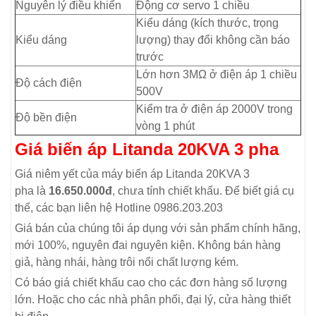
Nguyên lý điều khiển
Động cơ servo 1 chiều
Kiểu dáng (kích thước, trọng
Kiểu dáng
lượng) thay đổi không cần báo
trước
Lớn hơn 3MΩ ở điện áp 1 chiều
Độ cách điện
500V
Kiểm tra ở điện áp 2000V trong
Độ bền điện
vòng 1 phút
Giá biến áp Litanda 20KVA 3 pha
Giá niêm yết của máy biến áp Litanda 20KVA 3
pha là
16.650.000đ
, chưa tính chiết khấu. Để biết giá cụ
thể, các bạn liên hệ Hotline 0986.203.203
Giá bán của chúng tôi áp dụng với sản phẩm chính hãng,
mới 100%, nguyên đai nguyên kiện. Không bán hàng
giả, hàng nhái, hàng trôi nổi chất lượng kém.
Có báo giá chiết khấu cao cho các đơn hàng số lượng
lớn. Hoặc cho các nhà phân phối, đại lý, cửa hàng thiết