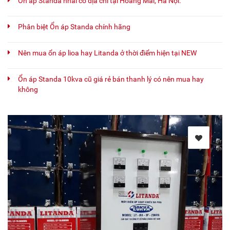
Ổn áp Standa nhái có địa chỉ tại Hoàng Mai, Hà Nội.
Phân biệt Ổn áp Standa chính hãng
Nên mua ổn áp lioa hay Litanda ở thời điểm hiện tại NEW
Ổn áp Standa 10kva cũ giá rẻ bán thanh lý có nên mua hay
không