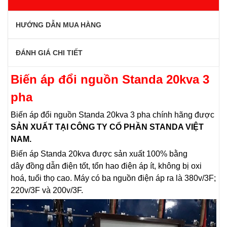
HƯỚNG DẪN MUA HÀNG
ĐÁNH GIÁ CHI TIẾT
Biến áp đổi nguồn Standa 20kva 3
pha
Biến áp đổi nguồn Standa 20kva 3 pha chính hãng được
SẢN XUẤT TẠI CÔNG TY CỔ PHẦN STANDA VIỆT
NAM.
Biến áp Standa 20kva
được sản xuất 100% bằng
dây đồng dẫn điện tốt, tổn hao điện áp ít, không bị oxi
hoá, tuổi thọ cao. Máy có ba nguồn điện áp ra là 380v/3F;
220v/3F và 200v/3F.