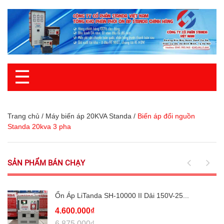
☰
Trang chủ
/
Máy biến áp 20KVA Standa
/
Biến áp đổi nguồn
Standa 20kva 3 pha
SẢN PHẨM BÁN CHẠY
Ổn Áp LiTanda SH-10000 II Dải 150V-25...
4.600.000₫
6.875.000₫