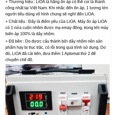
+ Thương hiệu : LiOA là hãng ổn áp có thể coi là thành
công nhất tại Việt Nam. Khi nhắc đến ổn áp, 1 lượng lớn
người tiêu dùng vô hình chung sẽ nghĩ đến LiOA.
+ Chất liệu : Đây là điểm yếu của LiOA. Máy ổn áp LiOA
có 1 nửa cuộn nhôm được mạ emay đồng, trong khi máy
biến áp 100% là dây nhôm.
+ Độ bền : Do được cấu thành bởi dây nhôm nên sản
phẩm hay bị trục trặc, có lỗi trong quá trình sử dụng. Do
đó, LiOA đã cải tiến, đưa thêm 1 Aptomat thứ 2 để
chuyển chế độ.