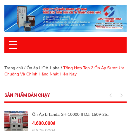
☰
Trang chủ
/
Ổn áp LiOA 1 pha
/
Tổng Hợp Top 2 Ổn Áp Được Ưa
Chuộng Và Chính Hãng Nhất Hiện Nay
SẢN PHẨM BÁN CHẠY
Ổn Áp LiTanda SH-10000 II Dải 150V-25...
4.600.000₫
6.875.000₫