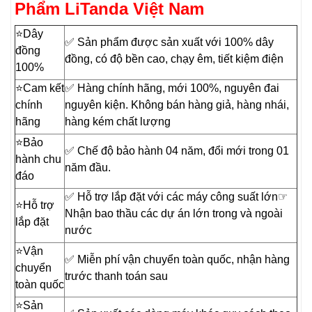
Phẩm LiTanda Việt Nam
⭐️Dây
✅ Sản phẩm được sản xuất với 100% dây
đồng
đồng, có độ bền cao, chạy êm, tiết kiệm điện
100%
⭐️Cam kết
✅ Hàng chính hãng, mới 100%, nguyên đai
chính
nguyên kiện. Không bán hàng giả, hàng nhái,
hãng
hàng kém chất lượng
⭐️Bảo
✅ Chế độ bảo hành 04 năm, đổi mới trong 01
hành chu
năm đầu.
đáo
✅ Hỗ trợ lắp đặt với các máy công suất lớn☞
⭐️Hỗ trợ
Nhận bao thầu các dự án lớn trong và ngoài
lắp đặt
nước
⭐️Vận
✅ Miễn phí vận chuyển toàn quốc, nhận hàng
chuyển
trước thanh toán sau
toàn quốc
⭐️Sản