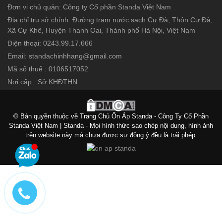
Đơn vị chủ quản: Công ty Cổ phần Standa Việt Nam
Địa chỉ trụ sở chính: Đường trạm nước sạch Cự Đà, Thôn Cự Đà,
Xã Cự Khê, Huyện Thanh Oai, Thành phố Hà Nội, Việt Nam
Điện thoại: 0243.99.17.666
Email: standachinhhang@gmail.com
Mã số thuế : 0106517052
Nơi cấp : Sở KHĐTHN
© Bản quyền thuộc về Trang Chủ Ổn Áp Standa - Công Ty Cổ Phần
Standa Việt Nam | Standa - Mọi hình thức sao chép nội dung, hình ảnh
trên website này mà chưa được sự đồng ý đều là trái phép.