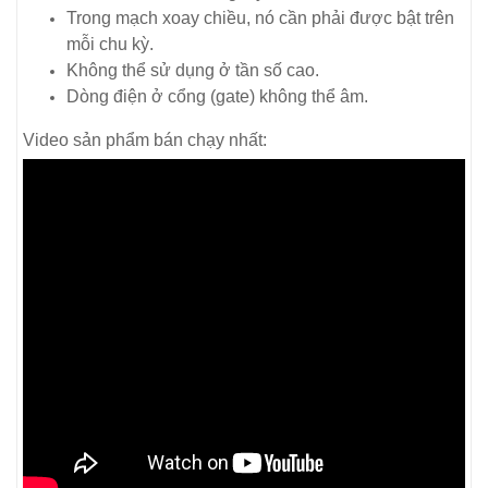
Trong mạch xoay chiều, nó cần phải được bật trên
mỗi chu kỳ.
Không thể sử dụng ở tần số cao.
Dòng điện ở cổng (gate) không thể âm.
Video sản phẩm bán chạy nhất: