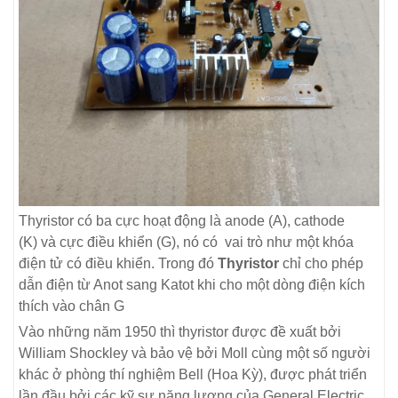
Thyristor có ba cực hoạt động là anode (A), cathode
(K) và cực điều khiển (G), nó có vai trò như một khóa
điện tử có điều khiển. Trong đó
Thyristor
chỉ cho phép
dẫn điện từ Anot sang Katot khi cho một dòng điện kích
thích vào chân G
Vào những năm 1950 thì thyristor được đề xuất bởi
William Shockley và bảo vệ bởi Moll cùng một số người
khác ở phòng thí nghiệm Bell (Hoa Kỳ), được phát triển
lần đầu bởi các kỹ sư năng lượng của General Electric