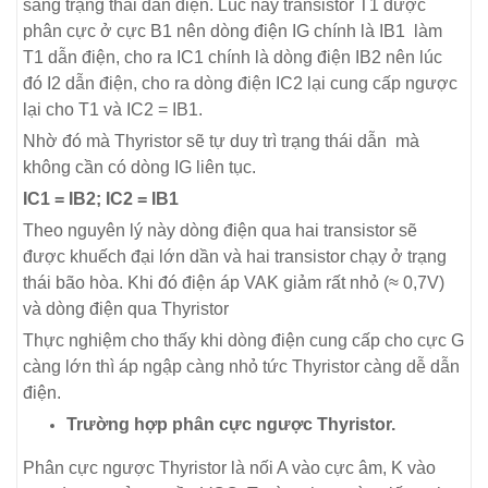
sang trạng thái dẫn điện. Lúc này transistor T1 được
phân cực ở cực B1 nên dòng điện IG chính là IB1 làm
T1 dẫn điện, cho ra IC1 chính là dòng điện IB2 nên lúc
đó I2 dẫn điện, cho ra dòng điện IC2 lại cung cấp ngược
lại cho T1 và IC2 = IB1.
Nhờ đó mà Thyristor sẽ tự duy trì trạng thái dẫn mà
không cần có dòng IG liên tục.
IC1 = IB2; IC2 = IB1
Theo nguyên lý này dòng điện qua hai transistor sẽ
được khuếch đại lớn dần và hai transistor chạy ở trạng
thái bão hòa. Khi đó điện áp VAK giảm rất nhỏ (≈ 0,7V)
và dòng điện qua Thyristor
Thực nghiệm cho thấy khi dòng điện cung cấp cho cực G
càng lớn thì áp ngập càng nhỏ tức Thyristor càng dễ dẫn
điện.
Trường hợp phân cực ngược Thyristor.
Phân cực ngược Thyristor là nối A vào cực âm, K vào