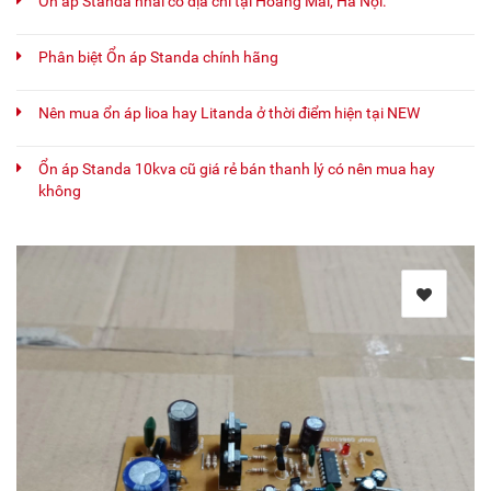
Ổn áp Standa nhái có địa chỉ tại Hoàng Mai, Hà Nội.
Phân biệt Ổn áp Standa chính hãng
Nên mua ổn áp lioa hay Litanda ở thời điểm hiện tại NEW
Ổn áp Standa 10kva cũ giá rẻ bán thanh lý có nên mua hay
không