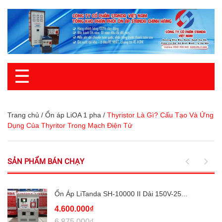
☰
Trang chủ
/
Ổn áp LiOA 1 pha
/
Thyristor Là Gì? Cấu Tạo Và Ứng
Dụng Của Thyritor Trong Mạch Điện Tử
SẢN PHẨM BÁN CHẠY
Ổn Áp LiTanda SH-10000 II Dải 150V-25...
4.600.000₫
6.875.000₫