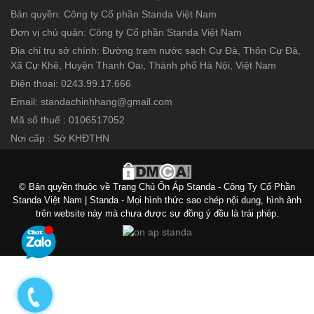
Bản quyền: Công ty Cổ phần Standa Việt Nam
Đơn vị chủ quản: Công ty Cổ phần Standa Việt Nam
Địa chỉ trụ sở chính: Đường trạm nước sạch Cự Đà, Thôn Cự Đà,
Xã Cự Khê, Huyện Thanh Oai, Thành phố Hà Nội, Việt Nam
Điện thoại: 0243.99.17.666
Email: standachinhhang@gmail.com
Mã số thuế : 0106517052
Nơi cấp : Sở KHĐTHN
© Bản quyền thuộc về Trang Chủ Ổn Áp Standa - Công Ty Cổ Phần
Standa Việt Nam | Standa - Mọi hình thức sao chép nội dung, hình ảnh
trên website này mà chưa được sự đồng ý đều là trái phép.