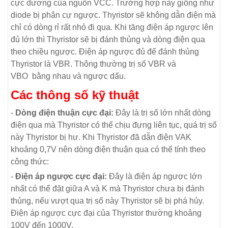
cực dương của nguồn VCC. Trường hợp này giống như
diode bị phân cự ngược. Thyristor sẽ không dẫn điện mà
chỉ có dòng rỉ rất nhỏ đi qua. Khi tăng điện áp ngược lên
đủ lớn thì Thyristor sẽ bị đánh thủng và dòng điện qua
theo chiều ngược. Điện áp ngược đủ để đánh thủng
Thyristor là VBR. Thông thường trị số VBR và
VBO bằng nhau và ngược dấu.
Các thông số kỹ thuật
-
Dòng điện thuận cực đại:
Đây là trị số lớn nhất dòng
điện qua mà Thyristor có thể chịu đựng liên tục, quá trị số
này Thyristor bị hư. Khi Thyristor đã dẫn điện VAK
khoảng 0,7V nên dòng điện thuận qua có thể tính theo
công thức:
-
Điện áp ngược cực đại:
Đây là điện áp ngược lớn
nhất có thể đặt giữa A và K mà Thyristor chưa bị đánh
thủng, nếu vượt qua trị số này Thyristor sẽ bị phá hủy.
Điện áp ngược cực đại của Thyristor thường khoảng
100V đến 1000V.