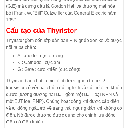
(G.E) mà đứng đầu là Gordon Hall và thương mại hóa
bởi Frank W. “Bill” Gutzwiller của General Electric năm
1957.
Cấu tạo của Thyristor
Thyristor gồm bốn lớp bán dẫn P-N ghép xen kẽ và được
nối ra ba chân:
A : anode : cực dương
K : Cathode : cực âm
G : Gate : cực khiển (cực cổng)
Thyristor bản chất là một điốt được ghép từ bởi 2
transistor có với hai chiều đối nghịch và có thể điều khiển
được (tương đương hai BJT gồm một BJT loại NPN và
một BJT loại PNP). Chúng hoạt động khi được cấp điện
và tự động ngắt, trở về trạng thái ngưng dẫn khi không có
điện. Nó được thường được dùng cho chỉnh lưu dòng
điện có điều khiển.