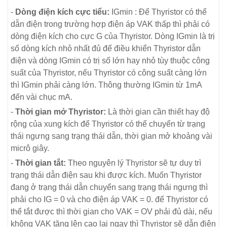
-
Dòng điện kích cực tiểu:
IGmin : Để Thyristor có thể
dẫn điện trong trường hợp điện áp VAK thấp thì phải có
dòng điện kích cho cực G của Thyristor. Dòng IGmin là trị
số dòng kích nhỏ nhất đủ để điều khiển Thyristor dẫn
điện và dòng IGmin có trị số lớn hay nhỏ tùy thuộc công
suất của Thyristor, nếu Thyristor có công suất càng lớn
thì IGmin phải càng lớn. Thông thường IGmin từ 1mA
đến vài chục mA.
-
Thời gian mở Thyristor:
Là thời gian cần thiết hay độ
rộng của xung kích để Thyristor có thể chuyển từ trạng
thái ngưng sang trạng thái dẫn, thời gian mở khoảng vài
micrô giây.
-
Thời gian tắt:
Theo nguyên lý Thyristor sẽ tự duy trì
trạng thái dẫn điện sau khi được kích. Muốn Thyristor
đang ở trạng thái dẫn chuyển sang trạng thái ngưng thì
phải cho IG = 0 và cho điện áp VAK = 0. để Thyristor có
thể tắt được thì thời gian cho VAK = OV phải đủ dài, nếu
không VAK tăng lên cao lại ngay thì Thyristor sẽ dẫn điện