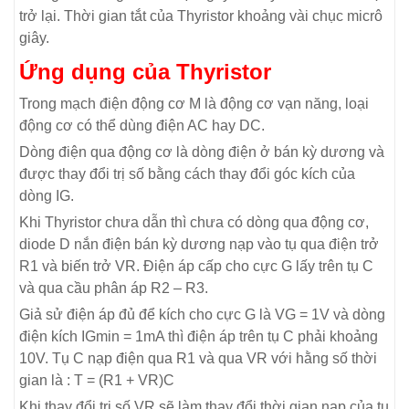
trở lại. Thời gian tắt của Thyristor khoảng vài chục micrô
giây.
Ứng dụng của Thyristor
Trong mạch điện động cơ M là động cơ vạn năng, loại
động cơ có thể dùng điện AC hay DC.
Dòng điện qua động cơ là dòng điện ở bán kỳ dương và
được thay đổi trị số bằng cách thay đổi góc kích của
dòng IG.
Khi Thyristor chưa dẫn thì chưa có dòng qua động cơ,
diode D nắn điện bán kỳ dương nạp vào tụ qua điện trở
R1 và biến trở VR. Điện áp cấp cho cực G lấy trên tụ C
và qua cầu phân áp R2 – R3.
Giả sử điện áp đủ để kích cho cực G là VG = 1V và dòng
điện kích IGmin = 1mA thì điện áp trên tụ C phải khoảng
10V. Tụ C nạp điện qua R1 và qua VR với hằng số thời
gian là : T = (R1 + VR)C
Khi thay đổi trị số VR sẽ làm thay đổi thời gian nạp của tụ