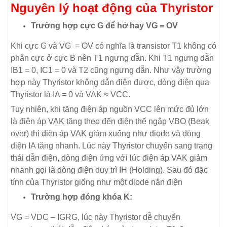
Nguyên lý hoạt động của Thyristor
Trường hợp cực G để hở hay VG = OV
Khi cực G và VG = OV có nghĩa là transistor T1 không có
phân cực ở cực B nên T1 ngưng dẫn. Khi T1 ngưng dẫn
IB1 = 0, IC1 = 0 và T2 cũng ngưng dẫn. Như vậy trường
hợp này Thyristor không dẫn điện được, dòng điện qua
Thyristor là IA = 0 và VAK ≈ VCC.
Tuy nhiên, khi tăng điện áp nguồn VCC lên mức đủ lớn
là điện áp VAK tăng theo đến điện thế ngập VBO (Beak
over) thì điện áp VAK giảm xuống như diode và dòng
điện IA tăng nhanh. Lúc này Thyristor chuyển sang trạng
thái dẫn điện, dòng điện ứng với lúc điện áp VAK giảm
nhanh gọi là dòng điện duy trì IH (Holding). Sau đó đặc
tính của Thyristor giống như một diode nắn điện
Trường hợp đóng khóa K:
VG = VDC – IGRG, lúc này Thyristor dễ chuyển