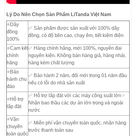
Lý Do Nên Chọn Sản Phẩm LiTanda Việt Nam
⭐️Dây
✅ Sản phẩm được sản xuất với 100% dây
đồng
đồng, có độ bền cao, chạy êm, tiết kiệm điện
100%
⭐️Cam kết
✅ Hàng chính hãng, mới 100%, nguyên đai
chính
nguyên kiện. Không bán hàng giả, hàng nhái,
hãng
hàng kém chất lượng
⭐️Bảo
✅ Bảo hành 2 năm, đổi mới trong 01 năm đầu
hành chu
nếu có lỗi do nhà sản xuất
đáo
✅ Hỗ trợ lắp đặt với các máy công suất lớn☞
⭐️Hỗ trợ
Nhận bao thầu các dự án lớn trong và ngoài
lắp đặt
nước
⭐️Vận
✅ Miễn phí vận chuyển toàn quốc, nhận hàng
chuyển
trước thanh toán sau
toàn quốc