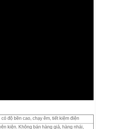
ó độ bền cao, chạy êm, tiết kiệm điện
ên kiện. Không bán hàng giả, hàng nhái,