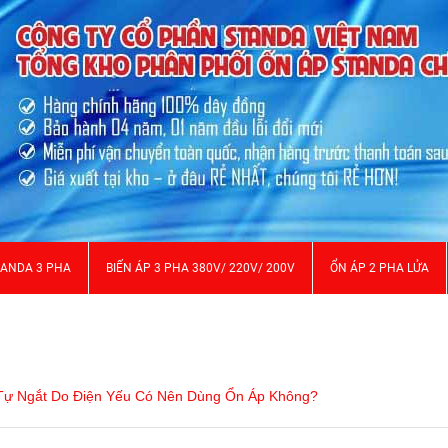
TANDA 3 PHA
BIẾN ÁP 3 PHA 380V/ 220V/ 200V
ỔN ÁP 2 PHA LỬA
 Tự Ngắt Do Điện Yếu Có Nên Dùng Ổn Áp Không?