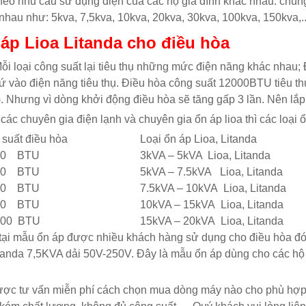
heo nhu cầu sử dụng điện của các hộ gia đình khác nhau. chún
nhau như: 5kva, 7,5kva, 10kva, 20kva, 30kva, 100kva, 150kva,..
áp Lioa Litanda cho điều hòa
ỗi loại công suất lại tiêu thụ những mức điện năng khác nhau;
ứ vào điện năng tiêu thụ. Điều hòa công suất 12000BTU tiêu t
. Nhưng vì dòng khởi động điều hòa sẽ tăng gấp 3 lần. Nên lắ
các chuyên gia điện lạnh và chuyên gia ổn áp lioa thì các loại
suất điều hòa
Loại ổn áp Lioa, Litanda
00 BTU
3kVA – 5kVA Lioa, Litanda
00 BTU
5kVA – 7.5kVA Lioa, Litanda
00 BTU
7.5kVA – 10kVA Lioa, Litanda
00 BTU
10kVA – 15kVA Lioa, Litanda
000 BTU
15kVA – 20kVA
Lioa, Litanda
tại mẫu ổn áp được nhiều khách hàng sử dụng cho điều hòa đó
tanda 7,5KVA dải 50V-250V. Đây là mẫu ổn áp dùng cho các hộ 
ợc tư vấn miễn phí cách chọn mua dòng máy nào cho phù hợp 