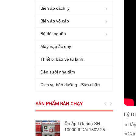
Biến áp cách ly
Biến áp vô cấp
Bộ đổi nguồn
Máy nạp ắc quy
Thiết bị bảo vệ tủ lạnh
Đèn sưởi nhà tắm
Dịch vụ bảo dưỡng - Sửa chữa
SẢN PHẨM BÁN CHẠY
Lý D
Ổn Áp LiTanda SH-
⭐️Dâ
10000 II Dải 150V-25...
⭐️Cam