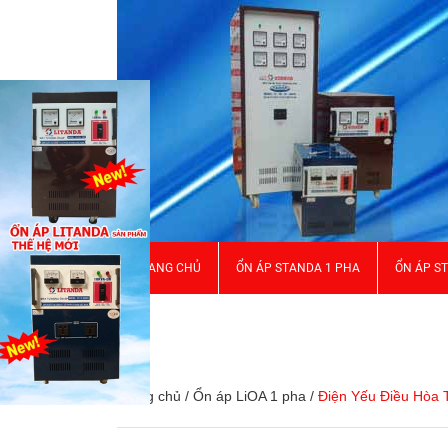
TRANG CHỦ
ỔN ÁP STANDA 1 PHA
ỔN ÁP S
GIỚI THIỆU
Trang chủ
/
Ổn áp LiOA 1 pha
/
Điện Yếu Điều Hòa