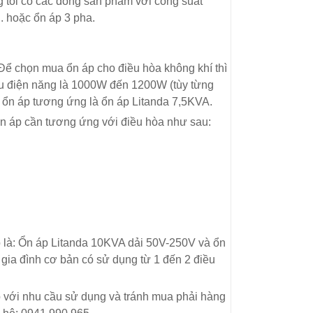
g tôi có các dòng sản phẩm với công suất
. hoặc ổn áp 3 pha.
 Để chọn mua ổn áp cho điều hòa không khí thì
hu điện năng là 1000W đến 1200W (tùy từng
p ổn áp tương ứng là ổn áp Litanda 7,5KVA.
 ổn áp cần tương ứng với điều hòa như sau:
 là: Ổn áp Litanda 10KVA dải 50V-250V và ổn
gia đình cơ bản có sử dụng từ 1 đến 2 điều
với nhu cầu sử dụng và tránh mua phải hàng