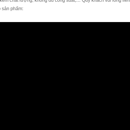
 kém chất lượng, không đủ công suất,… Quý khách vui lòng liê
 sản phẩm: