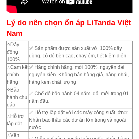
Lý do nên chọn ổn áp LiTanda Việt
Nam
⭐️Dây
✅ Sản phẩm được sản xuất với 100% dây
đồng
đồng, có độ bền cao, chạy êm, tiết kiệm điện
100%
⭐️Cam kết
✅ Hàng chính hãng, mới 100%, nguyên đai
chính
nguyên kiện. Không bán hàng giả, hàng nhái,
hãng
hàng kém chất lượng
⭐️Bảo
✅ Chế độ bảo hành 04 năm, đổi mới trong 01
hành chu
năm đầu.
đáo
✅ Hỗ trợ lắp đặt với các máy công suất lớn☞
⭐️Hỗ trợ
Nhận bao thầu các dự án lớn trong và ngoài
lắp đặt
nước
⭐️Vận
✅ Miễn phí vận chuyển toàn quốc, nhận hàng