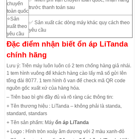
chuyển
trước thanh toán sau
toàn quốc
⭐️Sản
✅ Sản xuất các dòng máy khác quy cách theo
xuất theo
yêu cầu
yêu cầu
Đặc điểm nhận biết ổn áp LiTanda
chính hãng
Lưu ý: Trên máy luôn luôn có 2 tem chống hàng giả nhái.
1 tem hình vuông để khách hàng cào lấy mã số gửi lên
tổng đài 8077. 1 tem hình ô van để check mã QR code
nguồn gốc xuất xứ của hàng hóa.
– Trên bao bì ghi đầy đủ và rõ ràng các thông tin:
+ Tên thương hiệu : LiTanda – không phải là standa,
standard, standars
+ Tên sản phẩm: Máy
ổn áp LiTanda
+ Logo : Hình tròn xoáy âm dương với 2 màu xanh-đỏ