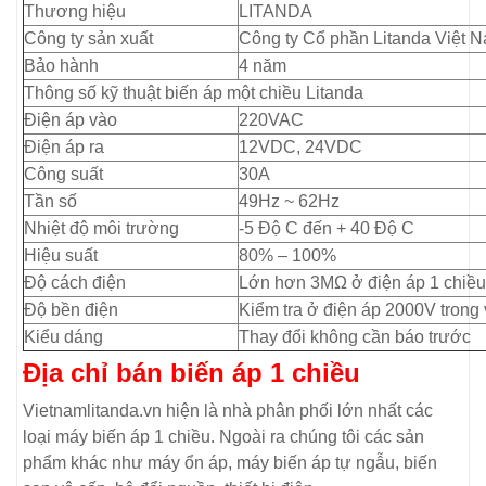
Thương hiệu
LITANDA
Công ty sản xuất
Công ty Cổ phần Litanda Việt 
Bảo hành
4 năm
Thông số kỹ thuật biến áp một chiều Litanda
Điện áp vào
220VAC
Điện áp ra
12VDC, 24VDC
Công suất
30A
Tần số
49Hz ~ 62Hz
Nhiệt độ môi trường
-5 Độ C đến + 40 Độ C
Hiệu suất
80% – 100%
Độ cách điện
Lớn hơn 3MΩ ở điện áp 1 chiề
Độ bền điện
Kiểm tra ở điện áp 2000V trong
Kiểu dáng
Thay đổi không cần báo trước
Địa chỉ bán biến áp 1 chiều
Vietnamlitanda.vn hiện là nhà phân phối lớn nhất các
loại máy biến áp 1 chiều. Ngoài ra chúng tôi các sản
phẩm khác như máy ổn áp, máy biến áp tự ngẫu, biến