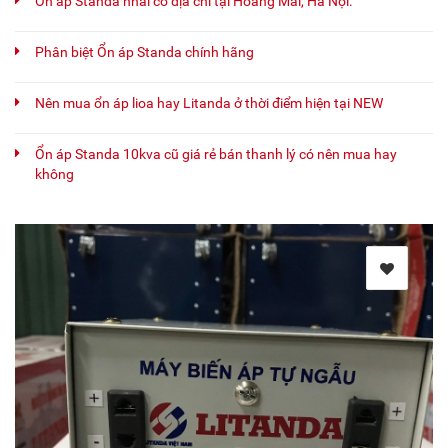
Ổn áp Standa nhái có địa chỉ tại Hoàng Mai, Hà Nội.
Phân biệt Ổn áp Standa chính hãng
Nên mua ổn áp lioa hay Litanda ở thời điểm hiện tại NEW
Ổn áp Standa 10kva cũ giá rẻ bán thanh lý có nên mua hay
không