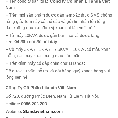
+ Tên công ty sản xuất:
Công ty Cổ phần LiTanda Việt
Nam
+ Trên mỗi sản phẩm được dán tem xác thực SMS chống
hàng giả. Tem này có thể cào và gửi tin nhắn lên tổng
đài, không như các đơn vị khác chỉ là tem “chết”
+ Từ máy 10KVA được gắn bánh xe và được tặng
kèm
04 đầu cốt để nối dây.
+ Vỏ máy 3KVA – 5KVA – 7,5KVA – 10KVA có màu xanh
thẫm, các máy khác mang màu nâu mận
+ Trên đỉnh máy có dập chìm chữ LiTanda:
Để được tư vấn, hỗ trợ và đặt hàng, quý khách hàng vui
lòng liên hệ :
Công Ty Cổ Phần Litanda Việt Nam
Số 720, đường Phúc Diễn, Nam Từ Liêm, Hà Nội.
Hotline:
0986.203.203
Website:
Standavietnam.com