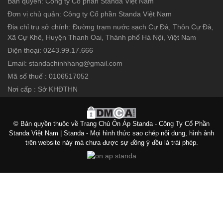
Bản quyền: Công ty Cổ phần Standa Việt Nam
Đơn vị chủ quản: Công ty Cổ phần Standa Việt Nam
Địa chỉ trụ sở chính: Đường trạm nước sạch Cự Đà, Thôn Cự Đà,
Xã Cự Khê, Huyện Thanh Oai, Thành phố Hà Nội, Việt Nam
Điện thoại: 0243.99.17.666
Email: standachinhhang@gmail.com
Mã số thuế : 0106517052
Nơi cấp : Sở KHĐTHN
© Bản quyền thuộc về Trang Chủ Ổn Áp Standa - Công Ty Cổ Phần
Standa Việt Nam | Standa - Mọi hình thức sao chép nội dung, hình ảnh
trên website này mà chưa được sự đồng ý đều là trái phép.