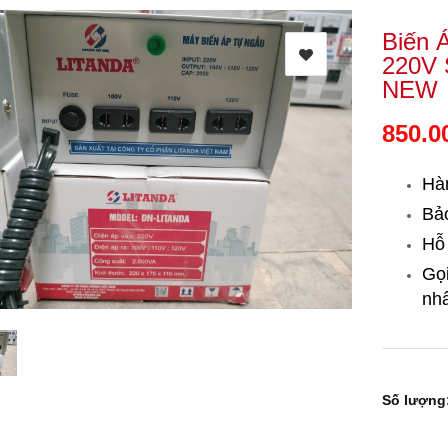
Biến 
220V 
NEW
850.0
Hà
Bảo
Hỗ 
Gọ
nhấ
Số lượng