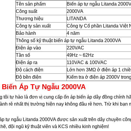
Tên sản phẩm
Biến áp tự ngẫu Litanda 2000
Công suất
2000VA
Thương hiệu
LITANDA
Công ty sản xuất
Công ty Cổ phần Litanda Việt
Bảo hành
4 năm
Thông số kỹ thuật biến áp tự ngẫu Litanda 2000VA
Điện áp vào
220VAC
Tần số
49Hz ~ 62Hz
Điện áp ra
110VAC & 100VAC
Độ cách điện
Lớn hơn 3MΩ ở điện áp 1 chi
Độ bền điện
Kiểm tra ở điện áp 2000V tron
 Biến Áp Tự Ngẫu 2000VA
 tôi tự hào là đơn vị cung cấp ổn áp biến áp dây đồng chính h
hành rẻ nhất thị trường hiện nay không đâu rẻ hơn. Trừ khi bạn
áp tự ngẫu Litanda 2000VA được sản xuất trên dây chuyền công
chẽ, đội ngũ kỹ thuật viên và KCS nhiều kinh nghiệm!