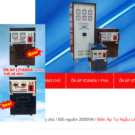
TRANG CHỦ
ỔN ÁP STANDA 1 PHA
ỔN ÁP S
GIỚI THIỆU
Trang chủ
/
Đổi nguồn 2000VA
/
Biến Áp Tự Ngẫu L