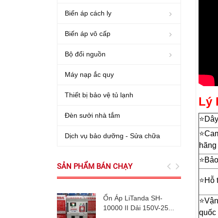
Biến áp cách ly
Biến áp vô cấp
Bộ đổi nguồn
Máy nạp ắc quy
Thiết bị bảo vệ tủ lạnh
Lý 
Đèn sưởi nhà tắm
⭐️Dâ
⭐️Cam
Dịch vụ bảo dưỡng - Sửa chữa
hãng
⭐️Bả
SẢN PHẨM BÁN CHẠY
⭐️Hỗ 
Ổn Áp LiTanda SH-
⭐️Vận
10000 II Dải 150V-25...
quốc