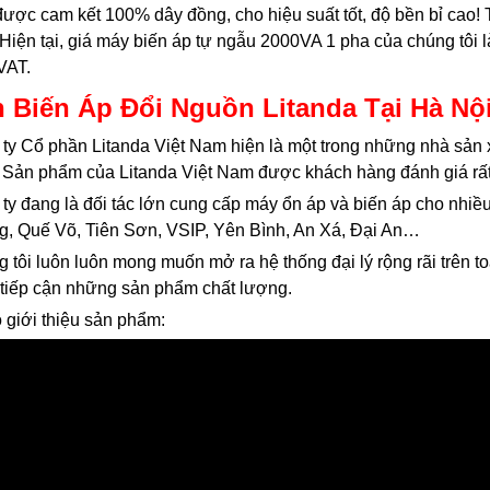
ược cam kết 100% dây đồng, cho hiệu suất tốt, độ bền bỉ cao!
Hiện tại, giá máy biến áp tự ngẫu 2000VA 1 pha của chúng tôi 
VAT.
 Biến Áp Đổi Nguồn Litanda Tại Hà Nộ
ty Cổ phần Litanda Việt Nam hiện là một trong những nhà sản x
Sản phẩm của Litanda Việt Nam được khách hàng đánh giá rất 
ty đang là đối tác lớn cung cấp máy ổn áp và biến áp cho nhiề
, Quế Võ, Tiên Sơn, VSIP, Yên Bình, An Xá, Đại An…
 tôi luôn luôn mong muốn mở ra hệ thống đại lý rộng rãi trên 
tiếp cận những sản phẩm chất lượng.
 giới thiệu sản phẩm: