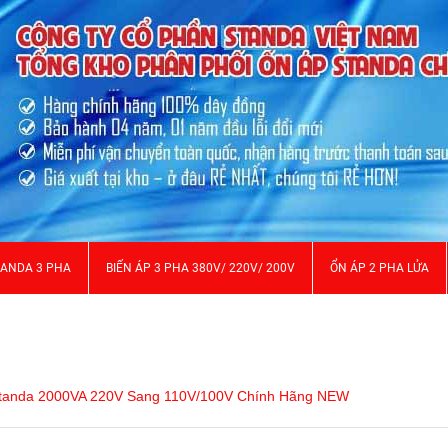
TANDA 3 PHA
BIẾN ÁP 3 PHA 380V/ 220V/ 200V
ỔN ÁP 2 PHA LỬA
itanda 2000VA 220V Sang 110V/100V Chính Hãng NEW