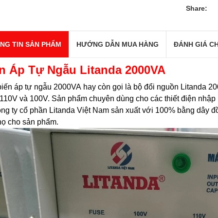
Share:
NG TIN SẢN PHẨM
HƯỚNG DẪN MUA HÀNG
ĐÁNH GIÁ CH
n Áp Tự Ngẫu Litanda 2000VA
iến áp tự ngẫu 2000VA hay còn gọi là bộ đổi nguồn Litanda 
110V và 100V. Sản phẩm chuyên dùng cho các thiết điện nhập 
ng ty cổ phần Litanda Việt Nam sản xuất với 100% bằng dây đồn
thọ cho sản phẩm.