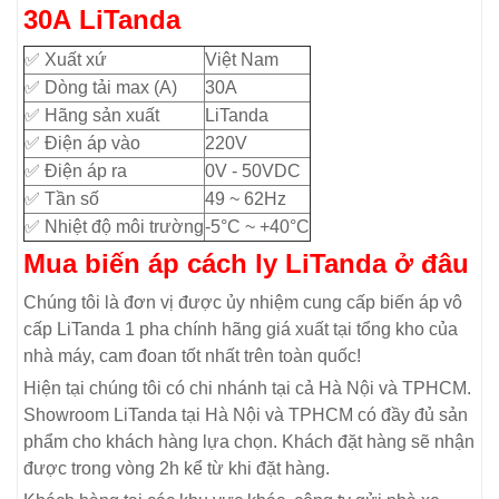
30A LiTanda
✅ Xuất xứ
Việt Nam
✅ Dòng tải max (A)
30A
✅ Hãng sản xuất
LiTanda
✅ Điện áp vào
220V
✅ Điện áp ra
0V - 50VDC
✅ Tần số
49 ~ 62Hz
✅ Nhiệt độ môi trường
-5°C ~ +40°C
Mua biến áp cách ly LiTanda ở đâu
Chúng tôi là đơn vị được ủy nhiệm cung cấp biến áp vô
cấp LiTanda 1 pha chính hãng giá xuất tại tổng kho của
nhà máy, cam đoan tốt nhất trên toàn quốc!
Hiện tại chúng tôi có chi nhánh tại cả Hà Nội và TPHCM.
Showroom LiTanda tại Hà Nội và TPHCM có đầy đủ sản
phẩm cho khách hàng lựa chọn. Khách đặt hàng sẽ nhận
được trong vòng 2h kể từ khi đặt hàng.