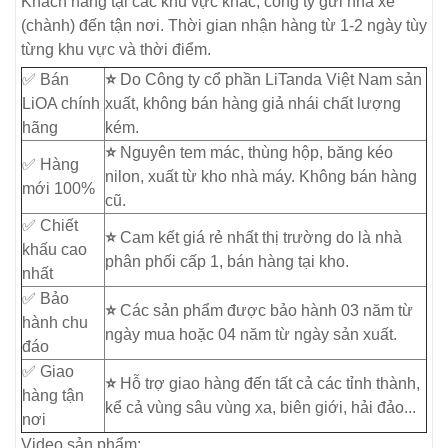
Khách hàng tại các khu vực khác, công ty gửi nhà xe
(chành) đến tận nơi. Thời gian nhận hàng từ 1-2 ngày tùy
từng khu vực và thời điểm.
✅ Bán
⭐
Do Công ty cổ phần LiTanda Việt Nam sản
LiOA chính
xuất, không bán hàng giả nhái chất lượng
hãng
kém.
⭐
Nguyên tem mác, thùng hộp, băng kéo
✅ Hàng
nilon, xuất từ kho nhà máy. Không bán hàng
mới 100%
cũ.
✅ Chiết
⭐
Cam kết giá rẻ nhất thị trường do là nhà
khấu cao
phân phối cấp 1, bán hàng tại kho.
nhất
✅ Bảo
⭐
Các sản phẩm được bảo hành 03 năm từ
hành chu
ngày mua hoặc 04 năm từ ngày sản xuất.
đáo
✅ Giao
⭐
Hỗ trợ giao hàng đến tất cả các tỉnh thành,
hàng tận
kể cả vùng sâu vùng xa, biên giới, hải đảo...
nơi
Video sản phẩm: