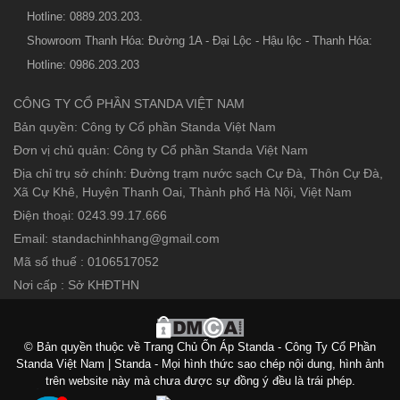
Hotline: 0889.203.203.
Showroom Thanh Hóa: Đường 1A - Đại Lộc - Hậu lộc - Thanh Hóa:
Hotline: 0986.203.203
CÔNG TY CỔ PHẦN STANDA VIỆT NAM
Bản quyền: Công ty Cổ phần Standa Việt Nam
Đơn vị chủ quản: Công ty Cổ phần Standa Việt Nam
Địa chỉ trụ sở chính: Đường trạm nước sạch Cự Đà, Thôn Cự Đà,
Xã Cự Khê, Huyện Thanh Oai, Thành phố Hà Nội, Việt Nam
Điện thoại: 0243.99.17.666
Email: standachinhhang@gmail.com
Mã số thuế : 0106517052
Nơi cấp : Sở KHĐTHN
© Bản quyền thuộc về Trang Chủ Ổn Áp Standa - Công Ty Cổ Phần
Standa Việt Nam | Standa - Mọi hình thức sao chép nội dung, hình ảnh
trên website này mà chưa được sự đồng ý đều là trái phép.