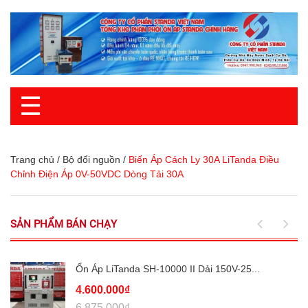
☰
Trang chủ
/
Bộ đổi nguồn
/
Biến Áp Cách Ly 30A LiTanda Điều
Chỉnh Điện Áp 0V-50VDC Dòng Tải 30A
SẢN PHẨM BÁN CHẠY
Ổn Áp LiTanda SH-10000 II Dải 150V-25...
4.600.000₫
6.875.000₫