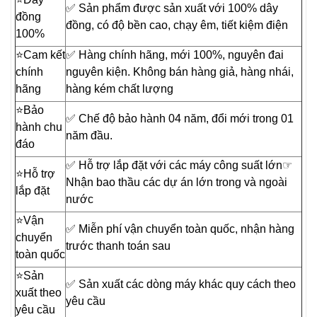
✅ Sản phẩm được sản xuất với 100% dây
đồng
đồng, có độ bền cao, chạy êm, tiết kiệm điện
100%
⭐️Cam kết
✅ Hàng chính hãng, mới 100%, nguyên đai
chính
nguyên kiện. Không bán hàng giả, hàng nhái,
hãng
hàng kém chất lượng
⭐️Bảo
✅ Chế độ bảo hành 04 năm, đổi mới trong 01
hành chu
năm đầu.
đáo
✅ Hỗ trợ lắp đặt với các máy công suất lớn☞
⭐️Hỗ trợ
Nhận bao thầu các dự án lớn trong và ngoài
lắp đặt
nước
⭐️Vận
✅ Miễn phí vận chuyển toàn quốc, nhận hàng
chuyển
trước thanh toán sau
toàn quốc
⭐️Sản
✅ Sản xuất các dòng máy khác quy cách theo
xuất theo
yêu cầu
yêu cầu