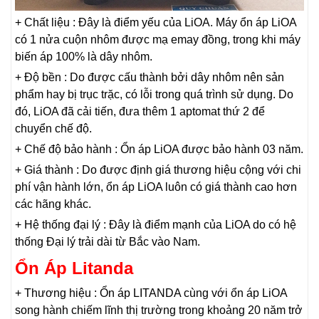
+ Chất liệu : Đây là điểm yếu của LiOA. Máy ổn áp LiOA
có 1 nửa cuộn nhôm được mạ emay đồng, trong khi máy
biến áp 100% là dây nhôm.
+ Độ bền : Do được cấu thành bởi dây nhôm nên sản
phẩm hay bị trục trặc, có lỗi trong quá trình sử dụng. Do
đó, LiOA đã cải tiến, đưa thêm 1 aptomat thứ 2 để
chuyển chế độ.
+ Chế độ bảo hành : Ổn áp LiOA được bảo hành 03 năm.
+ Giá thành : Do được định giá thương hiệu cộng với chi
phí vận hành lớn, ổn áp LiOA luôn có giá thành cao hơn
các hãng khác.
+ Hệ thống đại lý : Đây là điểm mạnh của LiOA do có hệ
thống Đại lý trải dài từ Bắc vào Nam.
Ổn Áp Litanda
+ Thương hiệu : Ổn áp LITANDA cùng với ổn áp LiOA
song hành chiếm lĩnh thị trường trong khoảng 20 năm trở