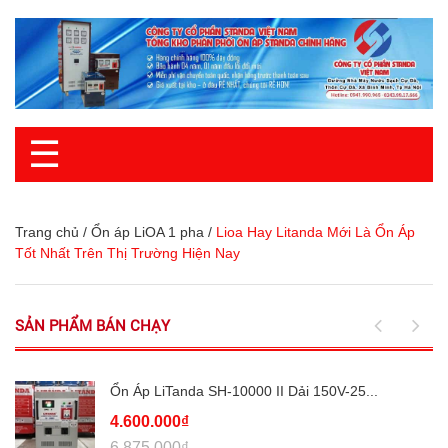
☰
Trang chủ
/
Ổn áp LiOA 1 pha
/
Lioa Hay Litanda Mới Là Ổn Áp
Tốt Nhất Trên Thị Trường Hiện Nay
SẢN PHẨM BÁN CHẠY
Ổn Áp LiTanda SH-10000 II Dải 150V-25...
4.600.000₫
6.875.000₫