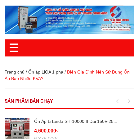
☰
Trang chủ
/
Ổn áp LiOA 1 pha
/
Điện Gia Đình Nên Sử Dụng Ổn
Áp Bao Nhiêu KVA?
SẢN PHẨM BÁN CHẠY
Ổn Áp LiTanda SH-10000 II Dải 150V-25...
4.600.000₫
6.875.000₫