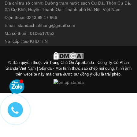
Địa chỉ trụ sở chính: Đường trạm nước sạch Cự Đà, Thôn Cự Đà,
Xã Cự Khê, Huyện Thanh Oai, Thành phố Hà Nội, Việt Nam
Điện thoại: 0243.99.17.666
Email: standachinhhang@gmail.com
Mã số thuế : 0106517052
Nơi cấp : Sở KHĐTHN
© Bản quyền thuộc về Trang Chủ Ổn Áp Standa - Công Ty Cổ Phần
Standa Việt Nam | Standa - Mọi hình thức sao chép nội dung, hình ảnh
trên website này mà chưa được sự đồng ý đều là trái phép.