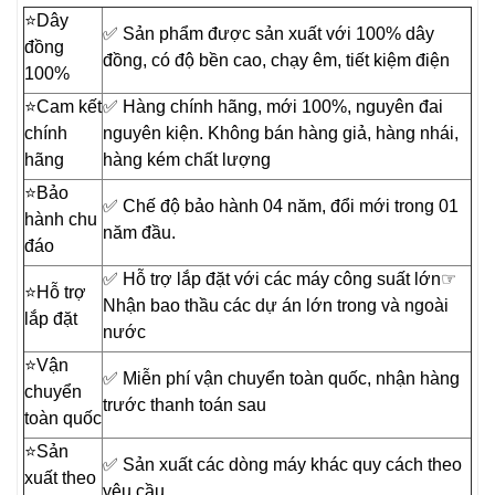
⭐️Dây
✅ Sản phẩm được sản xuất với 100% dây
đồng
đồng, có độ bền cao, chạy êm, tiết kiệm điện
100%
⭐️Cam kết
✅ Hàng chính hãng, mới 100%, nguyên đai
chính
nguyên kiện. Không bán hàng giả, hàng nhái,
hãng
hàng kém chất lượng
⭐️Bảo
✅ Chế độ bảo hành 04 năm, đổi mới trong 01
hành chu
năm đầu.
đáo
✅ Hỗ trợ lắp đặt với các máy công suất lớn☞
⭐️Hỗ trợ
Nhận bao thầu các dự án lớn trong và ngoài
lắp đặt
nước
⭐️Vận
✅ Miễn phí vận chuyển toàn quốc, nhận hàng
chuyển
trước thanh toán sau
toàn quốc
⭐️Sản
✅ Sản xuất các dòng máy khác quy cách theo
xuất theo
yêu cầu