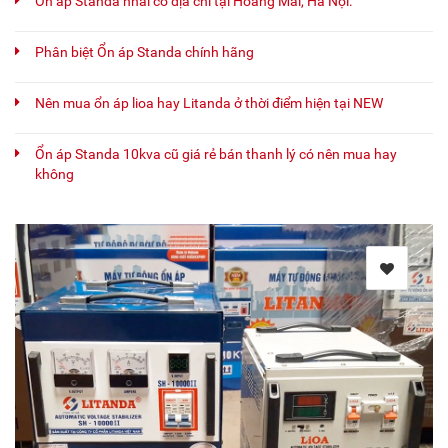
Ổn áp Standa nhái có địa chỉ tại Hoàng Mai, Hà Nội.
Phân biệt Ổn áp Standa chính hãng
Nên mua ổn áp lioa hay Litanda ở thời điểm hiện tại NEW
Ổn áp Standa 10kva cũ giá rẻ bán thanh lý có nên mua hay
không