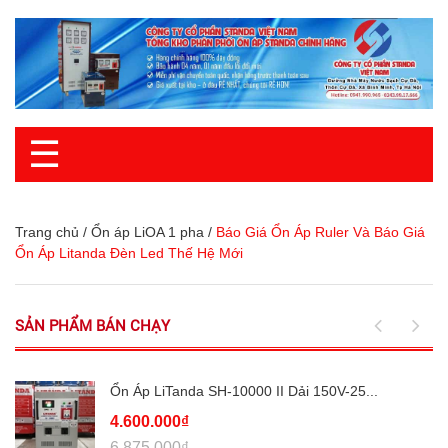
☰
Trang chủ
/
Ổn áp LiOA 1 pha
/
Báo Giá Ổn Áp Ruler Và Báo Giá
Ổn Áp Litanda Đèn Led Thế Hệ Mới
SẢN PHẨM BÁN CHẠY
Ổn Áp LiTanda SH-10000 II Dải 150V-25...
4.600.000₫
6.875.000₫