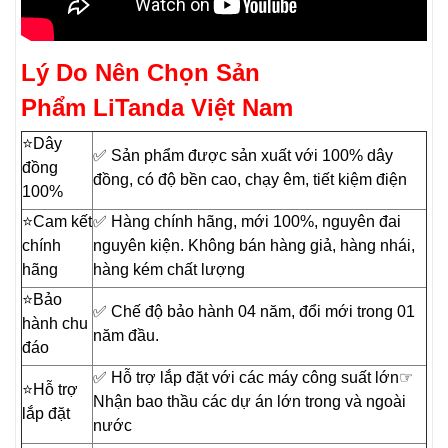
Lý Do Nên Chọn Sản
Phẩm LiTanda Việt Nam
⭐️Dây
✅ Sản phẩm được sản xuất với 100% dây
đồng
đồng, có độ bền cao, chạy êm, tiết kiệm điện
100%
⭐️Cam kết
✅ Hàng chính hãng, mới 100%, nguyên đai
chính
nguyên kiện. Không bán hàng giả, hàng nhái,
hãng
hàng kém chất lượng
⭐️Bảo
✅ Chế độ bảo hành 04 năm, đổi mới trong 01
hành chu
năm đầu.
đáo
✅ Hỗ trợ lắp đặt với các máy công suất lớn☞
⭐️Hỗ trợ
Nhận bao thầu các dự án lớn trong và ngoài
lắp đặt
nước