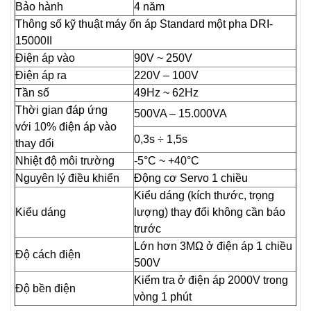
Bảo hành
4 năm
Thông số kỹ thuật máy ổn áp Standard một pha DRI-
15000II
Điện áp vào
90V ~ 250V
Điện áp ra
220V – 100V
Tần số
49Hz ~ 62Hz
Thời gian đáp ứng
500VA – 15.000VA
với 10% điện áp vào
0,3s ÷ 1,5s
thay đổi
Nhiệt độ môi trường
-5°C ~ +40°C
Nguyên lý điều khiển
Động cơ Servo 1 chiều
Kiểu dáng (kích thước, trọng
Kiểu dáng
lượng) thay đổi không cần báo
trước
Lớn hơn 3MΩ ở điện áp 1 chiều
Độ cách điện
500V
Kiểm tra ở điện áp 2000V trong
Độ bền điện
vòng 1 phút