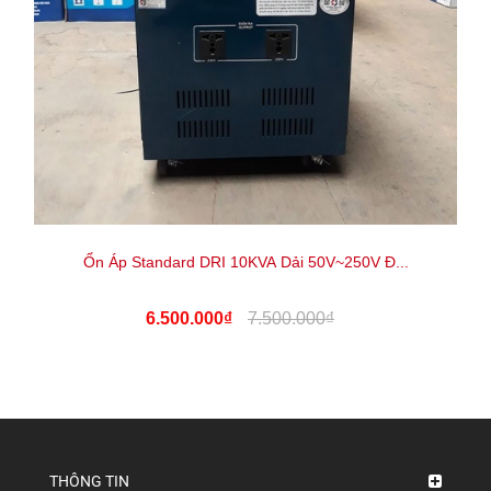
Ổn Áp Standard DRI 10KVA Dải 50V~250V Đ...
6.500.000₫
7.500.000₫
THÔNG TIN