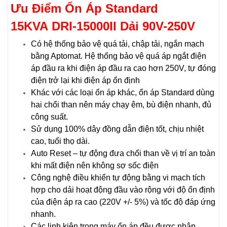
Ưu Điểm Ổn Áp Standard
15KVA DRI-15000II Dải 90V-250V
Có hệ thống bảo vệ quá tải, chập tải, ngắn mạch
bằng Aptomat. Hệ thống bảo vệ quá áp ngắt điện
áp đầu ra khi điện áp đầu ra cao hơn 250V, tự đóng
điện trở lại khi điện áp ổn định
Khác với các loại ổn áp khác, ổn áp Standard dùng
hai chổi than nên máy chạy êm, bù điện nhanh, đủ
công suất.
Sử dụng 100% dây đồng dẫn điện tốt, chịu nhiệt
cao, tuổi thọ dài.
Auto Reset – tự động đưa chổi than về vị trí an toàn
khi mất điện nên không sợ sốc điện
Công nghệ điều khiển tự động bằng vi mạch tích
hợp cho dải hoạt động đầu vào rộng với độ ổn định
của điện áp ra cao (220V +/- 5%) và tốc độ đáp ứng
nhanh.
Các linh kiện trong máy ổn áp đều được nhập