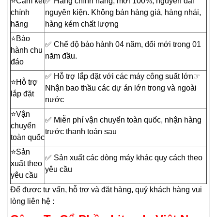
⭐️Cam kết
✅ Hàng chính hãng, mới 100%, nguyên đai
chính
nguyên kiện. Không bán hàng giả, hàng nhái,
hãng
hàng kém chất lượng
⭐️Bảo
✅ Chế độ bảo hành 04 năm, đổi mới trong 01
hành chu
năm đầu.
đáo
✅ Hỗ trợ lắp đặt với các máy công suất lớn☞
⭐️Hỗ trợ
Nhận bao thầu các dự án lớn trong và ngoài
lắp đặt
nước
⭐️Vận
✅ Miễn phí vận chuyển toàn quốc, nhận hàng
chuyển
trước thanh toán sau
toàn quốc
⭐️Sản
✅ Sản xuất các dòng máy khác quy cách theo
xuất theo
yêu cầu
yêu cầu
Để được tư vấn, hỗ trợ và đặt hàng, quý khách hàng vui
lòng liên hệ :