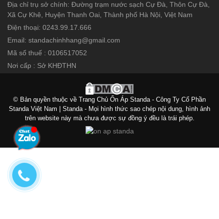
Địa chỉ trụ sở chính: Đường trạm nước sạch Cự Đà, Thôn Cự Đà,
Xã Cự Khê, Huyện Thanh Oai, Thành phố Hà Nội, Việt Nam
Điện thoại: 0243.99.17.666
Email: standachinhhang@gmail.com
Mã số thuế : 0106517052
Nơi cấp : Sở KHĐTHN
© Bản quyền thuộc về Trang Chủ Ổn Áp Standa - Công Ty Cổ Phần
Standa Việt Nam | Standa - Mọi hình thức sao chép nội dung, hình ảnh
trên website này mà chưa được sự đồng ý đều là trái phép.