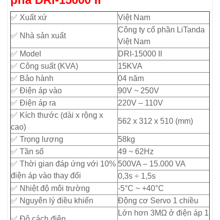
✅ Xuất xứ
Việt Nam
Công ty cổ phần LiTanda
✅ Nhà sản xuất
Việt Nam
✅ Model
DRI-15000 II
✅ Công suất (KVA)
15KVA
✅ Bảo hành
04 năm
✅ Điện áp vào
90V ~ 250V
✅ Điện áp ra
220V – 110V
✅ Kích thước (dài x rộng x
562 x 312 x 510 (mm)
cao)
✅ Trọng lượng
58kg
✅ Tần số
49 ~ 62Hz
✅ Thời gian đáp ứng với 10%
500VA – 15.000 VA
điện áp vào thay đổi
0,3s ÷ 1,5s
✅ Nhiệt độ môi trường
-5°C ~ +40°C
✅ Nguyên lý điều khiển
Động cơ Servo 1 chiều
Lớn hơn 3MΩ ở điện áp 1
✅ Độ cách điện