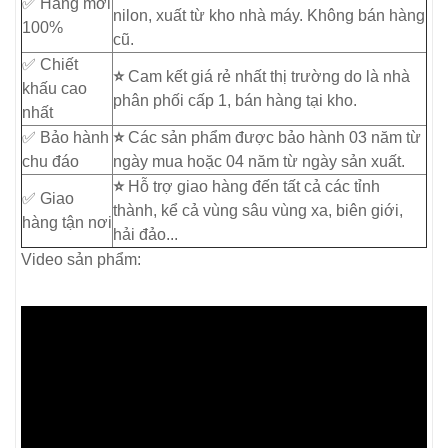
✅ Hàng mới
nilon, xuất từ kho nhà máy. Không bán hàng
100%
cũ.
✅ Chiết
⭐
Cam kết giá rẻ nhất thị trường do là nhà
khấu cao
phân phối cấp 1, bán hàng tại kho.
nhất
✅ Bảo hành
⭐
Các sản phẩm được bảo hành 03 năm từ
chu đáo
ngày mua hoặc 04 năm từ ngày sản xuất.
⭐
Hỗ trợ giao hàng đến tất cả các tỉnh
✅ Giao
thành, kể cả vùng sâu vùng xa, biên giới,
hàng tận nơi
hải đảo...
Video sản phẩm: