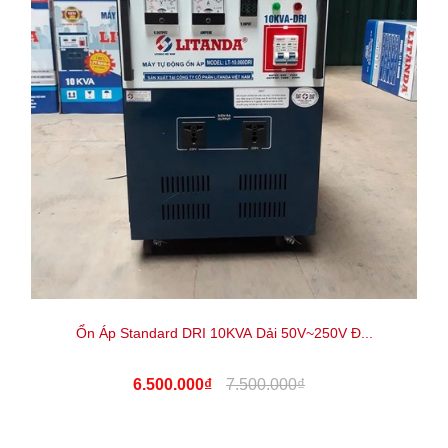
Ổn Áp Standard DRI 10KVA Dải 50V~250V Đ...
6.500.000₫
7.500.000₫