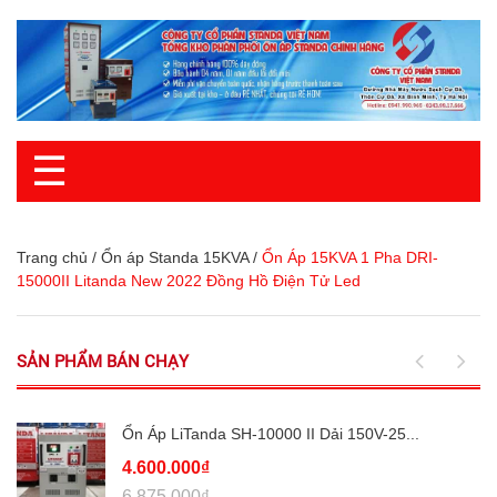
☰
Trang chủ
/
Ổn áp Standa 15KVA
/
Ổn Áp 15KVA 1 Pha DRI-
15000II Litanda New 2022 Đồng Hồ Điện Tử Led
SẢN PHẨM BÁN CHẠY
Ổn Áp LiTanda SH-10000 II Dải 150V-25...
4.600.000₫
6.875.000₫