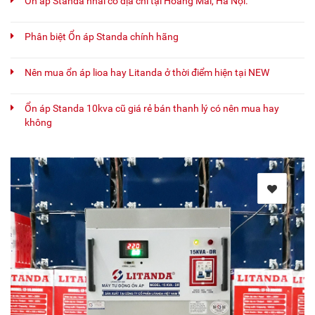
Ổn áp Standa nhái có địa chỉ tại Hoàng Mai, Hà Nội.
Phân biệt Ổn áp Standa chính hãng
Nên mua ổn áp lioa hay Litanda ở thời điểm hiện tại NEW
Ổn áp Standa 10kva cũ giá rẻ bán thanh lý có nên mua hay
không