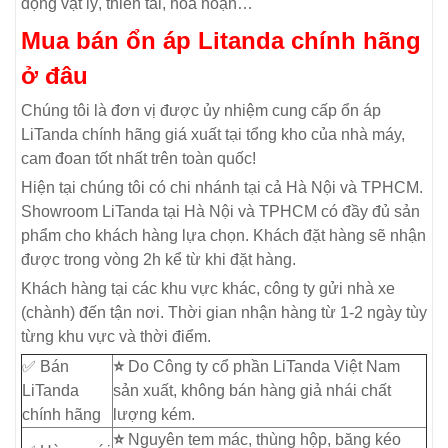
động vật lý, thiên tai, hỏa hoạn…
Mua bán ổn áp Litanda chính hãng
ở đâu
Chúng tôi là đơn vị được ủy nhiệm cung cấp ổn áp
LiTanda chính hãng giá xuất tại tổng kho của nhà máy,
cam đoan tốt nhất trên toàn quốc!
Hiện tại chúng tôi có chi nhánh tại cả Hà Nội và TPHCM.
Showroom LiTanda tại Hà Nội và TPHCM có đầy đủ sản
phẩm cho khách hàng lựa chọn. Khách đặt hàng sẽ nhận
được trong vòng 2h kể từ khi đặt hàng.
Khách hàng tại các khu vực khác, công ty gửi nhà xe
(chành) đến tận nơi. Thời gian nhận hàng từ 1-2 ngày tùy
từng khu vực và thời điểm.
✅ Bán
⭐
Do Công ty cổ phần LiTanda Việt Nam
LiTanda
sản xuất, không bán hàng giả nhái chất
chính hãng
lượng kém.
⭐
Nguyên tem mác, thùng hộp, băng kéo