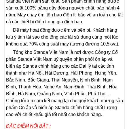
Standa Việt Nam sản xuất. Sản phẩm chính hãng được
sản xuất 100% bằng dây đồng nguyên chất, bảo hành 4
năm. Máy chạy êm, tổn hao điện ít, bảo vệ an toàn cho tất
cả các thiết bị điện trong gia đình bạn.
Để máy hoạt động được êm và bền bỉ. Khách hàng
lưu ý tính tải sao cho tổng các tải sử dụng cùng một lúc
không quá 70% công suất máy (tương đương 10,5kva).
Tổng kho Standa Việt Nam là nơi được Công ty Cổ
phần Standa Việt Nam uỷ quyền phân phối ổn áp và
biến áp Standa chính hãng cho các Đại lý tại các tỉnh
thành như Hà Nội, Hải Dương, Hải Phòng, Hưng Yên,
Bắc Ninh, Bắc Giang, Thái Nguyên, Ninh Bình, Nam
Định, Thanh Hóa, Nghệ An, Nam Định, Thái Bình, Hòa
Bình, Hà Nam, Quảng Ninh, Vĩnh Phúc, Phú Thọ...
Chúng tôi xin cam kết mang lại cho quý khách những sản
phẩm Ổn áp và biến áp Standa chính hãng chất lượng
cao với chiết khấu giá tốt nhất cho khách hàng.
ĐẶC ĐIỂM NỔI BẬT :