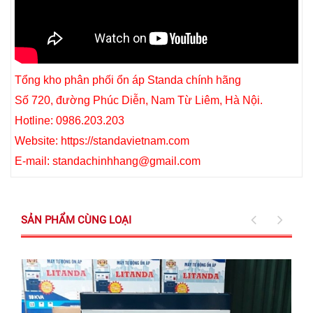
Tổng kho phân phối ổn áp Standa chính hãng
Số 720, đường Phúc Diễn, Nam Từ Liêm, Hà Nội.
Hotline: 0986.203.203
Website:
https://standavietnam.com
E-mail: standachinhhang@gmail.com
SẢN PHẨM CÙNG LOẠI