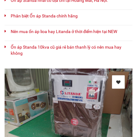
Ổn áp Standa nhái có địa chỉ tại Hoàng Mai, Hà Nội.
Phân biệt Ổn áp Standa chính hãng
Nên mua ổn áp lioa hay Litanda ở thời điểm hiện tại NEW
Ổn áp Standa 10kva cũ giá rẻ bán thanh lý có nên mua hay
không