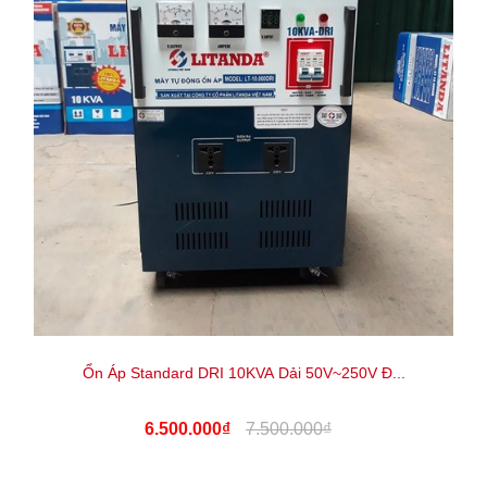
Ổn Áp Standard DRI 10KVA Dải 50V~250V Đ...
6.500.000₫
7.500.000₫