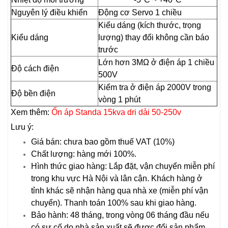
Nguyên lý điều khiển
Động cơ Servo 1 chiều
Kiểu dáng (kích thước, trọng
Kiểu dáng
lượng) thay đổi không cần báo
trước
Lớn hơn 3MΩ ở điện áp 1 chiều
Độ cách điện
500V
Kiểm tra ở điện áp 2000V trong
Độ bền điện
vòng 1 phút
Xem thêm:
Ổn áp Standa 15kva dri dải 50-250v
Lưu ý:
Giá bán: chưa bao gồm thuế VAT (10%)
Chất lượng: hàng mới 100%.
Hình thức giao hàng: Lắp đặt, vận chuyển miễn phí
trong khu vực Hà Nội và lân cận. Khách hàng ở
tỉnh khác sẽ nhận hàng qua nhà xe (miễn phí vận
chuyển). Thanh toán 100% sau khi giao hàng
.
Bảo hành: 48 tháng, trong vòng 06 tháng đầu nếu
có sự cố do nhà sản xuất sẽ được đổi sản phẩm