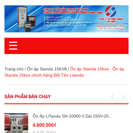
☰
Trang chủ
/
Ổn áp Standa 15KVA
/
Ổn áp Standa 15kva - Ổn áp
Standa 15kva chính hãng Đổi Tên Litanda
SẢN PHẨM BÁN CHẠY
Ổn Áp LiTanda SH-10000 II Dải 150V-25...
4.600.000₫
6.875.000₫