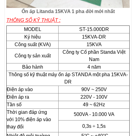
Ổn áp Litanda 15KVA 1 pha đời mới nhất
THÔNG SỐ KỸ THUẬT :
MODEL
ST-15.000DR
Ký hiệu
15KVA-DR
Công suất (KVA)
15KVA
Công ty Cổ phần Standa Việt
Công ty sản xuất
Nam
Bảo hành
4 năm
Thông số kỹ thuật máy ổn áp STANDA một pha 15KVA-
DR
Điện áp vào
90V ~ 250V
Điện áp ra
220V - 100V
Tần số
49 ~ 62Hz
Thời gian đáp ứng
500VA - 10.000 VA
với 10% điện áp vào
0,3s ÷ 1,5s
thay đổi
Nhiệt độ môi trường
-5°C ~ +40°C