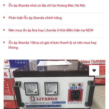
Ổn áp Standa nhái có địa chỉ tại Hoàng Mai, Hà Nội.
Phân biệt Ổn áp Standa chính hãng
Nên mua ổn áp lioa hay Litanda ở thời điểm hiện tại NEW
Ổn áp Standa 10kva cũ giá rẻ bán thanh lý có nên mua hay
không