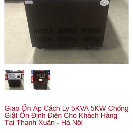
Giao Ổn Áp Cách Ly 5KVA 5KW Chống
Giật Ổn Định Điện Cho Khách Hàng
Tại Thanh Xuân - Hà Nội