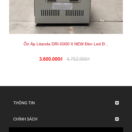
Ổn Áp Litanda DRI-5000 II NEW Đèn Led Đ...
3.600.000₫
4.752.000₫
THÔNG TIN
CHÍNH SÁCH