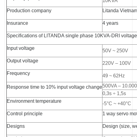
10KVA
Production company
Litanda Vietna
Insurance
4 years
Specifications of LITANDA single phase 10KVA-DRI voltage 
Input voltage
50V ~ 250V
Output voltage
220V – 100V
Frequency
49 ~ 62Hz
500VA – 10.00
Response time to 10% input voltage change
0,3s ÷ 1,5s
Environment temperature
-5°C ~ +40°C
Control principle
1 way servo mo
Designs
Design (size, we