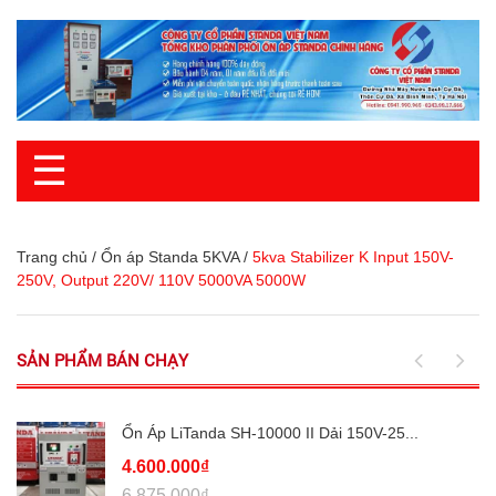
☰
Trang chủ
/
Ổn áp Standa 5KVA
/
5kva Stabilizer K Input 150V-
250V, Output 220V/ 110V 5000VA 5000W
SẢN PHẨM BÁN CHẠY
Ổn Áp LiTanda SH-10000 II Dải 150V-25...
4.600.000₫
6.875.000₫