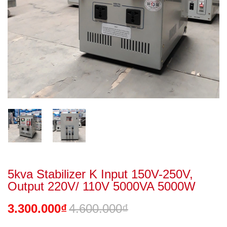
5kva Stabilizer K Input 150V-250V,
Output 220V/ 110V 5000VA 5000W
3.300.000₫
4.600.000₫