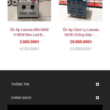
Ổn Áp Litanda DRI-5000
Ổn Áp Cách Ly Litanda
II NEW Đèn Led Đ...
5KVA Chống Giật -...
3.600.000₫
10.600.000₫
4.752.000₫
11.800.000₫
THÔNG TIN
CHÍNH SÁCH