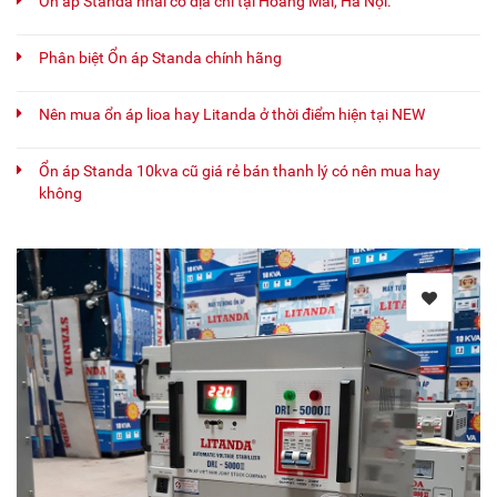
Ổn áp Standa nhái có địa chỉ tại Hoàng Mai, Hà Nội.
Phân biệt Ổn áp Standa chính hãng
Nên mua ổn áp lioa hay Litanda ở thời điểm hiện tại NEW
Ổn áp Standa 10kva cũ giá rẻ bán thanh lý có nên mua hay
không