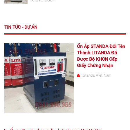
TIN TỨC - DỰ ÁN
Ổn Áp STANDA Đổi Tên
Thành LITANDA Đã
Được Bộ KHCN Cấp
Giấy Chứng Nhận
Standa Việt Nam