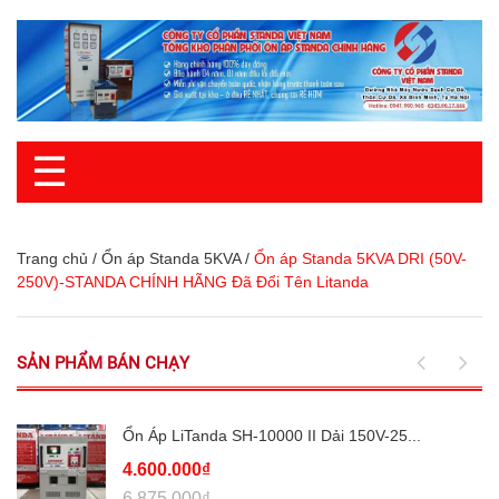
☰
Trang chủ
/
Ổn áp Standa 5KVA
/
Ổn áp Standa 5KVA DRI (50V-
250V)-STANDA CHÍNH HÃNG Đã Đổi Tên Litanda
SẢN PHẨM BÁN CHẠY
Ổn Áp LiTanda SH-10000 II Dải 150V-25...
4.600.000₫
6.875.000₫