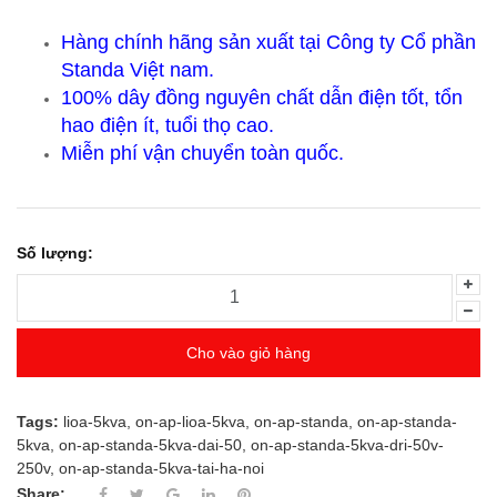
Hàng chính hãng sản xuất tại Công ty Cổ phần
Standa Việt nam.
100% dây đồng nguyên chất dẫn điện tốt, tổn
hao điện ít, tuổi thọ cao.
Miễn phí vận chuyển toàn quốc.
Số lượng:
Cho vào giỏ hàng
Tags:
lioa-5kva
,
on-ap-lioa-5kva
,
on-ap-standa
,
on-ap-standa-
5kva
,
on-ap-standa-5kva-dai-50
,
on-ap-standa-5kva-dri-50v-
250v
,
on-ap-standa-5kva-tai-ha-noi
Share: