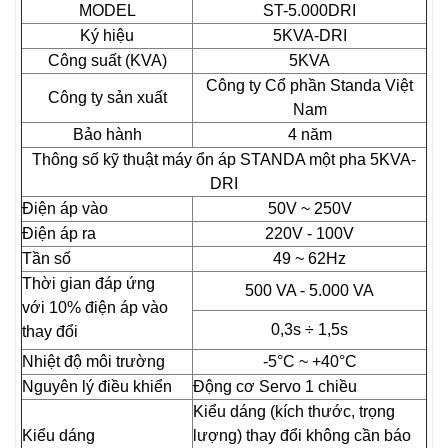
MODEL
ST-5.000DRI
Ký hiệu
5KVA-DRI
Công suất (KVA)
5KVA
Công ty Cổ phần Standa Việt
Công ty sản xuất
Nam
Bảo hành
4 năm
Thông số kỹ thuật máy ổn áp STANDA một pha 5KVA-
DRI
Điện áp vào
50V ~ 250V
Điện áp ra
220V - 100V
Tần số
49 ~ 62Hz
Thời gian đáp ứng
500 VA - 5.000 VA
với 10% điện áp vào
0,3s ÷ 1,5s
thay đổi
Nhiệt độ môi trường
-5°C ~ +40°C
Nguyên lý điều khiển
Động cơ Servo 1 chiều
Kiểu dáng (kích thước, trọng
Kiểu dáng
lượng) thay đổi không cần báo