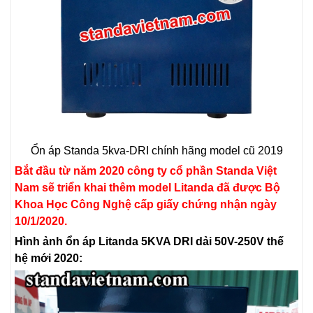
Ổn áp Standa 5kva-DRI chính hãng model cũ 2019
Bắt đầu từ năm 2020 công ty cổ phần Standa Việt
Nam sẽ triển khai thêm model Litanda đã được Bộ
Khoa Học Công Nghệ cấp giấy chứng nhận ngày
10/1/2020.
Hình ảnh ổn áp Litanda 5KVA DRI dải 50V-250V thế
hệ mới 2020: