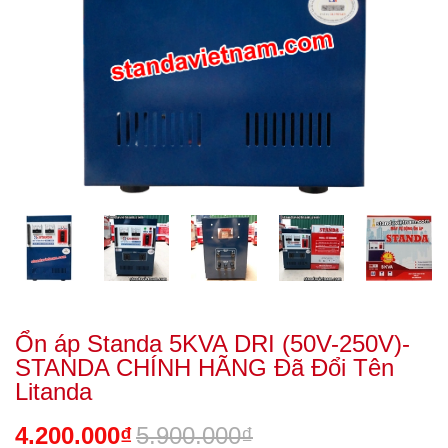
Ổn áp Standa 5KVA DRI (50V-250V)-
STANDA CHÍNH HÃNG Đã Đổi Tên
Litanda
4.200.000₫
5.900.000₫