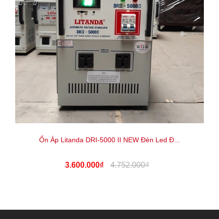
Ổn Áp Litanda DRI-5000 II NEW Đèn Led Đ...
3.600.000₫
4.752.000₫