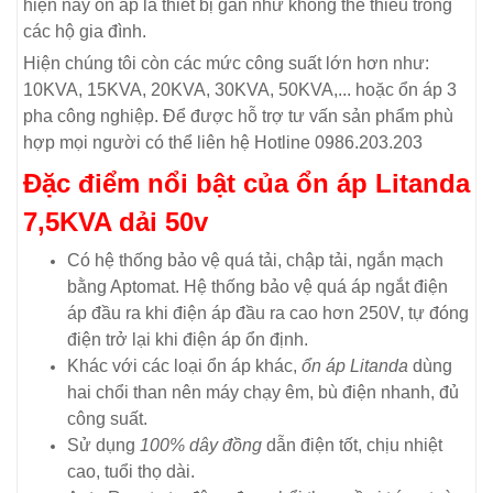
hiện nay ổn áp là thiết bị gần như không thể thiếu trong
các hộ gia đình.
Hiện chúng tôi còn các mức công suất lớn hơn như:
10KVA, 15KVA, 20KVA, 30KVA, 50KVA,... hoặc ổn áp 3
pha công nghiệp. Để được hỗ trợ tư vấn sản phẩm phù
hợp mọi người có thể liên hệ Hotline 0986.203.203
Đặc điểm nổi bật của ổn áp Litanda
7,5KVA dải 50v
Có hệ thống bảo vệ quá tải, chập tải, ngắn mạch
bằng Aptomat. Hệ thống bảo vệ quá áp ngắt điện
áp đầu ra khi điện áp đầu ra cao hơn 250V, tự đóng
điện trở lại khi điện áp ổn định.
Khác với các loại ổn áp khác,
ổn áp Litanda
dùng
hai chổi than nên máy chạy êm, bù điện nhanh, đủ
công suất.
Sử dụng
100% dây đồng
dẫn điện tốt, chịu nhiệt
cao, tuổi thọ dài.