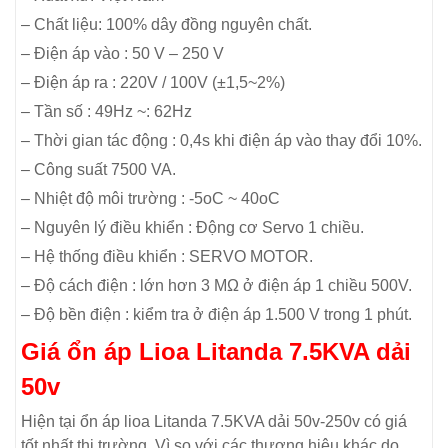
– Chất liệu: 100% dây đồng nguyên chất.
– Điện áp vào : 50 V – 250 V
– Điện áp ra : 220V / 100V (±1,5~2%)
– Tần số : 49Hz ~: 62Hz
– Thời gian tác động : 0,4s khi điện áp vào thay đổi 10%.
– Công suất 7500 VA.
– Nhiệt độ môi trường : -5oC ~ 40oC
– Nguyên lý điều khiển : Động cơ Servo 1 chiều.
– Hệ thống điều khiển : SERVO MOTOR.
– Độ cách điện : lớn hơn 3 MΩ ở điện áp 1 chiều 500V.
– Độ bền điện : kiểm tra ở điện áp 1.500 V trong 1 phút.
Giá ổn áp Lioa Litanda 7.5KVA dải
50v
Hiện tại ổn áp lioa Litanda 7.5KVA dải 50v-250v có giá
tốt nhất thị trường. Vì so với các thương hiệu khác do