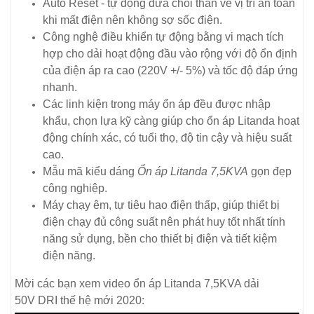
Auto Reset - tự động đưa chổi than về vị trí an toàn
khi mất điện nên không sợ sốc điện.
Công nghệ điều khiển tự động bằng vi mạch tích
hợp cho dải hoạt động đầu vào rộng với độ ổn định
của điện áp ra cao (220V +/- 5%) và tốc độ đáp ứng
nhanh.
Các linh kiện trong máy ổn áp đều được nhập
khẩu, chọn lựa kỹ càng giúp cho ổn áp Litanda hoạt
động chính xác, có tuổi thọ, độ tin cậy và hiệu suất
cao.
Mẫu mã kiểu dáng
Ổn áp Litanda 7,5KVA
gọn đẹp
công nghiệp.
Máy chạy êm, tự tiêu hao điện thấp, giúp thiết bị
điện chạy đủ công suất nên phát huy tốt nhất tính
năng sử dụng, bền cho thiết bị điện và tiết kiệm
điện năng.
Mời các bạn xem video ổn áp Litanda 7,5KVA dải
50V DRI thế hệ mới 2020: