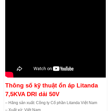
Thông số kỹ thuật ổn áp Litanda
7,5KVA DRI dải 50V
– Hãng sản xuất: Công ty Cổ phần Litanda Việt Nam
– Xuất xứ: Việt Nam