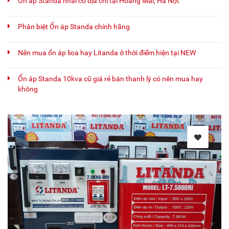
Ổn áp Standa nhái có địa chỉ tại Hoàng Mai, Hà Nội.
Phân biệt Ổn áp Standa chính hãng
Nên mua ổn áp lioa hay Litanda ở thời điểm hiện tại NEW
Ổn áp Standa 10kva cũ giá rẻ bán thanh lý có nên mua hay
không