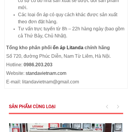
có sự cố do nhà sản xuất sẽ được đổi sản phẩm
mới.
Các loại ổn áp có quy cách khác được sản xuất
theo đơn đặt hàng.
Tư vấn trực tuyến từ 8h – 22h hàng ngày (bao gồm
cả Thứ Bảy, Chủ Nhật).
Tổng kho phân phối
ổn áp Litanda
chính hãng
Số 720, đường Phúc Diễn, Nam Từ Liêm, Hà Nội.
Hotline:
0986.203.203
Website:
standavietnam.com
E-mail: litandavietnam@gmail.com
SẢN PHẨM CÙNG LOẠI