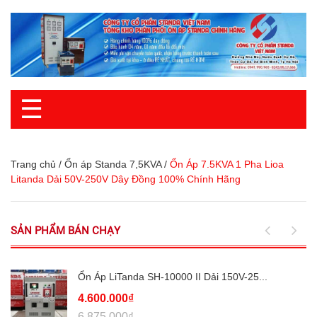
☰
Trang chủ
/
Ổn áp Standa 7,5KVA
/
Ổn Áp 7.5KVA 1 Pha Lioa
Litanda Dải 50V-250V Dây Đồng 100% Chính Hãng
SẢN PHẨM BÁN CHẠY
Ổn Áp LiTanda SH-10000 II Dải 150V-25...
4.600.000₫
6.875.000₫