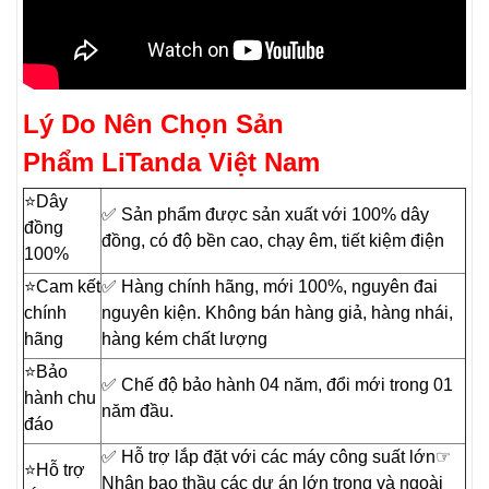
Lý Do Nên Chọn Sản
Phẩm LiTanda Việt Nam
⭐️Dây
✅ Sản phẩm được sản xuất với 100% dây
đồng
đồng, có độ bền cao, chạy êm, tiết kiệm điện
100%
⭐️Cam kết
✅ Hàng chính hãng, mới 100%, nguyên đai
chính
nguyên kiện. Không bán hàng giả, hàng nhái,
hãng
hàng kém chất lượng
⭐️Bảo
✅ Chế độ bảo hành 04 năm, đổi mới trong 01
hành chu
năm đầu.
đáo
✅ Hỗ trợ lắp đặt với các máy công suất lớn☞
⭐️Hỗ trợ
Nhận bao thầu các dự án lớn trong và ngoài