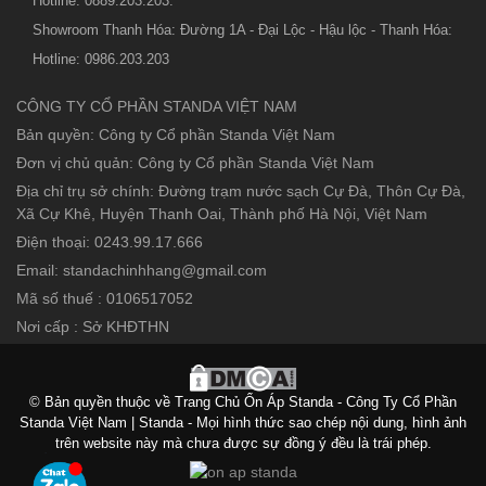
Hotline: 0889.203.203.
Showroom Thanh Hóa: Đường 1A - Đại Lộc - Hậu lộc - Thanh Hóa:
Hotline: 0986.203.203
CÔNG TY CỔ PHẦN STANDA VIỆT NAM
Bản quyền: Công ty Cổ phần Standa Việt Nam
Đơn vị chủ quản: Công ty Cổ phần Standa Việt Nam
Địa chỉ trụ sở chính: Đường trạm nước sạch Cự Đà, Thôn Cự Đà,
Xã Cự Khê, Huyện Thanh Oai, Thành phố Hà Nội, Việt Nam
Điện thoại: 0243.99.17.666
Email: standachinhhang@gmail.com
Mã số thuế : 0106517052
Nơi cấp : Sở KHĐTHN
© Bản quyền thuộc về Trang Chủ Ổn Áp Standa - Công Ty Cổ Phần
Standa Việt Nam | Standa - Mọi hình thức sao chép nội dung, hình ảnh
trên website này mà chưa được sự đồng ý đều là trái phép.