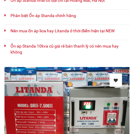
Ổn áp Standa nhái có địa chỉ tại Hoàng Mai, Hà Nội.
Phân biệt Ổn áp Standa chính hãng
Nên mua ổn áp lioa hay Litanda ở thời điểm hiện tại NEW
Ổn áp Standa 10kva cũ giá rẻ bán thanh lý có nên mua hay
không