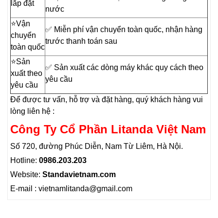
lắp đặt
nước
⭐️Vận
✅ Miễn phí vận chuyển toàn quốc, nhận hàng
chuyển
trước thanh toán sau
toàn quốc
⭐️Sản
✅ Sản xuất các dòng máy khác quy cách theo
xuất theo
yêu cầu
yêu cầu
Để được tư vấn, hỗ trợ và đặt hàng, quý khách hàng vui
lòng liên hệ :
Công Ty Cổ Phần Litanda Việt Nam
Số 720, đường Phúc Diễn, Nam Từ Liêm, Hà Nội.
Hotline:
0986.203.203
Website:
Standavietnam.com
E-mail : vietnamlitanda@gmail.com