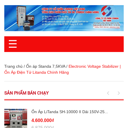
☰
Trang chủ
/
Ổn áp Standa 7,5KVA
/
Electronic Voltage Stabilizer |
Ổn Áp Điện Tử Litanda Chính Hãng
SẢN PHẨM BÁN CHẠY
Ổn Áp LiTanda SH-10000 II Dải 150V-25...
4.600.000₫
6.875.000₫