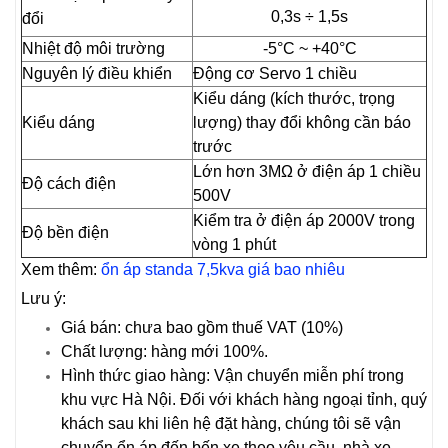
0,3s ÷ 1,5s
đổi
Nhiệt độ môi trường
-5°C ~ +40°C
Nguyên lý điều khiển
Động cơ Servo 1 chiều
Kiểu dáng (kích thước, trọng
Kiểu dáng
lượng) thay đổi không cần báo
trước
Lớn hơn 3MΩ ở điện áp 1 chiều
Độ cách điện
500V
Kiểm tra ở điện áp 2000V trong
Độ bền điện
vòng 1 phút
Xem thêm:
ổn áp standa 7,5kva giá bao nhiêu
Lưu ý:
Giá bán: chưa bao gồm thuế VAT (10%)
Chất lượng: hàng mới 100%.
Hình thức giao hàng: Vận chuyển miễn phí trong
khu vực Hà Nội. Đối với khách hàng ngoại tỉnh, quý
khách sau khi liên hệ đặt hàng, chúng tôi sẽ vận
chuyển ổn áp đến bến xe theo yêu cầu, nhà xe