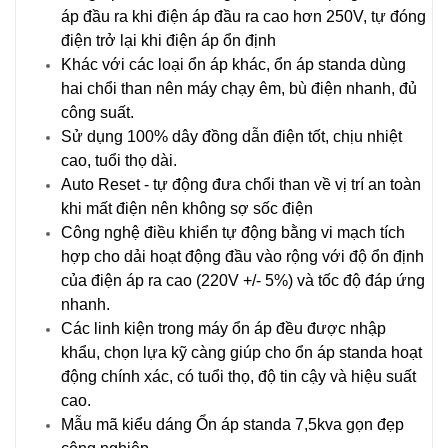
áp đầu ra khi điện áp đầu ra cao hơn 250V, tự đóng
điện trở lại khi điện áp ổn định
Khác với các loại ổn áp khác, ổn áp standa dùng
hai chổi than nên máy chạy êm, bù điện nhanh, đủ
công suất.
Sử dụng 100% dây đồng dẫn điện tốt, chịu nhiệt
cao, tuổi thọ dài.
Auto Reset - tự động đưa chổi than về vị trí an toàn
khi mất điện nên không sợ sốc điện
Công nghệ điều khiển tự động bằng vi mạch tích
hợp cho dải hoạt động đầu vào rộng với độ ổn định
của điện áp ra cao (220V +/- 5%) và tốc độ đáp ứng
nhanh.
Các linh kiện trong máy ổn áp đều được nhập
khẩu, chọn lựa kỹ càng giúp cho ổn áp standa hoạt
động chính xác, có tuổi thọ, độ tin cậy và hiệu suất
cao.
Mẫu mã kiểu dáng Ổn áp standa 7,5kva gọn đẹp