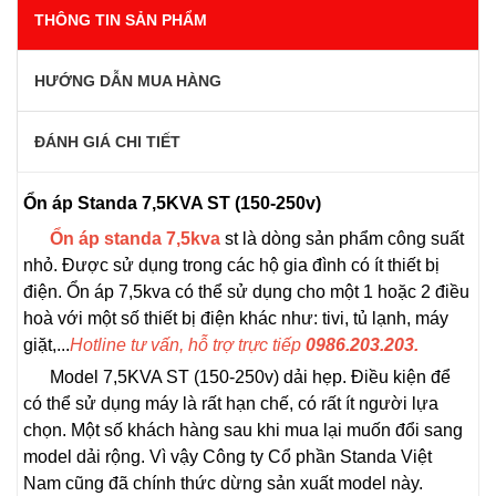
THÔNG TIN SẢN PHẨM
HƯỚNG DẪN MUA HÀNG
ĐÁNH GIÁ CHI TIẾT
Ổn áp Standa 7,5KVA ST (150-250v)
Ổn áp standa 7,5kva
st là dòng sản phẩm công suất
nhỏ. Được sử dụng trong các hộ gia đình có ít thiết bị
điện. Ổn áp 7,5kva có thể sử dụng cho một 1 hoặc 2 điều
hoà với một số thiết bị điện khác như: tivi, tủ lạnh, máy
giặt,...
Hotline tư vấn, hỗ trợ trực tiếp
0986.203.203.
Model 7,5KVA ST (150-250v) dải hẹp. Điều kiện để
có thể sử dụng máy là rất hạn chế, có rất ít người lựa
chọn. Một số khách hàng sau khi mua lại muốn đổi sang
model dải rộng. Vì vậy Công ty Cổ phần Standa Việt
Nam cũng đã chính thức dừng sản xuất model này.