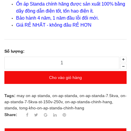
Ổn áp Standa chính hãng được sản xuất 100% bằng
dây đồng dẫn điện tốt, tổn hao điện ít.
Bảo hành 4 năm, 1 năm đầu lỗi đổi mới.
Giá RẺ NHẤT - không đâu RẺ HƠN
Số lượng:
Cho vào giỏ hàng
Tags:
may on ap standa
,
on-ap-standa
,
on-ap-standa-7.5kva
,
on-
ap-standa-7-5kva-st-150v-250v
,
on-ap-standa-chinh-hang
,
standa
,
tong-kho-on-ap-standa-chinh-hang
Share: