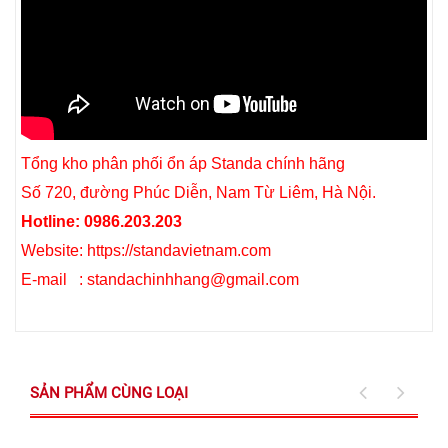
Tổng kho phân phối ổn áp Standa chính hãng
Số 720, đường Phúc Diễn, Nam Từ Liêm, Hà Nội.
Hotline: 0986.203.203
Website: https://standavietnam.com
E-mail : standachinhhang@gmail.com
SẢN PHẨM CÙNG LOẠI