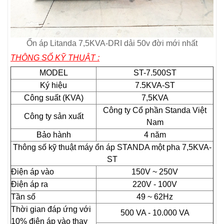
Ổn áp Litanda 7,5KVA-DRI dải 50v đời mới nhất
THÔNG SỐ KỸ THUẬT :
MODEL
ST-7.500ST
Ký hiệu
7.5KVA-ST
Công suất (KVA)
7,5KVA
Công ty Cổ phần Standa Việt
Công ty sản xuất
Nam
Bảo hành
4 năm
Thông số kỹ thuật máy ổn áp STANDA một pha 7,5KVA-
ST
Điện áp vào
150V ~ 250V
Điện áp ra
220V - 100V
Tần số
49 ~ 62Hz
Thời gian đáp ứng với
500 VA - 10.000 VA
10% điện áp vào thay