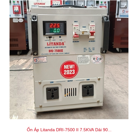
Ổn Áp Litanda DRI-7500 II 7.5KVA Dải 90...