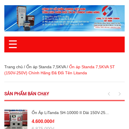
☰
Trang chủ
/
Ổn áp Standa 7,5KVA
/
Ổn áp Standa 7,5KVA ST
(150V-250V) Chính Hãng Đã Đổi Tên Litanda
SẢN PHẨM BÁN CHẠY
Ổn Áp LiTanda SH-10000 II Dải 150V-25...
4.600.000₫
6.875.000₫