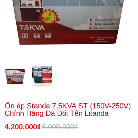
Ổn áp Standa 7,5KVA ST (150V-250V)
Chính Hãng Đã Đổi Tên Litanda
4.200.000₫
6.000.000₫