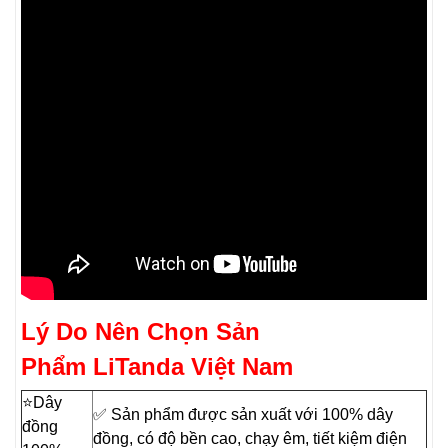
Lý Do Nên Chọn Sản
Phẩm LiTanda Việt Nam
⭐️Dây
✅ Sản phẩm được sản xuất với 100% dây
đồng
đồng, có độ bền cao, chạy êm, tiết kiệm điện