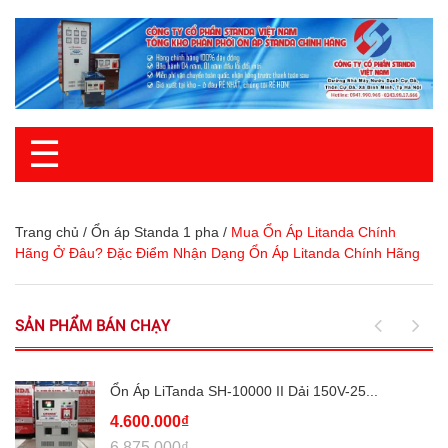
☰
Trang chủ
/
Ổn áp Standa 1 pha
/
Mua Ổn Áp Litanda Chính
Hãng Ở Đâu? Đặc Điểm Nhận Dạng Ổn Áp Litanda Chính Hãng
SẢN PHẨM BÁN CHẠY
Ổn Áp LiTanda SH-10000 II Dải 150V-25...
4.600.000₫
6.875.000₫