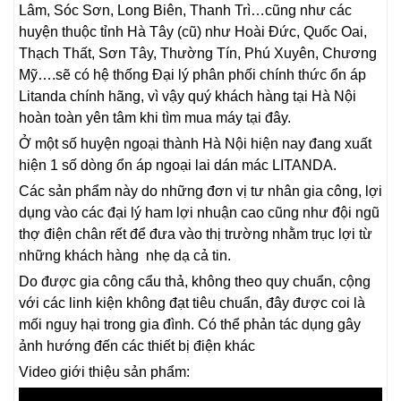
Lâm, Sóc Sơn, Long Biên, Thanh Trì…cũng như các
huyện thuộc tỉnh Hà Tây (cũ) như Hoài Đức, Quốc Oai,
Thạch Thất, Sơn Tây, Thường Tín, Phú Xuyên, Chương
Mỹ….sẽ có hệ thống Đại lý phân phối chính thức ổn áp
Litanda chính hãng, vì vậy quý khách hàng tại Hà Nội
hoàn toàn yên tâm khi tìm mua máy tại đây.
Ở một số huyện ngoại thành Hà Nội hiện nay đang xuất
hiện 1 số dòng ổn áp ngoại lai dán mác LITANDA.
Các sản phẩm này do những đơn vị tư nhân gia công, lợi
dụng vào các đại lý ham lợi nhuận cao cũng như đội ngũ
thợ điện chân rết để đưa vào thị trường nhằm trục lợi từ
những khách hàng nhẹ dạ cả tin.
Do được gia công cẩu thả, không theo quy chuẩn, cộng
với các linh kiện không đạt tiêu chuẩn, đây được coi là
mối nguy hại trong gia đình. Có thể phản tác dụng gây
ảnh hướng đến các thiết bị điện khác
Video giới thiệu sản phẩm: