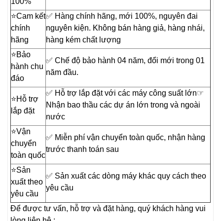
100%
⭐️Cam kết
✅ Hàng chính hãng, mới 100%, nguyên đai
chính
nguyên kiện. Không bán hàng giả, hàng nhái,
hãng
hàng kém chất lượng
⭐️Bảo
✅ Chế độ bảo hành 04 năm, đổi mới trong 01
hành chu
năm đầu.
đáo
✅ Hỗ trợ lắp đặt với các máy công suất lớn☞
⭐️Hỗ trợ
Nhận bao thầu các dự án lớn trong và ngoài
lắp đặt
nước
⭐️Vận
✅ Miễn phí vận chuyển toàn quốc, nhận hàng
chuyển
trước thanh toán sau
toàn quốc
⭐️Sản
✅ Sản xuất các dòng máy khác quy cách theo
xuất theo
yêu cầu
yêu cầu
Để được tư vấn, hỗ trợ và đặt hàng, quý khách hàng vui
lòng liên hệ :