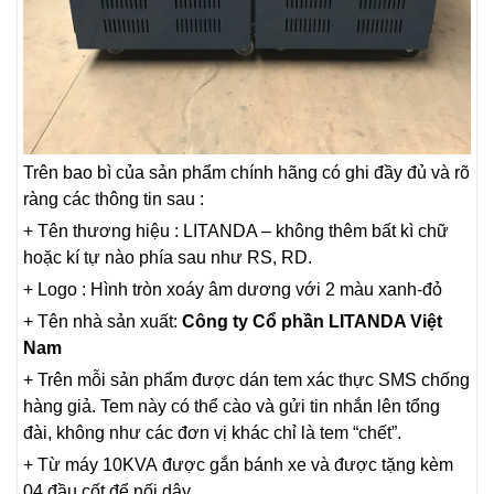
Trên bao bì của sản phẩm chính hãng có ghi đầy đủ và rõ
ràng các thông tin sau :
+ Tên thương hiệu : LITANDA – không thêm bất kì chữ
hoặc kí tự nào phía sau như RS, RD.
+ Logo : Hình tròn xoáy âm dương với 2 màu xanh-đỏ
+ Tên nhà sản xuất:
Công ty Cổ phần LITANDA Việt
Nam
+ Trên mỗi sản phẩm được dán tem xác thực SMS chống
hàng giả. Tem này có thể cào và gửi tin nhắn lên tổng
đài, không như các đơn vị khác chỉ là tem “chết”.
+ Từ máy 10KVA được gắn bánh xe và được tặng kèm
04 đầu cốt để nối dây.