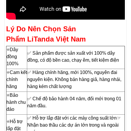
Lý Do Nên Chọn Sản
Phẩm LiTanda Việt Nam
⭐️Dây
✅ Sản phẩm được sản xuất với 100% dây
đồng
đồng, có độ bền cao, chạy êm, tiết kiệm điện
100%
⭐️Cam kết
✅ Hàng chính hãng, mới 100%, nguyên đai
chính
nguyên kiện. Không bán hàng giả, hàng nhái,
hãng
hàng kém chất lượng
⭐️Bảo
✅ Chế độ bảo hành 04 năm, đổi mới trong 01
hành chu
năm đầu.
đáo
✅ Hỗ trợ lắp đặt với các máy công suất lớn☞
⭐️Hỗ trợ
Nhận bao thầu các dự án lớn trong và ngoài
lắp đặt