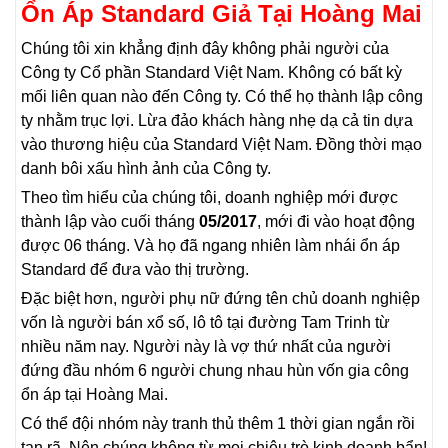
Ổn Áp Standard Giả Tại Hoàng Mai
Chúng tôi xin khẳng định đây không phải người của
Công ty Cổ phần Standard Việt Nam. Không có bất kỳ
mối liên quan nào đến Công ty. Có thể họ thành lập công
ty nhằm trục lợi. Lừa đảo khách hàng nhẹ dạ cả tin dựa
vào thương hiệu của Standard Việt Nam. Đồng thời mạo
danh bôi xấu hình ảnh của Công ty.
Theo tìm hiểu của chúng tôi, doanh nghiệp mới được
thành lập vào cuối tháng
05/2017
, mới đi vào hoạt động
được 06 tháng. Và họ đã ngang nhiên làm nhái ổn áp
Standard để đưa vào thị trường.
Đặc biệt hơn, người phụ nữ đứng tên chủ doanh nghiệp
vốn là người bán xổ số, lô tô tại đường Tam Trinh từ
nhiều năm nay. Người này là vợ thứ nhất của người
đứng đầu nhóm 6 người chung nhau hùn vốn gia công
ổn áp tại Hoàng Mai.
Có thể đội nhóm này tranh thủ thêm 1 thời gian ngắn rồi
tan rã. Nên chúng không từ mọi chiêu trò kinh doanh bẩn!