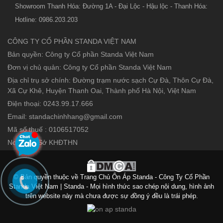
Showroom Thanh Hóa: Đường 1A - Đại Lộc - Hậu lộc - Thanh Hóa:
Hotline: 0986.203.203
CÔNG TY CỔ PHẦN STANDA VIỆT NAM
Bản quyền: Công ty Cổ phần Standa Việt Nam
Đơn vị chủ quản: Công ty Cổ phần Standa Việt Nam
Địa chỉ trụ sở chính: Đường trạm nước sạch Cự Đà, Thôn Cự Đà,
Xã Cự Khê, Huyện Thanh Oai, Thành phố Hà Nội, Việt Nam
Điện thoại: 0243.99.17.666
Email: standachinhhang@gmail.com
Mã số thuế : 0106517052
Nơi cấp : Sở KHĐTHN
© Bản quyền thuộc về Trang Chủ Ổn Áp Standa - Công Ty Cổ Phần
Standa Việt Nam | Standa - Mọi hình thức sao chép nội dung, hình ảnh
trên website này mà chưa được sự đồng ý đều là trái phép.