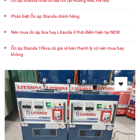
Ổn áp Standa nhái có địa chỉ tại Hoàng Mai, Hà Nội.
Phân biệt Ổn áp Standa chính hãng
Nên mua ổn áp lioa hay Litanda ở thời điểm hiện tại NEW
Ổn áp Standa 10kva cũ giá rẻ bán thanh lý có nên mua hay
không