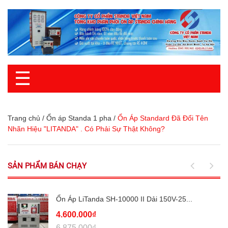
☰
Trang chủ
/
Ổn áp Standa 1 pha
/
Ổn Áp Standard Đã Đổi Tên
Nhãn Hiệu "LITANDA" . Có Phải Sự Thật Không?
SẢN PHẨM BÁN CHẠY
Ổn Áp LiTanda SH-10000 II Dải 150V-25...
4.600.000₫
6.875.000₫