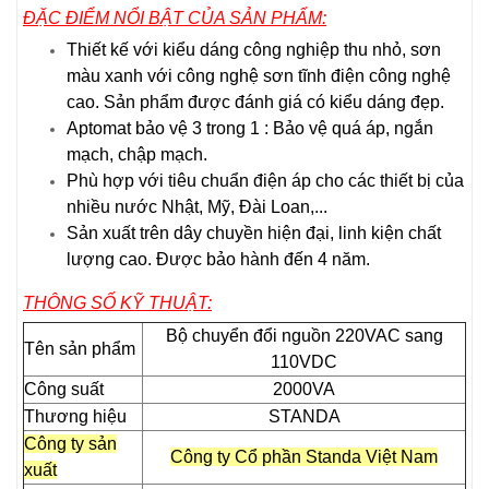
ĐẶC ĐIỂM NỔI BẬT CỦA SẢN PHẨM:
Thiết kế với kiểu dáng công nghiệp thu nhỏ, sơn
màu xanh với công nghệ sơn tĩnh điện công nghệ
cao. Sản phẩm được đánh giá có kiểu dáng đẹp.
Aptomat bảo vệ 3 trong 1 : Bảo vệ quá áp, ngắn
mạch, chập mạch.
Phù hợp với tiêu chuẩn điện áp cho các thiết bị của
nhiều nước Nhật, Mỹ, Đài Loan,...
Sản xuất trên dây chuyền hiện đại, linh kiện chất
lượng cao. Được bảo hành đến 4 năm.
THÔNG SỐ KỸ THUẬT:
Bộ chuyển đổi nguồn 220VAC sang
Tên sản phẩm
110VDC
Công suất
2000VA
Thương hiệu
STANDA
Công ty sản
Công ty Cổ phần Standa Việt Nam
xuất