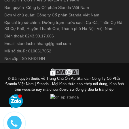
Bản quyền: Công ty Cổ phần Standa Việt Nam
Đơn vị chủ quản: Công ty Cổ phần Standa Việt Nam
Địa chỉ trụ sở chính: Đường trạm nước sạch Cự Đà, Thôn Cự Đà,
Xã Cự Khê, Huyện Thanh Oai, Thành phố Hà Nội, Việt Nam
Điện thoại: 0243.99.17.666
Email: standachinhhang@gmail.com
Mã số thuế : 0106517052
Nơi cấp : Sở KHĐTHN
© Bản quyền thuộc về Trang Chủ Ổn Áp Standa - Công Ty Cổ Phần
Standa Việt Nam | Standa - Mọi hình thức sao chép nội dung, hình ảnh
trên website này mà chưa được sự đồng ý đều là trái phép.