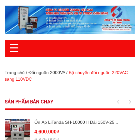
☰
Trang chủ
/
Đổi nguồn 2000VA
/
Bộ chuyển đổi nguồn 220VAC
sang 110VDC
SẢN PHẨM BÁN CHẠY
Ổn Áp LiTanda SH-10000 II Dải 150V-25...
4.600.000₫
6.875.000₫