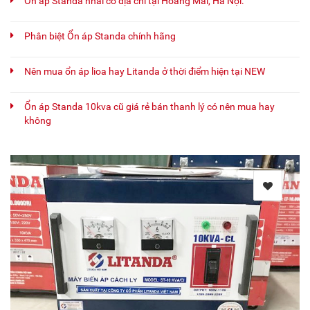
Ổn áp Standa nhái có địa chỉ tại Hoàng Mai, Hà Nội.
Phân biệt Ổn áp Standa chính hãng
Nên mua ổn áp lioa hay Litanda ở thời điểm hiện tại NEW
Ổn áp Standa 10kva cũ giá rẻ bán thanh lý có nên mua hay
không