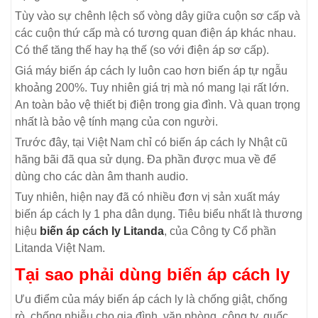
Tùy vào sự chênh lệch số vòng dây giữa cuộn sơ cấp và
các cuộn thứ cấp mà có tương quan điện áp khác nhau.
Có thể tăng thế hay hạ thế (so với điện áp sơ cấp).
Giá máy biến áp cách ly luôn cao hơn biến áp tự ngẫu
khoảng 200%. Tuy nhiên giá trị mà nó mang lại rất lớn.
An toàn bảo vệ thiết bị điện trong gia đình. Và quan trọng
nhất là bảo vệ tính mạng của con người.
Trước đây, tại Việt Nam chỉ có biến áp cách ly Nhật cũ
hãng bãi đã qua sử dụng. Đa phần được mua về để
dùng cho các dàn âm thanh audio.
Tuy nhiên, hiện nay đã có nhiều đơn vị sản xuất máy
biến áp cách ly 1 pha dân dụng. Tiêu biểu nhất là thương
hiệu
biến áp cách ly Litanda
, của Công ty Cổ phần
Litanda Việt Nam.
Tại sao phải dùng biến áp cách ly
Ưu điểm của máy biến áp cách ly là chống giật, chống
rò, chống nhiễu cho gia đình, văn phòng, công ty, quốc