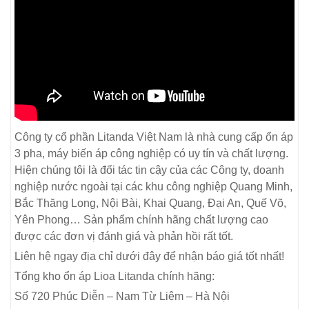
Công ty cổ phần Litanda Việt Nam là nhà cung cấp ổn áp
3 pha, máy biến áp công nghiệp có uy tín và chất lượng.
Hiện chúng tôi là đối tác tin cậy của các Công ty, doanh
nghiệp nước ngoài tại các khu công nghiệp Quang Minh,
Bắc Thăng Long, Nội Bài, Khai Quang, Đại An, Quế Võ,
Yên Phong… Sản phẩm chính hãng chất lượng cao
được các đơn vị đánh giá và phản hồi rất tốt.
Liên hệ ngay địa chỉ dưới đây để nhận báo giá tốt nhất!
Tổng kho ổn áp Lioa Litanda chính hãng:
Số 720 Phúc Diễn – Nam Từ Liêm – Hà Nội