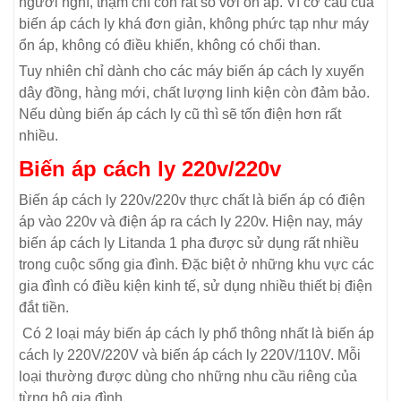
người nghĩ, thậm chí còn rất so với ổn áp. Vì cơ cấu của
biến áp cách ly khá đơn giản, không phức tạp như máy
ổn áp, không có điều khiển, không có chổi than.
Tuy nhiên chỉ dành cho các máy biến áp cách ly xuyến
dây đồng, hàng mới, chất lượng linh kiện còn đảm bảo.
Nếu dùng biến áp cách ly cũ thì sẽ tốn điện hơn rất
nhiều.
Biến áp cách ly 220v/220v
Biến áp cách ly 220v/220v thực chất là biến áp có điện
áp vào 220v và điện áp ra cách ly 220v. Hiện nay, máy
biến áp cách ly Litanda 1 pha được sử dụng rất nhiều
trong cuộc sống gia đình. Đặc biệt ở những khu vực các
gia đình có điều kiện kinh tế, sử dụng nhiều thiết bị điện
đắt tiền.
Có 2 loại máy biến áp cách ly phổ thông nhất là biến áp
cách ly 220V/220V và biến áp cách ly 220V/110V. Mỗi
loại thường được dùng cho những nhu cầu riêng của
từng hộ gia đình.