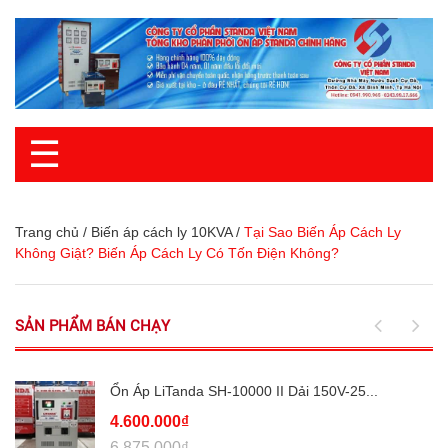
☰
Trang chủ
/
Biến áp cách ly 10KVA
/
Tại Sao Biến Áp Cách Ly
Không Giật? Biến Áp Cách Ly Có Tốn Điện Không?
SẢN PHẨM BÁN CHẠY
Ổn Áp LiTanda SH-10000 II Dải 150V-25...
4.600.000₫
6.875.000₫