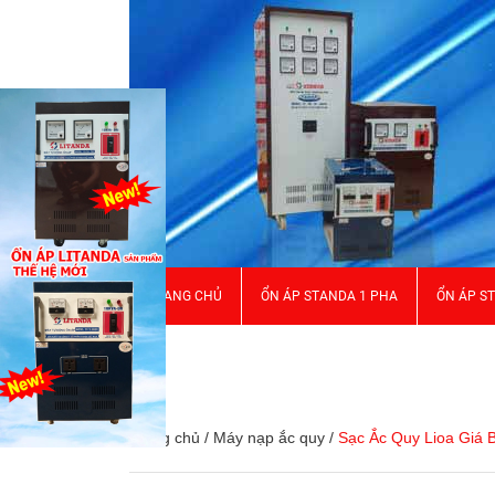
TRANG CHỦ
ỔN ÁP STANDA 1 PHA
ỔN ÁP S
GIỚI THIỆU
Trang chủ
/
Máy nạp ắc quy
/
Sạc Ắc Quy Lioa Giá