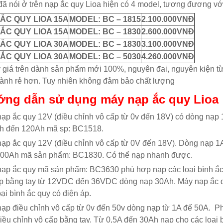
ã nói ở trên nạp ắc quy Lioa hiện có 4 model, tương đương vớ
ẮC QUY LIOA 15A
MODEL: BC – 1815
2.100.000VNĐ
ẮC QUY LIOA 15A
MODEL: BC – 1830
2.600.000VNĐ
ẮC QUY LIOA 30A
MODEL: BC – 1830
3.100.000VNĐ
ẮC QUY LIOA 30A
MODEL: BC – 5030
4.260.000VNĐ
 giá trên dành sản phẩm mới 100%, nguyên đai, nguyên kiện từ
hành rẻ hơn. Tuy nhiên không đảm bảo chất lượng
ng dẫn sử dụng máy nạp ắc quy Lioa
ạp ắc quy 12V (điều chỉnh vô cấp từ 0v đến 18V) có dòng nạp 
h đến 120Ah mã sp: BC1518.
ạp ắc quy 12V (điều chỉnh vô cấp từ 0V đến 18V). Dòng nạp 1
200Ah mã sản phẩm: BC1830. Có thể nạp nhanh được.
ạp ắc quy mã sản phẩm: BC3630 phù hợp nạp các loại bình ắc
ấp bằng tay từ 12VDC đến 36VDC dòng nạp 30Ah. Máy nạp ắc
oại bình ắc quy có điện áp.
ạp điều chỉnh vô cấp từ 0v đến 50v dòng nạp từ 1A đế 50A. P
iều chỉnh vô cấp bằng tay. Từ 0,5A đến 30Ah nạp cho các loại 