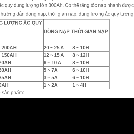
ắc quy dung lượng lớn 300Ah. Có thể tăng tốc nạp nhanh được
hướng dẫn dòng nạp, thời gian nạp, dung lượng ắc quy tương
G LƯỢNG ẮC QUY
DÒNG NẠP
THỜI GIAN NẠP
~ 200AH
20 ~ 25 A
8 ~ 10H
~ 150AH
12 ~ 15 A
8 ~ 12H
 70AH
6 ~ 10 A
8 ~ 10H
 50AH
5 ~ 7A
6 ~ 10H
 35AH
3 ~ 5A
6 ~ 10H
10AH
1 ~ 2A
1 ~ 4H
 sản phẩm: