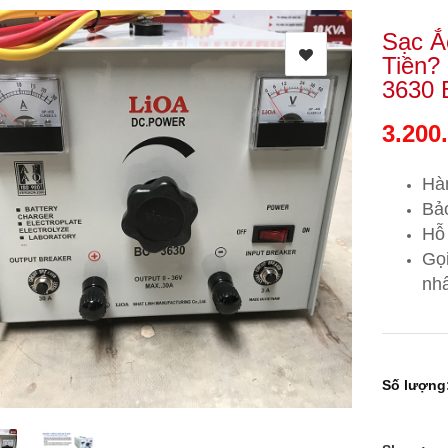
Sạc Ắ
Tiền?
3630 
3.200
Hà
Bảo
Hỗ 
Gọ
nhấ
Số lượng