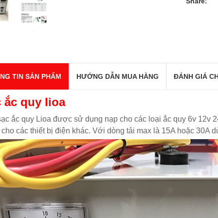
Share:
NG TIN SẢN PHẨM
HƯỚNG DẪN MUA HÀNG
ĐÁNH GIÁ CH
 ắc quy lioa
ạc ắc quy Lioa được sử dụng nạp cho các loại ắc quy 6v 12v 
 cho các thiết bị điện khác. Với dòng tải max là 15A hoặc 30A d