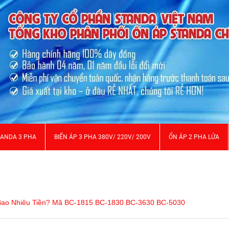
TANDA 3 PHA
BIẾN ÁP 3 PHA 380V/ 220V/ 200V
ỔN ÁP 2 PHA LỬA
 Bao Nhiêu Tiền? Mã BC-1815 BC-1830 BC-3630 BC-5030