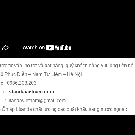
ợc tư vấn, hỗ trợ và đặt hàng, quý khách hàng vui lòng liên hệ 
0 Phúc Diễn – Nam Từ Liêm – Hà Nội
ne : 0986.203.203
te :
standavietnam.com
l : litandavietnam@gmail.com
 Ổn áp Litanda chất lượng cao xuất khẩu sang nước ngoài: