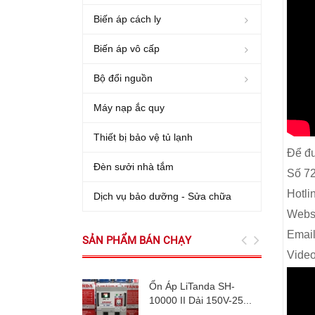
Biến áp cách ly
Biến áp vô cấp
Bộ đổi nguồn
Máy nạp ắc quy
Thiết bị bảo vệ tủ lạnh
Để đư
Đèn sưởi nhà tắm
Số 72
Hotli
Dịch vụ bảo dưỡng - Sửa chữa
Websi
Emai
SẢN PHẨM BÁN CHẠY
Video
Ổn Áp LiTanda SH-
10000 II Dải 150V-25...