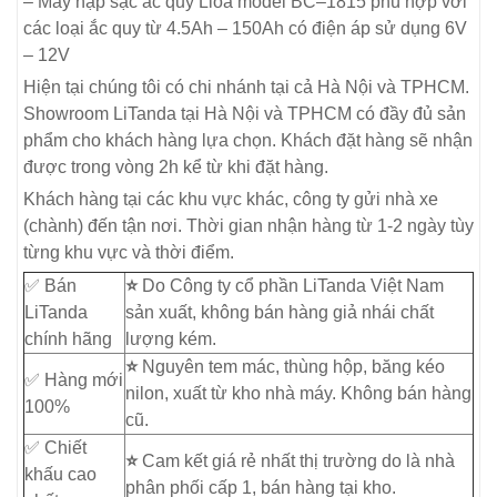
– Máy nạp sạc ắc quy Lioa model BC–1815 phù hợp với
các loại ắc quy từ 4.5Ah – 150Ah có điện áp sử dụng 6V
– 12V
Hiện tại chúng tôi có chi nhánh tại cả Hà Nội và TPHCM.
Showroom LiTanda tại Hà Nội và TPHCM có đầy đủ sản
phẩm cho khách hàng lựa chọn. Khách đặt hàng sẽ nhận
được trong vòng 2h kể từ khi đặt hàng.
Khách hàng tại các khu vực khác, công ty gửi nhà xe
(chành) đến tận nơi. Thời gian nhận hàng từ 1-2 ngày tùy
từng khu vực và thời điểm.
✅ Bán
⭐
Do Công ty cổ phần LiTanda Việt Nam
LiTanda
sản xuất, không bán hàng giả nhái chất
chính hãng
lượng kém.
⭐
Nguyên tem mác, thùng hộp, băng kéo
✅ Hàng mới
nilon, xuất từ kho nhà máy. Không bán hàng
100%
cũ.
✅ Chiết
⭐
Cam kết giá rẻ nhất thị trường do là nhà
khấu cao
phân phối cấp 1, bán hàng tại kho.