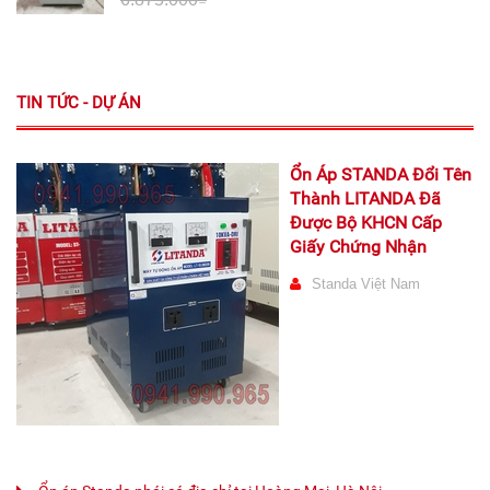
TIN TỨC - DỰ ÁN
Ổn Áp STANDA Đổi Tên
Thành LITANDA Đã
Được Bộ KHCN Cấp
Giấy Chứng Nhận
Standa Việt Nam