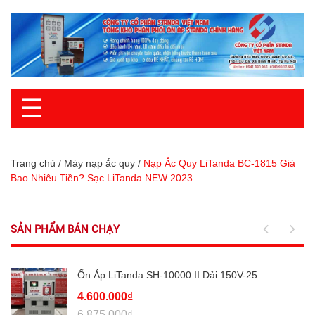
☰
Trang chủ
/
Máy nạp ắc quy
/
Nạp Ắc Quy LiTanda BC-1815 Giá
Bao Nhiêu Tiền? Sạc LiTanda NEW 2023
SẢN PHẨM BÁN CHẠY
Ổn Áp LiTanda SH-10000 II Dải 150V-25...
4.600.000₫
6.875.000₫