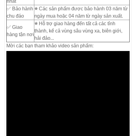
nhất
✅ Bảo hành
⭐
Các sản phẩm được bảo hành 03 năm từ
chu đáo
ngày mua hoặc 04 năm từ ngày sản xuất.
⭐
Hỗ trợ giao hàng đến tất cả các tỉnh
✅ Giao
thành, kể cả vùng sâu vùng xa, biên giới,
hàng tận nơi
hải đảo...
Mời các bạn tham khảo video sản phẩm: